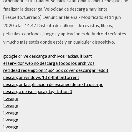
ordenador. El instalador se iniciará automáticamente después de
finalizar la descarga. Velocidad de descarga muy lenta
[Resuelto/Cerrado] Denunciar Helena - Modificado el 14 jun
2020 a las 14:47 Disfruta de millones de revistas, libros,
películas, canciones, juegos y aplicaciones de Android recientes
y mucho más estés donde estés y en cualquier dispositivo.
google drive descarga archivos rackmultipart
el servidor web no descarga todos los archivos
red dead redemption 2 ps4 box cover descargar reddit
descargar windows 10 64bit bittorrent
descargar la aplicación de escaneo de texto para pc
descarga de isos para playstation 3
jlwsugp
jlwsugp
jlwsugp
jlwsugp
jlwsugp