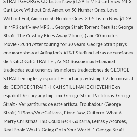
STRAIT,GEORGE. CD Listen Now $1.29 In MP3 cart View MP3
Cart Love Without End, Amen. on 50 Number Ones. Love
Without End, Amen on 50 Number Ones. 3:05 Listen Now $1.29
In MP3 cart View MP3 … George Strait Torrent Results: George
Strait: The Cowboy Rides Away 2 hour(s) and 00 minutes -
Movie - 2014 After touring for 30 years, George Strait plays
one more show at Arlington's AT&T Stadium Letras de canciones
de ⭐ GEORGE STRAIT ⭐ , Ya NO Busque más letras mal
traducidas aquí tenemos las mejores traducciones de GEORGE
STRAIT en inglés y español. Escuchar playlist mp3 Video musical
de: GEORGE STRAIT - I CAN STILL MAKE CHEYENNE en
español Descargar y Imprimir George Strait Partituras. George
Strait - Ver partituras de este artista. Troubadour (George
Strait) 1 Piano/Voz/Guitarra, Piano, Voz, Guitarra: What A
Merry Christmas This Could Be: 4 Guitarra, Letras y Acordes,
Real Book: What's Going On In Your World: 1 George Strait