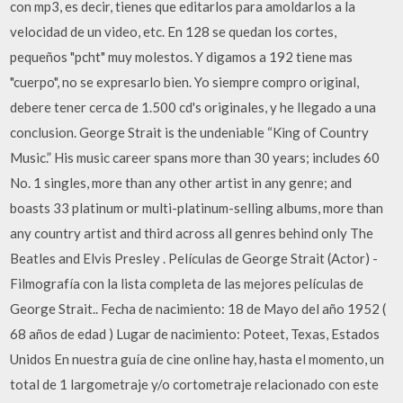
con mp3, es decir, tienes que editarlos para amoldarlos a la
velocidad de un video, etc. En 128 se quedan los cortes,
pequeños "pcht" muy molestos. Y digamos a 192 tiene mas
"cuerpo", no se expresarlo bien. Yo siempre compro original,
debere tener cerca de 1.500 cd's originales, y he llegado a una
conclusion. George Strait is the undeniable “King of Country
Music.” His music career spans more than 30 years; includes 60
No. 1 singles, more than any other artist in any genre; and
boasts 33 platinum or multi-platinum-selling albums, more than
any country artist and third across all genres behind only The
Beatles and Elvis Presley . Películas de George Strait (Actor) -
Filmografía con la lista completa de las mejores películas de
George Strait.. Fecha de nacimiento: 18 de Mayo del año 1952 (
68 años de edad ) Lugar de nacimiento: Poteet, Texas, Estados
Unidos En nuestra guía de cine online hay, hasta el momento, un
total de 1 largometraje y/o cortometraje relacionado con este