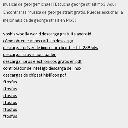
musical de georgemichael I Escucha george strait mp3, Aqui
Encontraras Musica de george strait gratis, Puedes escuchar la
mejor musica de george strait en Mp3!
yoshis woolly world descarga gratuita android
cómo obtener minecraft sin descarga
descargar driver de impresora brother hl-l2395dw
descargar trove mod loader
descarga libros electrónicos gratis en pdf
controlador de intel igb descarga de linux
descargas de chipset hisilicon pdf
ftosfus
ftosfus
ftosfus
ftosfus
ftosfus
ftosfus