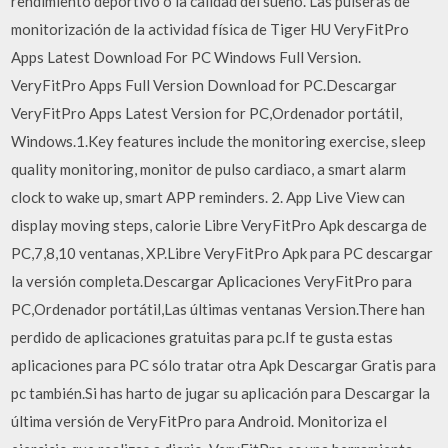
rendimiento deportivo o la calidad del sueño. Las pulseras de
monitorización de la actividad física de Tiger HU VeryFitPro
Apps Latest Download For PC Windows Full Version.
VeryFitPro Apps Full Version Download for PC.Descargar
VeryFitPro Apps Latest Version for PC,Ordenador portátil,
Windows.1.Key features include the monitoring exercise, sleep
quality monitoring, monitor de pulso cardiaco, a smart alarm
clock to wake up, smart APP reminders. 2. App Live View can
display moving steps, calorie Libre VeryFitPro Apk descarga de
PC,7,8,10 ventanas, XP.Libre VeryFitPro Apk para PC descargar
la versión completa.Descargar Aplicaciones VeryFitPro para
PC,Ordenador portátil,Las últimas ventanas Version.There han
perdido de aplicaciones gratuitas para pc.If te gusta estas
aplicaciones para PC sólo tratar otra Apk Descargar Gratis para
pc también.Si has harto de jugar su aplicación para Descargar la
última versión de VeryFitPro para Android. Monitoriza el