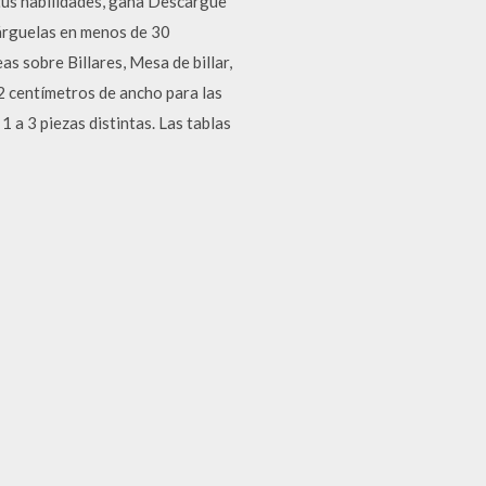
 tus habilidades, gana Descargue
cárguelas en menos de 30
s sobre Billares, Mesa de billar,
2 centímetros de ancho para las
1 a 3 piezas distintas. Las tablas