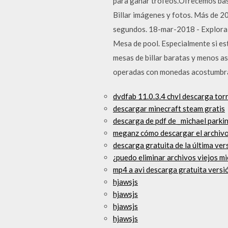
para ganar trofeos.Ofrecemos bast
Billar imágenes y fotos. Más de 2
segundos. 18-mar-2018 - Explora el
Mesa de pool. Especialmente si es
mesas de billar baratas y menos ase
operadas con monedas acostumbran 
dvdfab 11.0.3.4 chvl descarga tor
descargar minecraft steam gratis
descarga de pdf de _michael parki
meganz cómo descargar el archiv
descarga gratuita de la última ve
¿puedo eliminar archivos viejos m
mp4 a avi descarga gratuita versi
hjawsjs
hjawsjs
hjawsjs
hjawsjs