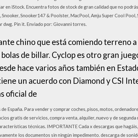
ar en iStock. Encuentra fotos de stock de gran calidad que no podrás
ards, Snooker, Snooker147 & Poolster, MacPool, Amju Super Cool Po
 dwg. Pin it. Enviado por: Giovanni torres.
cante chino que está comiendo terreno a 
olas de billar. Cyclop es otro gran jue
 desde hace varios años también en Estad
tiene un acuerdo con Diamond y CSI Inte
s oficial de
s de España. Para vender y comprar coches, pisos, motos, ordenadores
ios gratis de servicios, compra venta, alquiler, nuevo y de segunda
Características técnicas. IMPORTANTE Cada x descargas que hagáis, 
vamente los documentos sin ningún impedimento. descarga de sonido