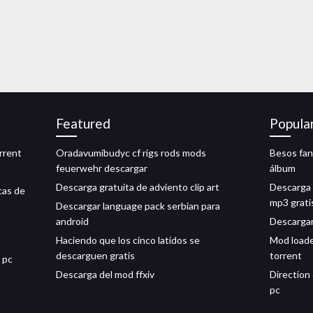
Featured
Popula
rrent
Oradavumibudyc cf rigs rods mods
Besos fan
feuerwehr descargar
álbum
Descarga gratuita de adviento clip art
Descarga 
cas de
mp3 grati
Descargar language pack serbian para
android
Descargar 
Haciendo que los cinco latidos se
Mod loade
descarguen gratis
torrent
 pc
Descarga del mod ffxiv
Direction
pc