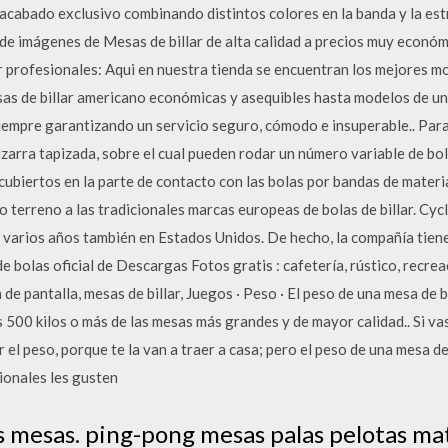
n acabado exclusivo combinando distintos colores en la banda y la est
 de imágenes de Mesas de billar de alta calidad a precios muy econó
 profesionales: Aqui en nuestra tienda se encuentran los mejores mo
as de billar americano económicas y asequibles hasta modelos de un
 siempre garantizando un servicio seguro, cómodo e insuperable.. Para 
zarra tapizada, sobre el cual pueden rodar un número variable de bol
ubiertos en la parte de contacto con las bolas por bandas de material
 terreno a las tradicionales marcas europeas de bolas de billar. Cyc
e varios años también en Estados Unidos. De hecho, la compañía tie
de bolas oficial de Descargas Fotos gratis : cafetería, rústico, recrea
a de pantalla, mesas de billar, Juegos · Peso · El peso de una mesa de 
s 500 kilos o más de las mesas más grandes y de mayor calidad.. Si va
el peso, porque te la van a traer a casa; pero el peso de una mesa de
sionales les gusten
os mesas. ping-pong mesas palas pelotas mat