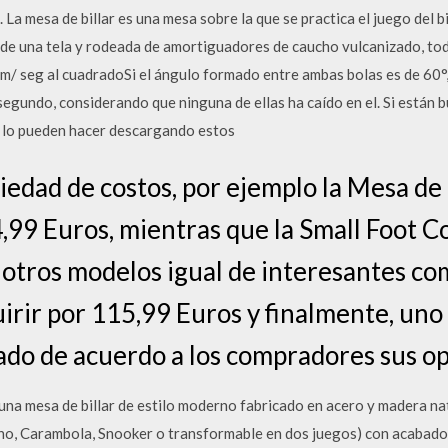
a mesa de billar es una mesa sobre la que se practica el juego del bi
a de una tela y rodeada de amortiguadores de caucho vulcanizado, todo
m/ seg al cuadradoSi el ángulo formado entre ambas bolas es de 60°, ¿
segundo, considerando que ninguna de ellas ha caído en el. Si están 
s, lo pueden hacer descargando estos
iedad de costos, por ejemplo la Mesa de
4,99 Euros, mientras que la Small Foot 
 otros modelos igual de interesantes com
uirir por 115,99 Euros y finalmente, uno
do de acuerdo a los compradores sus op
una mesa de billar de estilo moderno fabricado en acero y madera nat
no, Carambola, Snooker o transformable en dos juegos) con acabados