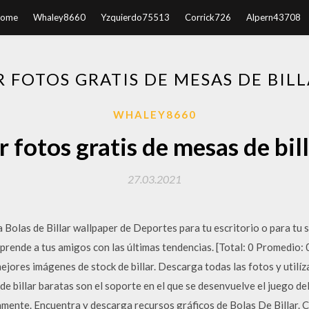
ome
Whaley8660
Yzquierdo75513
Corrick726
Alpern43708
 FOTOS GRATIS DE MESAS DE BILL
WHALEY8660
 fotos gratis de mesas de bill
27.03.2021
Bolas de Billar wallpaper de Deportes para tu escritorio o para tu
rprende a tus amigos con las últimas tendencias. [Total: 0 Promedio:
ejores imágenes de stock de billar. Descarga todas las fotos y utilíz
e billar baratas son el soporte en el que se desenvuelve el juego del
tamente. Encuentra y descarga recursos gráficos de Bolas De Billar.