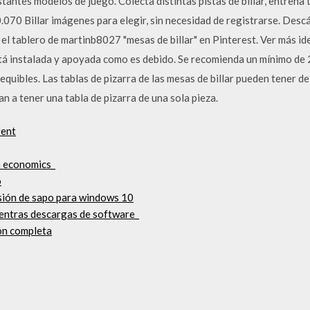
antes modelos de juego. Colecta distintas pistas de billar, entrena
0.070 Billar imágenes para elegir, sin necesidad de registrarse. Des
 tablero de martinb8027 "mesas de billar" en Pinterest. Ver más idea
tá instalada y apoyada como es debido. Se recomienda un mínimo de 
quibles. Las tablas de pizarra de las mesas de billar pueden tener de 
a tener una tabla de pizarra de una sola pieza.
rent
n economics_
o
rsión de sapo para windows 10
ientras descargas de software_
ón completa