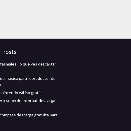
r Posts
tasmales- lo que ves descargar
de música para reproductor de
s
nintendo wii iso gratis
r x superdeepthroat descarga
 compass descarga gratuita para