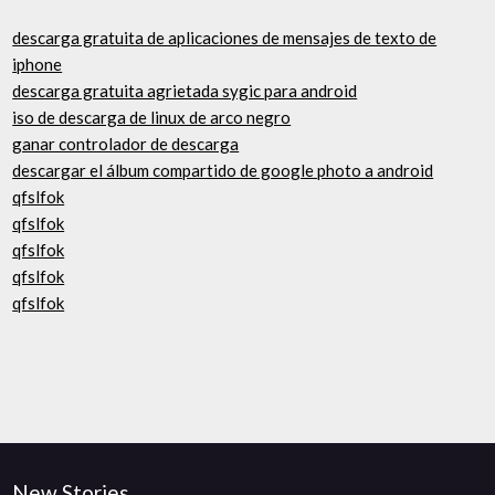
descarga gratuita de aplicaciones de mensajes de texto de
iphone
descarga gratuita agrietada sygic para android
iso de descarga de linux de arco negro
ganar controlador de descarga
descargar el álbum compartido de google photo a android
qfslfok
qfslfok
qfslfok
qfslfok
qfslfok
New Stories