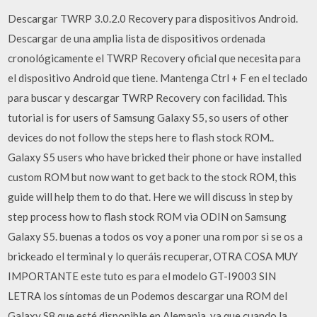
Descargar TWRP 3.0.2.0 Recovery para dispositivos Android.
Descargar de una amplia lista de dispositivos ordenada
cronológicamente el TWRP Recovery oficial que necesita para
el dispositivo Android que tiene. Mantenga Ctrl + F en el teclado
para buscar y descargar TWRP Recovery con facilidad. This
tutorial is for users of Samsung Galaxy S5, so users of other
devices do not follow the steps here to flash stock ROM..
Galaxy S5 users who have bricked their phone or have installed
custom ROM but now want to get back to the stock ROM, this
guide will help them to do that. Here we will discuss in step by
step process how to flash stock ROM via ODIN on Samsung
Galaxy S5. buenas a todos os voy a poner una rom por si se os a
brickeado el terminal y lo queráis recuperar, OTRA COSA MUY
IMPORTANTE este tuto es para el modelo GT-I9003 SIN
LETRA los síntomas de un Podemos descargar una ROM del
Galaxy S8 que esté disponible en Alemania, ya que cuando la