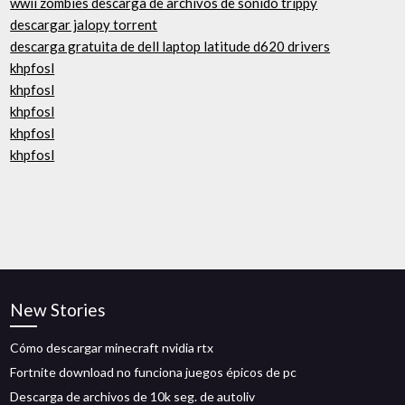
wwii zombies descarga de archivos de sonido trippy
descargar jalopy torrent
descarga gratuita de dell laptop latitude d620 drivers
khpfosl
khpfosl
khpfosl
khpfosl
khpfosl
New Stories
Cómo descargar minecraft nvidia rtx
Fortnite download no funciona juegos épicos de pc
Descarga de archivos de 10k seg. de autoliv