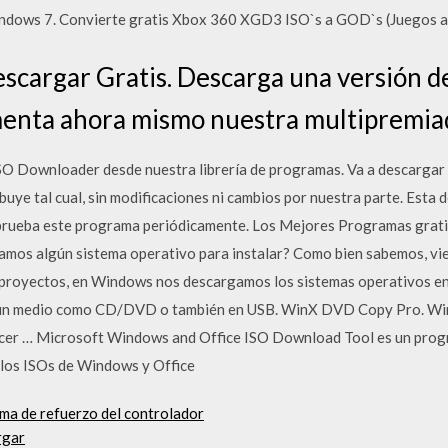
Windows 7. Convierte gratis Xbox 360 XGD3 ISO`s a GOD`s (Juegos a
scargar Gratis. Descarga una versión d
menta ahora mismo nuestra multipremia
SO Downloader desde nuestra librería de programas. Va a descarg
ibuye tal cual, sin modificaciones ni cambios por nuestra parte. Est
prueba este programa periódicamente. Los Mejores Programas grat
amos algún sistema operativo para instalar? Como bien sabemos, vi
proyectos, en Windows nos descargamos los sistemas operativos en
algún medio como CD/DVD o también en USB. WinX DVD Copy Pro. W
acer … Microsoft Windows and Office ISO Download Tool es un prog
r los ISOs de Windows y Office
ema de refuerzo del controlador
rgar