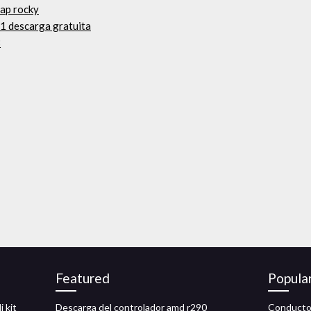
sap rocky
.1 descarga gratuita
3
Featured
Popula
i kit
Descarga del controlador amd r290
Conducto