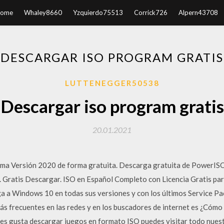
ome
Whaley8660
Yzquierdo75513
Corrick726
Alpern43708
DESCARGAR ISO PROGRAM GRATIS
LUTTENEGGER50538
Descargar iso program gratis
20.01.2021
a Versión 2020 de forma gratuita. Descarga gratuita de PowerISO
 Gratis Descargar. ISO en Español Completo con Licencia Gratis p
a a Windows 10 en todas sus versiones y con los últimos Service Pack
ás frecuentes en las redes y en los buscadores de internet es ¿Cóm
 les gusta descargar juegos en formato ISO puedes visitar todo nue