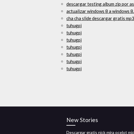
descargar testing album zip por a
actualizar windows 8 a windows 8
cha cha slide descargar gratis mp
tuhugpi
tuhugpi
tuhugpi
tuhugpi
tuhugpi
tuhugpi
tuhugpi
New Stories
Descargar gratis nick mira ocelot mid