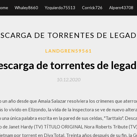
ome
Whaley8660
Yzquierdo75513
Corrick726
Alpern43708
SCARGA DE TORRENTES DE LEGA
LANDGREN59561
scarga de torrentes de lega
10.12.2020
un año desde que Amaia Salazar resolviera los crímenes que aterrori
s lo vivido en Elizondo, la vida de la inspectora se ve de nuevo alte
n una única palabra escrita en la pared de sus celdas, "Tarttalo". De
gado de Janet Hardy (TV) TÍTULO ORIGINAL Nora Roberts Tribute
tnam por torrent en DivxTotal, Treinta años después de su fin, la 