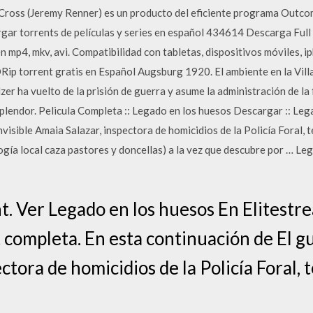
 Cross (Jeremy Renner) es un producto del eficiente programa Outco
rgar torrents de películas y series en español 434614 Descarga Fu
 mp4, mkv, avi. Compatibilidad con tabletas, dispositivos móviles, 
p torrent gratis en Español Augsburg 1920. El ambiente en la Villa 
zer ha vuelto de la prisión de guerra y asume la administración de la 
splendor. Pelicula Completa :: Legado en los huesos Descargar :: Leg
visible Amaia Salazar, inspectora de homicidios de la Policía Foral, 
logía local caza pastores y doncellas) a la vez que descubre por … L
t. Ver Legado en los huesos En Elitestr
 completa. En esta continuación de El gu
ctora de homicidios de la Policía Foral, 