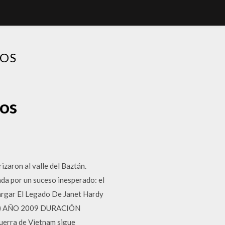
DOS
dos
zaron al valle del Baztán.
rada por un suceso inesperado: el
scargar El Legado De Janet Hardy
 (TV) AÑO 2009 DURACIÓN
Guerra de Vietnam sigue