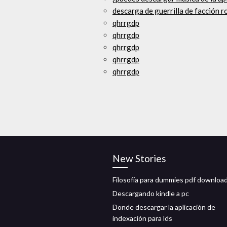
descarga de guerrilla de facción ro
qhrrgdp
qhrrgdp
qhrrgdp
qhrrgdp
qhrrgdp
New Stories
Filosofía para dummies pdf downloa
Descargando kindle a pc
Donde descargar la aplicación de
indexación para lds