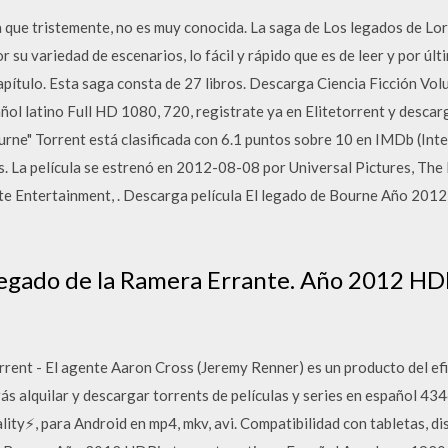
a que tristemente, no es muy conocida. La saga de Los legados de Lo
 su variedad de escenarios, lo fácil y rápido que es de leer y por úl
apítulo. Esta saga consta de 27 libros. Descarga Ciencia Ficción Vol
ñol latino Full HD 1080, 720, registrate ya en Elitetorrent y descarg
urne" Torrent está clasificada con 6.1 puntos sobre 10 en IMDb (In
cos. La película se estrenó en 2012-08-08 por Universal Pictures, T
te Entertainment, . Descarga película El legado de Bourne Año 201
 legado de la Ramera Errante. Año 2012 HDR
rent - El agente Aaron Cross (Jeremy Renner) es un producto del e
s alquilar y descargar torrents de películas y series en español 4
ty⚡, para Android en mp4, mkv, avi. Compatibilidad con tabletas, di