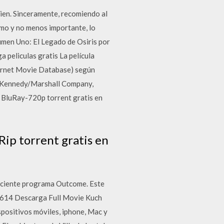
rien. Sinceramente, recomiendo al
timo y no menos importante, lo
umen Uno: El Legado de Osiris por
a peliculas gratis La película
ternet Movie Database) según
he Kennedy/Marshall Company,
2 BluRay-720p torrent gratis en
ip torrent gratis en
ficiente programa Outcome. Este
34614 Descarga Full Movie Kuch
spositivos móviles, iphone, Mac y