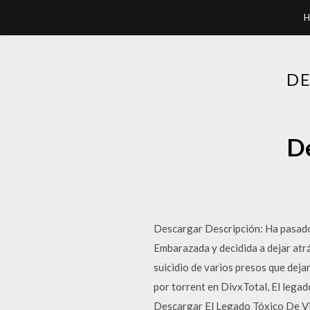
H
DE
De
Descargar Descripción: Ha pasado 
Embarazada y decidida a dejar atrá
suicidio de varios presos que deja
por torrent en DivxTotal, El le
Descargar El Legado Tóxico De Vie