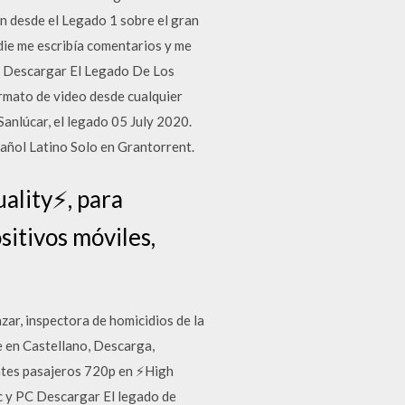
an desde el Legado 1 sobre el gran
die me escribía comentarios y me
te Descargar El Legado De Los
formato de video desde cualquier
Sanlúcar, el legado 05 July 2020.
pañol Latino Solo en Grantorrent.
ality⚡, para
sitivos móviles,
zar, inspectora de homicidios de la
le en Castellano, Descarga,
ntes pasajeros 720p en ⚡High
ac y PC Descargar El legado de