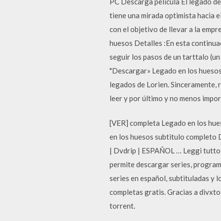
PC Descarga película El legado de
tiene una mirada optimista hacia el
con el objetivo de llevar a la emp
huesos Detalles :En esta continuac
seguir los pasos de un tarttalo (u
"Descargar» Legado en los huesos 
legados de Lorien. Sinceramente, r
leer y por último y no menos impor
[VER] completa Legado en los hue
en los huesos subtitulo completo D
| Dvdrip | ESPAÑOL … Leggi tutto
permite descargar series, programa
series en español, subtituladas y 
completas gratis. Gracias a divxto
torrent.