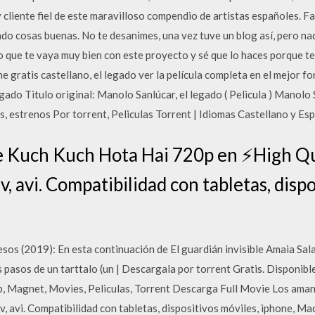
cliente fiel de este maravilloso compendio de artistas españoles. F
do cosas buenas. No te desanimes, una vez tuve un blog así, pero na
o que te vaya muy bien con este proyecto y sé que lo haces porque 
ne gratis castellano, el legado ver la película completa en el mejor 
egado Titulo original: Manolo Sanlúcar, el legado ( Pelicula ) Manolo 
es, estrenos Por torrent, Peliculas Torrent | Idiomas Castellano y Es
e Kuch Kuch Hota Hai 720p en ⚡High Qu
 avi. Compatibilidad con tabletas, dispo
esos (2019): En esta continuación de El guardián invisible Amaia Sala
os pasos de un tarttalo (un | Descargala por torrent Gratis. Disponib
, Magnet, Movies, Peliculas, Torrent Descarga Full Movie Los ama
, avi. Compatibilidad con tabletas, dispositivos móviles, iphone, M