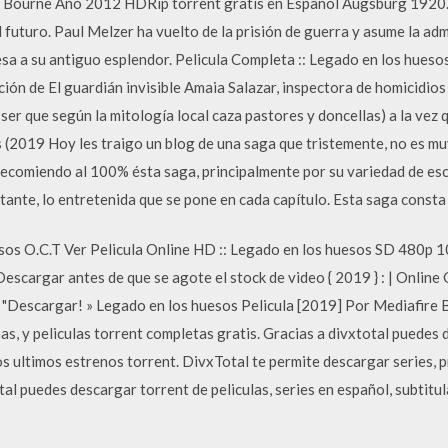
 Bourne Año 2012 HDRip torrent gratis en Español Augsburg 1920. El
 futuro. Paul Melzer ha vuelto de la prisión de guerra y asume la adm
resa a su antiguo esplendor. Pelicula Completa :: Legado en los hueso
ión de El guardián invisible Amaia Salazar, inspectora de homicidios 
n ser que según la mitología local caza pastores y doncellas) a la vez
(2019 Hoy les traigo un blog de una saga que tristemente, no es mu
ecomiendo al 100% ésta saga, principalmente por su variedad de escen
tante, lo entretenida que se pone en cada capítulo. Esta saga consta 
sos O.C.T Ver Pelicula Online HD :: Legado en los huesos SD 480p 1
escargar antes de que se agote el stock de video { 2019 } : | Online
 "Descargar! » Legado en los huesos Pelicula [2019] Por Mediafire
s, y peliculas torrent completas gratis. Gracias a divxtotal puedes d
los ultimos estrenos torrent. DivxTotal te permite descargar series, 
tal puedes descargar torrent de peliculas, series en español, subtitu