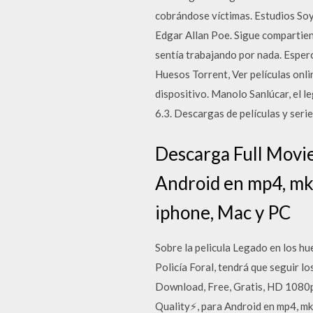
cobrándose víctimas. Estudios Soy 
Edgar Allan Poe. Sigue compartien
sentía trabajando por nada. Esper
Huesos Torrent, Ver películas onli
dispositivo. Manolo Sanlúcar, el l
6.3. Descargas de películas y seri
Descarga Full Movi
Android en mp4, mkv,
iphone, Mac y PC
Sobre la pelicula Legado en los hu
Policía Foral, tendrá que seguir l
Download, Free, Gratis, HD 1080p
Quality⚡, para Android en mp4, mkv