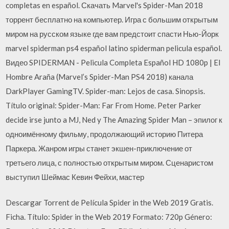
completas en español. Скачать Marvel's Spider-Man 2018
торрент бесплатно на компьютер. Игра с большим открытым
миром на русском языке где вам предстоит спасти Нью-Йорк
marvel spiderman ps4 español latino spiderman pelicula español.
Видео SPIDERMAN - Pelicula Completa Español HD 1080p | El
Hombre Araña (Marvel’s Spider-Man PS4 2018) канала
DarkPlayer GamingTV. Spider-man: Lejos de casa. Sinopsis.
Título original: Spider-Man: Far From Home. Peter Parker
decide irse junto a MJ, Ned y The Amazing Spider Man – эпилог к
одноимённому фильму, продолжающий историю Питера
Паркера. Жанром игры станет экшен-приключение от
третьего лица, с полностью открытым миром. Сценаристом
выступил Шеймас Кевин Фейхи, мастер
Descargar Torrent de Película Spider in the Web 2019 Gratis.
Ficha. Título: Spider in the Web 2019 Formato: 720p Género: