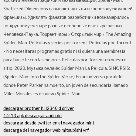
Shattered Dimensions называют чуть ли не перезапуском всей
франшизы. Удивлять фанатов разработчики вознамерились
по-крупному: четыре разные вселенные и четыре разных
Человека-Паука. Торрент игры » Открытый мир » The Amazing
Spider-Man. Películas y series por torrent. Peliculas por Torrent
- No necesitaras programas gratis ni si quiera una membresía
para hacerte con las mejores Peliculas por Torrent en nuestro
sitio. 2020. Музыка онлайн: Spider Man La Pelicula. SINOPSIS:
(Spider-Man: Into the Spider-Verse) En un universo paralelo
donde Peter Parker ha muerto, un joven de secundaria llamado
Miles Morales es el nuevo Spider-Man.
descargar brother hl l2340 d driver
1.2.13 apk descargar android
descargar desde twitter en el navegador mint
descarga del navegador web mitsubishi vrf