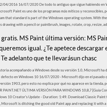
 02/04/2016 16/07/2020 De todo lo antiguo que sigue habiendo en
icrosoft Paint es uno de los programas más míticos y reconocibles, 
ram that standard is part of the Windows operating system. With th
drawing with a pencil or paintbrush, images, rotate, crop, resize, add
 gratis. MS Paint última versión: MS P
e queremos igual. ¿Te apetece descargar
 Te adelanto que te llevarásun chasc
istoria acompañando a Windows desde su versión 1.0, Microsoft ha d
or defecto en Windows 10 16/07/2020 · Microsoft dijo en el pasado q
ersión 1903, pero esto no explica por qué no aparece en la tienda, pe
PAINT.NET ÚLTIMA VERSIÓN PARA WINDOWS 10,8,7 [Guía Compl
dows 10 Creator’s Update - Duration: 1:49. Download Classic Paint
Microsoft is ditching the good old Paint app and replacing it with a