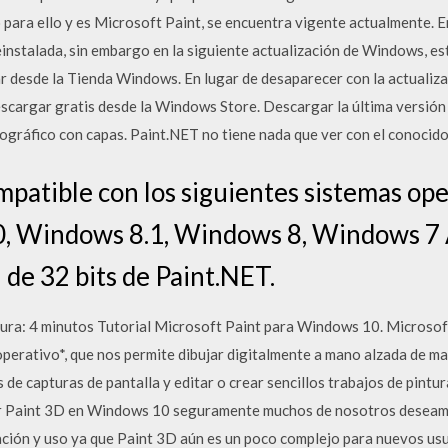
o para ello y es Microsoft Paint, se encuentra vigente actualmente.
nstalada, sin embargo en la siguiente actualización de Windows, esta
ar desde la Tienda Windows. En lugar de desaparecer con la actuali
descargar gratis desde la Windows Store. Descargar la última versi
ográfico con capas. Paint.NET no tiene nada que ver con el conocid
mpatible con los siguientes sistemas o
0, Windows 8.1, Windows 8, Windows 7
 de 32 bits de Paint.NET.
tura: 4 minutos Tutorial Microsoft Paint para Windows 10. Microsof
 operativo*, que nos permite dibujar digitalmente a mano alzada de ma
e capturas de pantalla y editar o crear sencillos trabajos de pintur
 Paint 3D en Windows 10 seguramente muchos de nosotros deseamos
ración y uso ya que Paint 3D aún es un poco complejo para nuevos us