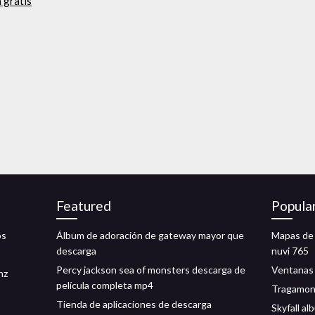
 gratis
Featured
Popula
os
Álbum de adoración de gateway mayor que
Mapas de 
descarga
nuvi 765
Percy jackson sea of ​​monsters descarga de
Ventanas 
hz
película completa mp4
Tragamone
Tienda de aplicaciones de descarga
Skyfall a