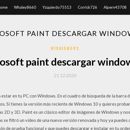
ome
Whaley8660
Yzquierdo75513
Corrick726
Alpern43708
OSOFT PAINT DESCARGAR WINDO
KISSI58591
osoft paint descargar windo
21.12.2020
 estar en tu PC con Windows. En el cuadro de búsqueda de la barra de
ados. Si tienes la versión más reciente de Windows 10 y quieres proba
as 2D y 3D. Paint es un clásico editor de imágenes de Windows y n
as se filtró un vídeo de una nueva versión renovada y hoy ya puedes 
ión de prueba funcional y que puedes descargar e instalar en tu or