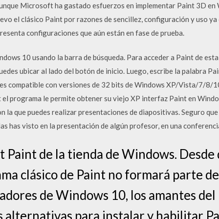
 Aunque Microsoft ha gastado esfuerzos en implementar Paint 3D 
vo el clásico Paint por razones de sencillez, configuración y uso ya
resenta configuraciones que aún están en fase de prueba.
dows 10 usando la barra de búsqueda. Para acceder a Paint de esta m
uedes ubicar al lado del botón de inicio. Luego, escribe la palabra Pa
 es compatible con versiones de 32 bits de Windows XP/Vista/7/8/10
t el programa le permite obtener su viejo XP interfaz Paint en Wi
 la que puedes realizar presentaciones de diapositivas. Seguro que
 las has visto en la presentación de algún profesor, en una conferenci
 Paint de la tienda de Windows. Desde
ama clásico de Paint no formará parte de
eadores de Windows 10, los amantes del
 alternativas para instalar y habilitar 