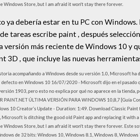
he Windows Store, but I am afraid it won't stay there forever.
co ya debería estar en tu PC con Windows. 
de tareas escribe paint , después seleccióna
 la versión más reciente de Windows 10 y q
nt 3D , que incluye las nuevas herramienta
istoria acompañando a Windows desde su versión 1.0, Microsoft ha d
or defecto en Windows 10 16/07/2020 · Microsoft dijo en el pasado q
ersión 1903, pero esto no explica por qué no aparece en la tienda, pe
PAINT.NET ÚLTIMA VERSIÓN PARA WINDOWS 10,8,7 [Guía Compl
dows 10 Creator’s Update - Duration: 1:49. Download Classic Paint
Microsoft is ditching the good old Paint app and replacing it with a
he Windows Store, but I am afraid it won't stay there forever. Este s
indows de 32 bits: Windows 10, Windows 8.1, Windows 8, Windows 7