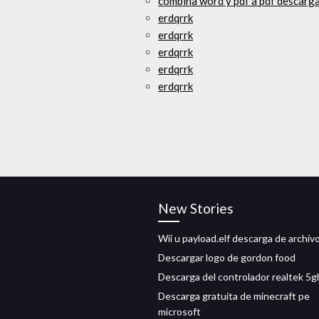
combina word y pdf a pdf descarga
erdqrrk
erdqrrk
erdqrrk
erdqrrk
erdqrrk
New Stories
Wii u payload.elf descarga de archiv
Descargar logo de gordon food
Descarga del controlador realtek 5g
Descarga gratuita de minecraft pe
microsoft