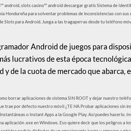
o™ android, slots casino™ android descargar gratis Sistema de Identi
anía Hondureña para solventar problemas de inconsistencias con sus 
de Slots para Android. Juega a las tragaperras desde tu teléfono móvil
ramador Android de juegos para disposi
más lucrativos de esta época tecnológica
 y de la cuota de mercado que abarca, e
como borrar aplicaciones de sistema SIN ROOT y dejar nuestro telé
e trae por defecto nuestro móvil ¿TE HA Probar aplicaciones sin ins
s Instantáneas o Instant Apps a la Google Play. Así puedes hacerlo. I
na aplicación .exe en Windows. Eso quiere decir que los peligros a lo
 registro podrás disfrutar de un emocionante juego y empezar a gira