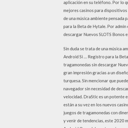
aplicación en su teléfono. Por lo
mejores casinos para dispositivos
de una música ambiente pensada p
para la Beta de Hytale. Por admin
descargar Nuevos SLOTS Bonos exc
Sin duda se trata de una música 
Android Si … Registro para la Bet
tragamonedas sin descargar Nuevo
gran impresión gracias a un diseño
turquesa. Sin mencionar que puedes 
navegador sin necesidad de descar
velocidad. DraStic es un potente 
están a su vez en los nuevos casin
juegos de tragamonedas con dinero
y venir de tendencias, este 2020 