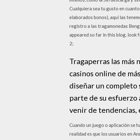
Cualquiera sea tu gusto en cuanto 
elaborados bonos), aquí las tenemo
registro a las tragamonedas Bengal
appeared so far in this blog. loo
2;
Tragaperras las más n
casinos online de más
diseñar un completo 
parte de su esfuerzo 
venir de tendencias,
Cuando un juego o aplicación se ha
realidad es que los usuarios en A