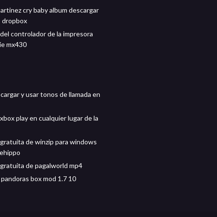
artinez cry baby album descargar
s dropbox
del controlador de la impresora
ie mx430
argar y usar tonos de llamada en
box play en cualquier lugar de la
gratuita de winzip para windows
ilehippo
gratuita de pagalworld mp4
 pandoras box mod 1.7 10