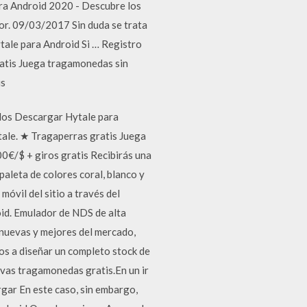
ara Android 2020 - Descubre los
dor. 09/03/2017 Sin duda se trata
ale para Android Si … Registro
ratis Juega tragamonedas sin
is
ndos Descargar Hytale para
tale. ★ Tragaperras gratis Juega
€/$ + giros gratis Recibirás una
paleta de colores coral, blanco y
móvil del sitio a través del
oid. Emulador de NDS de alta
 nuevas y mejores del mercado,
sos a diseñar un completo stock de
evas tragamonedas gratis.En un ir
gar En este caso, sin embargo,