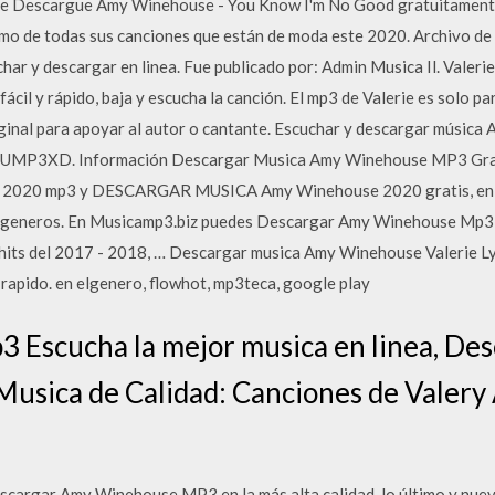
Descargue Amy Winehouse - You Know I'm No Good gratuitamente e
timo de todas sus canciones que están de moda este 2020. Archivo 
r y descargar en linea. Fue publicado por: Admin Musica Il. Valerie D
cil y rápido, baja y escucha la canción. El mp3 de Valerie es solo pa
iginal para apoyar al autor o cantante. Escuchar y descargar músi
en TUMP3XD. Información Descargar Musica Amy Winehouse MP3 Gra
tis 2020 mp3 y DESCARGAR MUSICA Amy Winehouse 2020 gratis, en e
 generos. En Musicamp3.biz puedes Descargar Amy Winehouse Mp3 G
s hits del 2017 - 2018, … Descargar musica Amy Winehouse Valerie L
y rapido. en elgenero, flowhot, mp3teca, google play
3 Escucha la mejor musica en linea, De
 Musica de Calidad: Canciones de Valer
scargar Amy Winehouse MP3 en la más alta calidad, lo último y nuev