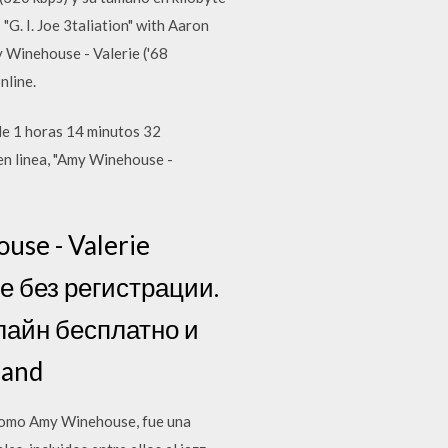
"G. I. Joe 3taliation" with Aaron
 Winehouse - Valerie ('68
nline.
de 1 horas 14 minutos 32
n linea, "Amy Winehouse -
se - Valerie
е без регистрации.
лайн бесплатно и
 and
 como Amy Winehouse, fue una