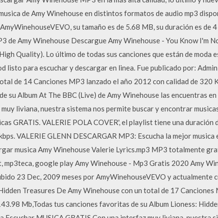
musica de Amy Winehouse en distintos formatos de audio mp3 dispon
e AmyWinehouseVEVO, su tamaño es de 5.68 MB, su duración es de 4 
MP3 de Amy Winehouse Descargue Amy Winehouse - You Know I'm No
 (High Quality). Lo último de todas sus canciones que están de moda
listo para escuchar y descargar en linea. Fue publicado por: Admin
otal de 14 Canciones MP3 lanzado el año 2012 con calidad de 320 
 de su Album At The BBC (Live) de Amy Winehouse las encuentras en
uy liviana, nuestra sistema nos permite buscar y encontrar music
cas GRATIS. VALERIE POLA COVER', el playlist tiene una duración 
0 kbps. VALERIE GLENN DESCARGAR MP3: Escucha la mejor musica e
rgar musica Amy Winehouse Valerie Lyrics.mp3 MP3 totalmente gratis
whot, mp3teca, google play Amy Winehouse - Mp3 Gratis 2020 Amy Wi
ubido 23 Dec, 2009 meses por AmyWinehouseVEVO y actualmente c
 Hidden Treasures De Amy Winehouse con un total de 17 Canciones
 143.98 Mb,Todas tus canciones favoritas de su Album Lioness: Hid
ra Escuchar MUSICA GRATIS.Con una interfaz muy liviana, nuestra s