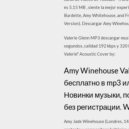
es 5.15 MB , siente la mejor experi
Burdette, Amy Whitehouse, and Fra
Version). Descargar Amy Winehouse
Valerie Glenn MP3 descargar musi
segundos, calidad 192 kbps y 32
Valerie" Acoustic Cover by:
Amy Winehouse Val
бесплатно в mp3 и
Новинки музыки, п
без регистрации. We
Amy Jade Winehouse (Londres, 14 