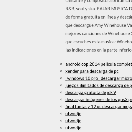
cantante y compositora británica de
R&B, soul y ska. BAJAR MUSICA D
de forma gratuita en línea y desc
que descargue Amy Winehouse Vale
mejores canciones de Winehouse 20
que escuches esta musica: Wineho
las indicaciones en la parte inferi
android cop 2014 película comple
xender para descarga de pc
_windows 10 pro_ descargar micr
juegos ilimitados de descarga de 
descarga gratuita de jdk 9
descargar imágenes de ios gns3 p
final fantasy 12 pc descargar meg
utwodje
utwodje
utwodje