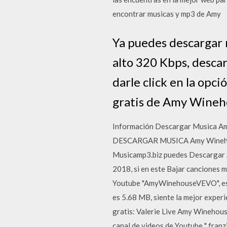
encontrar musicas y mp3 de Amy
Ya puedes descargar 
alto 320 Kbps, desca
darle click en la op
gratis de Amy Wineh
Información Descargar Musica Am
DESCARGAR MUSICA Amy Winehouse 
Musicamp3.biz puedes Descargar A
2018, si en este Bajar canciones m
Youtube "AmyWinehouseVEVO", este
es 5.68 MB, siente la mejor experi
gratis: Valerie Live Amy Winehouse 
canal de videos de Youtube " franz