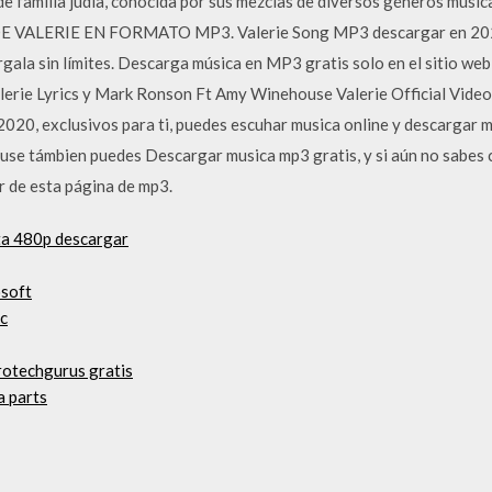
 familia judía, conocida por sus mezclas de diversos géneros musicale
E VALERIE EN FORMATO MP3. Valerie Song MP3 descargar en 2020.
árgala sin límites. Descarga música en MP3 gratis solo en el sitio
rie Lyrics y Mark Ronson Ft Amy Winehouse Valerie Official Video 
20, exclusivos para ti, puedes escuhar musica online y descargar 
use támbien puedes Descargar musica mp3 gratis, y si aún no sabes
or de esta página de mp3.
ta 480p descargar
osoft
pc
rotechgurus gratis
a parts