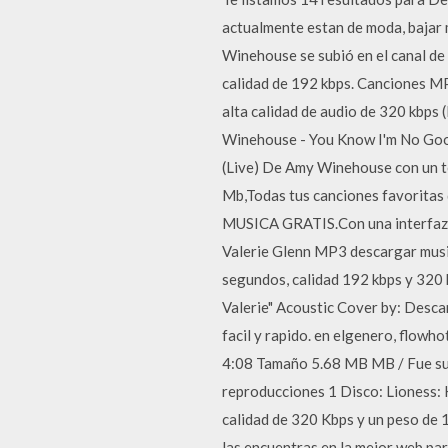
actualmente estan de moda, bajar 
Winehouse se subió en el canal d
calidad de 192 kbps. Canciones 
alta calidad de audio de 320 kbps
Winehouse - You Know I'm No Good 
(Live) De Amy Winehouse con un t
Mb,Todas tus canciones favoritas
MUSICA GRATIS.Con una interfaz m
Valerie Glenn MP3 descargar musi
segundos, calidad 192 kbps y 32
Valerie" Acoustic Cover by: Desca
facil y rapido. en elgenero, flo
4:08 Tamaño 5.68 MB MB / Fue s
reproducciones 1 Disco: Lioness:
calidad de 320 Kbps y un peso de
las encuentras en la mejor web pa