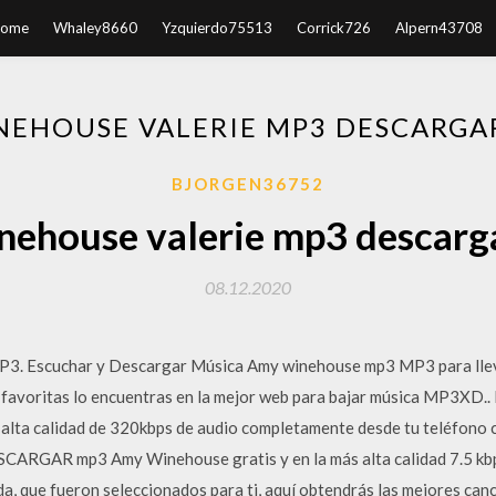
ome
Whaley8660
Yzquierdo75513
Corrick726
Alpern43708
NEHOUSE VALERIE MP3 DESCARGAR
BJORGEN36752
ehouse valerie mp3 descarga
08.12.2020
. Escuchar y Descargar Música Amy winehouse mp3 MP3 para llevar
 favoritas lo encuentras en la mejor web para bajar música MP3XD..
 alta calidad de 320kbps de audio completamente desde tu teléfono 
RGAR mp3 Amy Winehouse gratis y en la más alta calidad 7.5 kbps,
a, que fueron seleccionados para ti, aquí obtendrás las mejores can