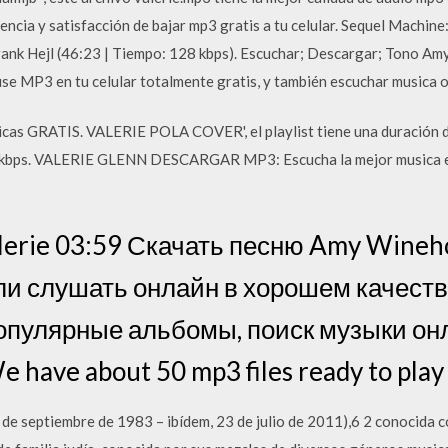
encia y satisfacción de bajar mp3 gratis a tu celular. Sequel Machine: 
nk Hejl (46:23 | Tiempo: 128 kbps). Escuchar; Descargar; Tono Amy
 MP3 en tu celular totalmente gratis, y también escuchar musica o
cas GRATIS. VALERIE POLA COVER', el playlist tiene una duración 
0 kbps. VALERIE GLENN DESCARGAR MP3: Escucha la mejor musica e
erie 03:59 Скачать песню Amy Winehou
ли слушать онлайн в хорошем качеств
опулярные альбомы, поиск музыки он
 have about 50 mp3 files ready to play
de septiembre de 1983 – ibídem, 23 de julio de 2011),6 2 conocida