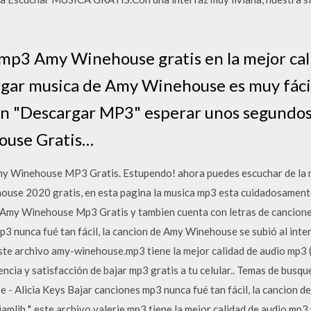
mp3 Amy Winehouse gratis en la mejor cali
rgar musica de Amy Winehouse es muy fácil 
ción "Descargar MP3" esperar unos segundo
ouse Gratis…
y Winehouse MP3 Gratis. Estupendo! ahora puedes escuchar de la 
2020 gratis, en esta pagina la musica mp3 esta cuidadosamente
my Winehouse Mp3 Gratis y tambien cuenta con letras de canciones 
p3 nunca fué tan fácil, la cancion de Amy Winehouse se subió al inter
 archivo amy-winehouse.mp3 tiene la mejor calidad de audio mp3 (
encia y satisfacción de bajar mp3 gratis a tu celular.. Temas de bus
- Alicia Keys Bajar canciones mp3 nunca fué tan fácil, la cancion de 
iamljb ", este archivo valerie.mp3 tiene la mejor calidad de audio mp3