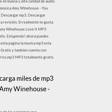
n buena y alta calidad de audio
de música Amy Winehouse - You
escargar mp3. ️️️️️️Descargar
ra revisión. Si realmente te gusta
ca Amy Winehouse Love It MP3
tis. Estupendo! ahora puedes
sta pagina la musica mp3 esta
ratis y tambien cuenta con
yrics.mp3 MP3 totalmente gratis.
scarga miles de mp3
y Amy Winehouse -
o de las canciones que