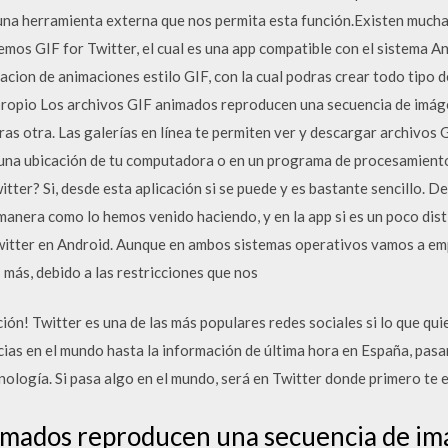
una herramienta externa que nos permita esta función.Existen muchas
emos GIF for Twitter, el cual es una app compatible con el sistema 
eacion de animaciones estilo GIF, con la cual podras crear todo tipo 
propio Los archivos GIF animados reproducen una secuencia de imáge
ras otra. Las galerías en línea te permiten ver y descargar archivos
 una ubicación de tu computadora o en un programa de procesamient
itter? Si, desde esta aplicación si se puede y es bastante sencillo. 
manera como lo hemos venido haciendo, y en la app si es un poco disti
witter en Android. Aunque en ambos sistemas operativos vamos a em
 más, debido a las restricciones que nos
n! Twitter es una de las más populares redes sociales si lo que quie
cias en el mundo hasta la información de última hora en España, pasan
nología. Si pasa algo en el mundo, será en Twitter donde primero te 
nimados reproducen una secuencia de i