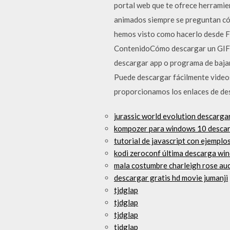
portal web que te ofrece herramien
animados siempre se preguntan cóm
hemos visto como hacerlo desde Fa
ContenidoCómo descargar un GIF d
descargar app o programa de bajar
Puede descargar fácilmente videos
proporcionamos los enlaces de de
jurassic world evolution descargar
kompozer para windows 10 desca
tutorial de javascript con ejemplo
kodi zeroconf última descarga wi
mala costumbre charleigh rose aud
descargar gratis hd movie jumanji
tjdglap
tjdglap
tjdglap
tjdglap