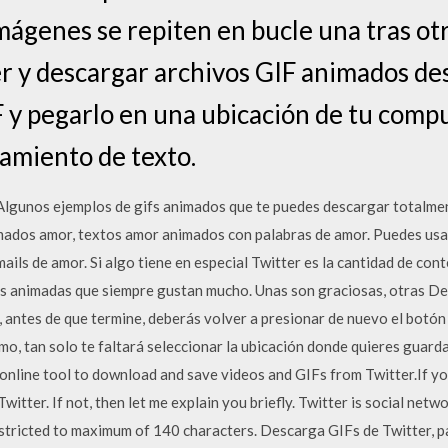
imágenes se repiten en bucle una tras otr
er y descargar archivos GIF animados de
F y pegarlo en una ubicación de tu comp
amiento de texto.
Algunos ejemplos de gifs animados que te puedes descargar totalmen
ados amor, textos amor animados con palabras de amor. Puedes usa
ails de amor. Si algo tiene en especial Twitter es la cantidad de con
nes animadas que siempre gustan mucho. Unas son graciosas, otras De 
, antes de que termine, deberás volver a presionar de nuevo el botó
imo, tan solo te faltará seleccionar la ubicación donde quieres guarda
online tool to download and save videos and GIFs from Twitter.If yo
tter. If not, then let me explain you briefly. Twitter is social netw
stricted to maximum of 140 characters. Descarga GIFs de Twitter, pa