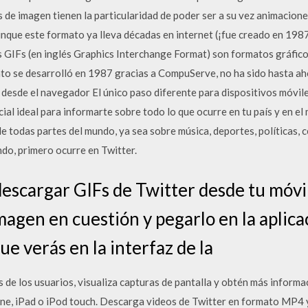
 de imagen tienen la particularidad de poder ser a su vez animacione
que este formato ya lleva décadas en internet (¡fue creado en 1987!
 Los GIFs (en inglés Graphics Interchange Format) son formatos gráfi
to se desarrolló en 1987 gracias a CompuServe, no ha sido hasta ah
esde el navegador El único paso diferente para dispositivos móviles
cial ideal para informarte sobre todo lo que ocurre en tu país y en e
 de todas partes del mundo, ya sea sobre música, deportes, políticas, 
ndo, primero ocurre en Twitter.
escargar GIFs de Twitter desde tu móvil
 imagen en cuestión y pegarlo en la aplic
e verás en la interfaz de la
 de los usuarios, visualiza capturas de pantalla y obtén más informa
hone, iPad o iPod touch. Descarga videos de Twitter en formato MP4 