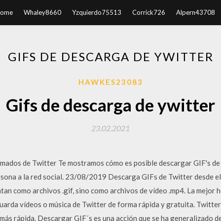
ome
Whaley8660
Yzquierdo75513
Corrick726
Alpern43708
GIFS DE DESCARGA DE YWITTER
HAWKES23083
Gifs de descarga de ywitter
23.02.2021
mados de Twitter Te mostramos cómo es posible descargar GIF's de
rsona a la red social. 23/08/2019 Descarga GIFs de Twitter desde el 
ntan como archivos .gif, sino como archivos de vídeo .mp4. La mejor
 Guarda vídeos o música de Twitter de forma rápida y gratuita. Twitt
más rápida. Descargar GIF´s es una acción que se ha generalizado d