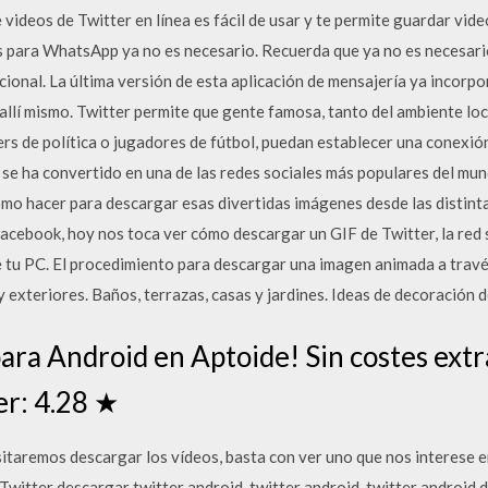
ideos de Twitter en línea es fácil de usar y te permite guardar vide
s para WhatsApp ya no es necesario. Recuerda que ya no es necesar
ional. La última versión de esta aplicación de mensajería ya incorpo
allí mismo. Twitter permite que gente famosa, tanto del ambiente loc
cers de política o jugadores de fútbol, puedan establecer una conexió
 se ha convertido en una de las redes sociales más populares del mun
o hacer para descargar esas divertidas imágenes desde las distintas
cebook, hoy nos toca ver cómo descargar un GIF de Twitter, la red s
 tu PC. El procedimiento para descargar una imagen animada a travé
y exteriores. Baños, terrazas, casas y jardines. Ideas de decoración 
ara Android en Aptoide! Sin costes extra
er: 4.28 ★
itaremos descargar los vídeos, basta con ver uno que nos interese e
Twitter descargar twitter android, twitter android, twitter android 