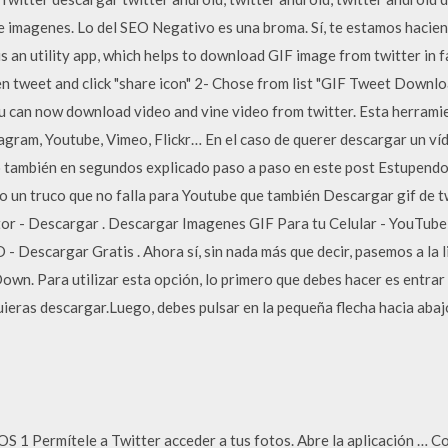
 imagenes. Lo del SEO Negativo es una broma. Sí, te estamos hacie
 an utility app, which helps to download GIF image from twitter in
eet and click "share icon" 2- Chose from list "GIF Tweet Downloa
ou can now download video and vine video from twitter. Esta herrami
stagram, Youtube, Vimeo, Flickr… En el caso de querer descargar un ví
 también en segundos explicado paso a paso en este post Estupendo
 un truco que no falla para Youtube que también Descargar gif de twi
r - Descargar . Descargar Imagenes GIF Para tu Celular - YouTube .
D - Descargar Gratis . Ahora sí, sin nada más que decir, pasemos a la 
n. Para utilizar esta opción, lo primero que debes hacer es entrar 
uieras descargar.Luego, debes pulsar en la pequeña flecha hacia abaj
OS 1 Permítele a Twitter acceder a tus fotos. Abre la aplicación … C