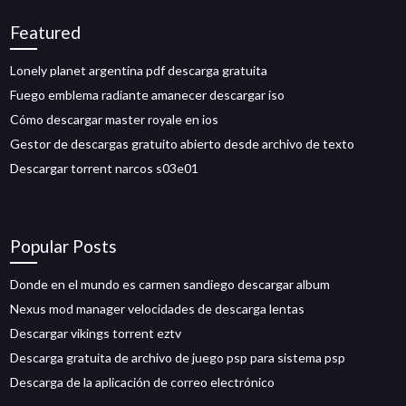
Featured
Lonely planet argentina pdf descarga gratuita
Fuego emblema radiante amanecer descargar iso
Cómo descargar master royale en ios
Gestor de descargas gratuito abierto desde archivo de texto
Descargar torrent narcos s03e01
Popular Posts
Donde en el mundo es carmen sandiego descargar album
Nexus mod manager velocidades de descarga lentas
Descargar vikings torrent eztv
Descarga gratuita de archivo de juego psp para sistema psp
Descarga de la aplicación de correo electrónico