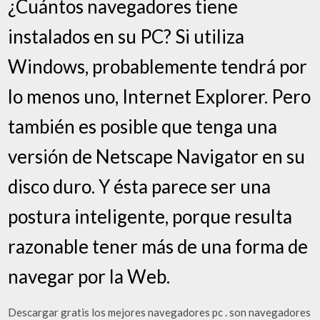
¿Cuántos navegadores tiene
instalados en su PC? Si utiliza
Windows, probablemente tendrá por
lo menos uno, Internet Explorer. Pero
también es posible que tenga una
versión de Netscape Navigator en su
disco duro. Y ésta parece ser una
postura inteligente, porque resulta
razonable tener más de una forma de
navegar por la Web.
Descargar gratis los mejores navegadores pc . son navegadores