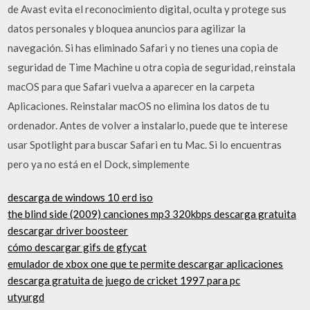
de Avast evita el reconocimiento digital, oculta y protege sus
datos personales y bloquea anuncios para agilizar la
navegación. Si has eliminado Safari y no tienes una copia de
seguridad de Time Machine u otra copia de seguridad, reinstala
macOS para que Safari vuelva a aparecer en la carpeta
Aplicaciones. Reinstalar macOS no elimina los datos de tu
ordenador. Antes de volver a instalarlo, puede que te interese
usar Spotlight para buscar Safari en tu Mac. Si lo encuentras
pero ya no está en el Dock, simplemente
descarga de windows 10 erd iso
the blind side (2009) canciones mp3 320kbps descarga gratuita
descargar driver boosteer
cómo descargar gifs de gfycat
emulador de xbox one que te permite descargar aplicaciones
descarga gratuita de juego de cricket 1997 para pc
utyurgd