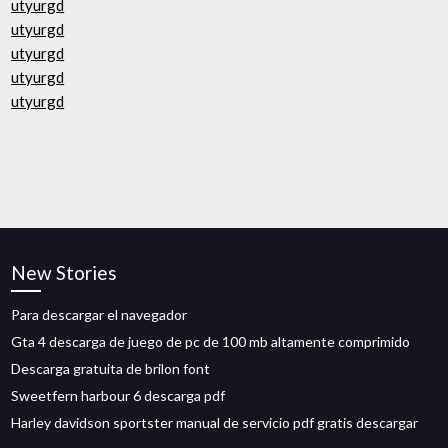
utyurgd
utyurgd
utyurgd
utyurgd
utyurgd
New Stories
Para descargar el navegador
Gta 4 descarga de juego de pc de 100 mb altamente comprimido
Descarga gratuita de brilon font
Sweetfern harbour 6 descarga pdf
Harley davidson sportster manual de servicio pdf gratis descargar