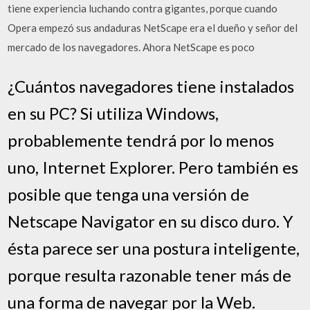
tiene experiencia luchando contra gigantes, porque cuando
Opera empezó sus andaduras NetScape era el dueño y señor del
mercado de los navegadores. Ahora NetScape es poco
¿Cuántos navegadores tiene instalados
en su PC? Si utiliza Windows,
probablemente tendrá por lo menos
uno, Internet Explorer. Pero también es
posible que tenga una versión de
Netscape Navigator en su disco duro. Y
ésta parece ser una postura inteligente,
porque resulta razonable tener más de
una forma de navegar por la Web.