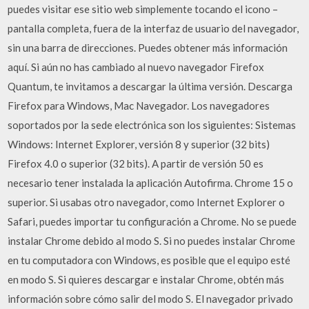
puedes visitar ese sitio web simplemente tocando el icono –
pantalla completa, fuera de la interfaz de usuario del navegador,
sin una barra de direcciones. Puedes obtener más información
aquí. Si aún no has cambiado al nuevo navegador Firefox
Quantum, te invitamos a descargar la última versión. Descarga
Firefox para Windows, Mac Navegador. Los navegadores
soportados por la sede electrónica son los siguientes: Sistemas
Windows: Internet Explorer, versión 8 y superior (32 bits)
Firefox 4.0 o superior (32 bits). A partir de versión 50 es
necesario tener instalada la aplicación Autofirma. Chrome 15 o
superior. Si usabas otro navegador, como Internet Explorer o
Safari, puedes importar tu configuración a Chrome. No se puede
instalar Chrome debido al modo S. Si no puedes instalar Chrome
en tu computadora con Windows, es posible que el equipo esté
en modo S. Si quieres descargar e instalar Chrome, obtén más
información sobre cómo salir del modo S. El navegador privado