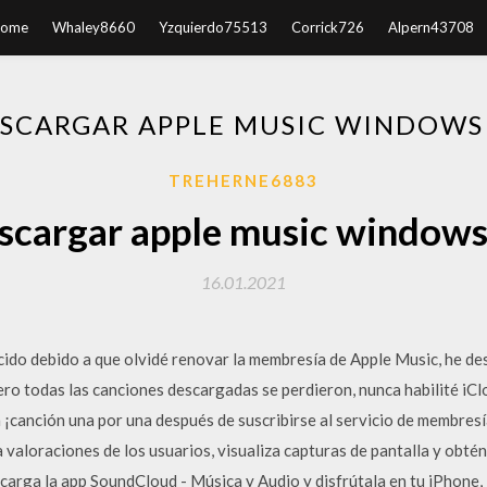
ome
Whaley8660
Yzquierdo75513
Corrick726
Alpern43708
SCARGAR APPLE MUSIC WINDOWS
TREHERNE6883
scargar apple music windows
16.01.2021
ido debido a que olvidé renovar la membresía de Apple Music, he des
ro todas las canciones descargadas se perdieron, nunca habilité iCl
a ¡canción una por una después de suscribirse al servicio de membr
valoraciones de los usuarios, visualiza capturas de pantalla y obté
arga la app SoundCloud - Música y Audio y disfrútala en tu iPhone, 