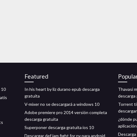
Featured
Popula
 10
In his heart by liz durano epub descarga
Thavasi m
gratuita
descarga 
atis
V-mixer no se descargará a windows 10
Torrent t
descarga
Adobe premiere pro 2014 versión completa
descarga gratuita
¿dónde pu
ts
aplicación
Superponer descarga gratuita ios 10
Descarga 
Descargar def jam fight for ny para android