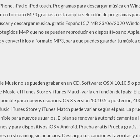
 iPhone, iPad o iPod touch. Programas para descargar música en Wi
or en formato MP3 gracias a esta amplia selección de programas par
uscar y descargar música. gratis Español 5,7 MB 23/06/2020 Windo
tegidos M4P que no se pueden reproducir en dispositivos no Apple. 
 y convertirlos a formato MP3, para que puedes guardar tu música 
le Music no se pueden grabar en un CD. Software: OS X 10.10.5 o po
le Music, el iTunes Store y iTunes Match varía en función del país; E
isponible para nuevos usuarios. OS X versión 10.10.5 o posterior; 4
Music, iTunes Store y iTunes Match puede variar según el país. La pr
ponible para nuevos usuarios. El plan se renovará automáticamente al 
nes y para dispositivos iOS y Android. Prueba gratis Prueba gratis. 
nes en streaming sin anuncios. Descarga tus canciones favoritas y d