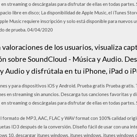
 en streaming o descárgalas para disfrutar de ellas en todas partes.
acio libre en disco; La disponibilidad de Apple Music, el iTunes Sto
Apple Music requiere inscripción y solo está disponible para nuevos u
iodo de prueba. 04/04/2020
valoraciones de los usuarios, visualiza cap
n sobre SoundCloud - Música y Audio. Des
 Audio y disfrútala en tu iPhone, iPad o i
nes y para dispositivos iOS y Android. Prueba gratis Prueba gratis. 
nes en streaming sin anuncios. Descarga tus canciones favoritas y d
 en streaming o descárgalas para disfrutar de ellas en todas partes.
al formato de MP3, AAC, FLAC y WAV format con 100% calidad origin
etas ID3 después de la conversión. Diseño fácil de usar con una int
ows 10. descargar itunes windows, itunes windows, itunes windows 