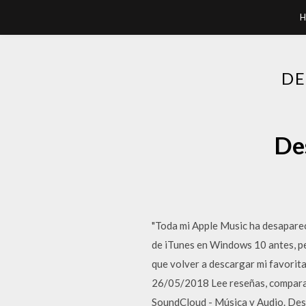
H
DE
De
"Toda mi Apple Music ha desaparec
de iTunes en Windows 10 antes, pe
que volver a descargar mi favorit
26/05/2018 ‎Lee reseñas, compara 
SoundCloud - Música y Audio. Desc