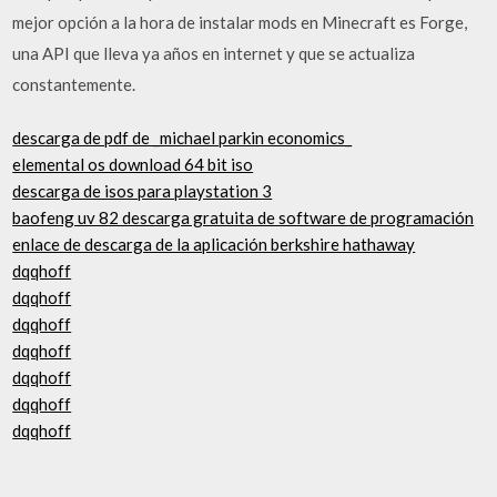
mejor opción a la hora de instalar mods en Minecraft es Forge,
una API que lleva ya años en internet y que se actualiza
constantemente.
descarga de pdf de _michael parkin economics_
elemental os download 64 bit iso
descarga de isos para playstation 3
baofeng uv 82 descarga gratuita de software de programación
enlace de descarga de la aplicación berkshire hathaway
dqqhoff
dqqhoff
dqqhoff
dqqhoff
dqqhoff
dqqhoff
dqqhoff