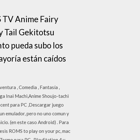
DS TV Anime Fairy
 Tail Gekitotsu
to pueda subo los
mayoría están caídos
ntura , Comedia , Fantasía ,
ga Inai Machi,Anime Shoujo-tachi
cent para PC ,Descargar juego
 un emulador, pero no uno comun y
cio. (en este caso Android) . Para
nesis ROMS to play on your pc, mac
 Tecmo para PC , PlayStation 4 y