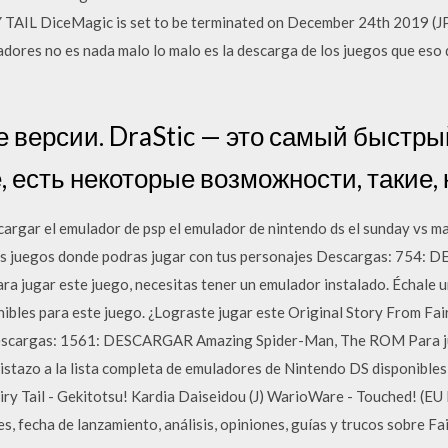
TAIL DiceMagic is set to be terminated on December 24th 2019 (JP
dores no es nada malo lo malo es la descarga de los juegos que eso 
е версии. DraStic — это самый быстр
, есть некоторые возможности, такие, 
rgar el emulador de psp el emulador de nintendo ds el sunday vs ma
nos juegos donde podras jugar con tus personajes Descargas: 754
a jugar este juego, necesitas tener un emulador instalado. Échale un
bles para este juego. ¿Lograste jugar este Original Story From Fair
escargas: 1561: DESCARGAR Amazing Spider-Man, The ROM Para jug
istazo a la lista completa de emuladores de Nintendo DS disponibles
ry Tail - Gekitotsu! Kardia Daiseidou (J) WarioWare - Touched! (EU F
s, fecha de lanzamiento, análisis, opiniones, guías y trucos sobre Fa