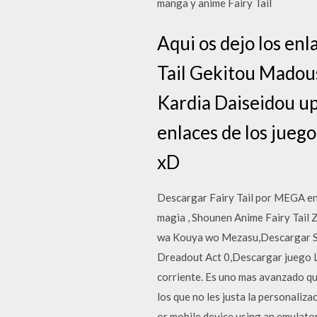
manga y anime Fairy Tail
Aqui os dejo los enl
Tail Gekitou Madou
Kardia Daiseidou u
enlaces de los juego
xD
Descargar Fairy Tail por MEGA en
magia , Shounen Anime Fairy Tai
wa Kouya wo Mezasu,Descargar Sa
Dreadout Act 0,Descargar juego L
corriente. Es uno mas avanzado que
los que no les justa la personali
or mobile device using an emulator