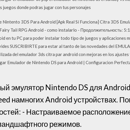
s juegos donde podras jugar con tus personajes
Nintento 3DS Para Android [Apk Real Sí Funciona] Citra 3DS Emu
Fairy Tail RPG Android - como instalarlo - Продолжительность: 5:
id en tu PC para poder instalar todo tipo de juegos y aplicaciones mó
lvides SUSCRIBIRTE para estar al tanto de las novedades del E
da del emulador 3ds citra par android con mejoras en los ajustes 
rgar Emulador de Nintendo DS para Android | Configuracion Perfe
рый эмулятор Nintendo DS для Android
eed намногих Android устройствах. По
остей: - Настраиваемое расположение
 ландшафтного режимов.