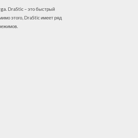
rga. DraStic – это быстрый
мимо этого, DraStic имеет ряд
режимов.