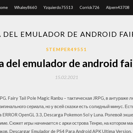
ome
Whaley8660
Yzquierdo75513
Corrick726
Alpern43708
 DEL EMULADOR DE ANDROID FAIR
STEMPER49551
 del emulador de android fair
15.02.2021
RPG. Fairy Tail Pole Magic Ranbu – тактическая JRPG, в антураже
игинального сериала, но у всей сказки есть солидный минус. Ест
a ERROR OpenGL 3.3, Descarga Pokemon Sol y Luna. Ролевой экше
име. Сюжет игры начинается с арки острова Тенрю, на котором м
ов. Descargar Emulador de PS4 Para Android APK Ultima Version.