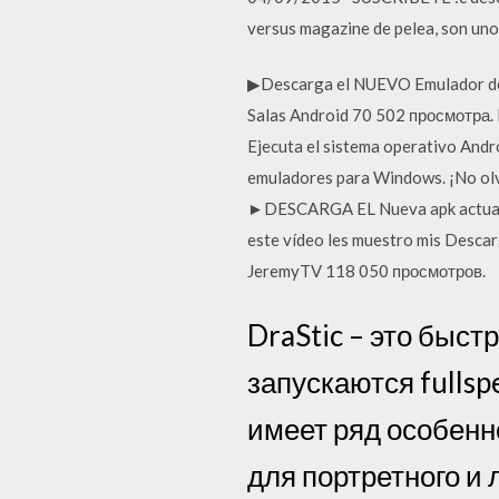
versus magazine de pelea, son uno
▶Descarga el NUEVO Emulador de 
Salas Android 70 502 просмотра. 
Ejecuta el sistema operativo Andro
emuladores para Windows. ¡No o
►DESCARGA EL Nueva apk actualiza
este vídeo les muestro mis Desca
JeremyTV 118 050 просмотров.
DraStic – это быст
запускаются fullsp
имеет ряд особенн
для портретного и