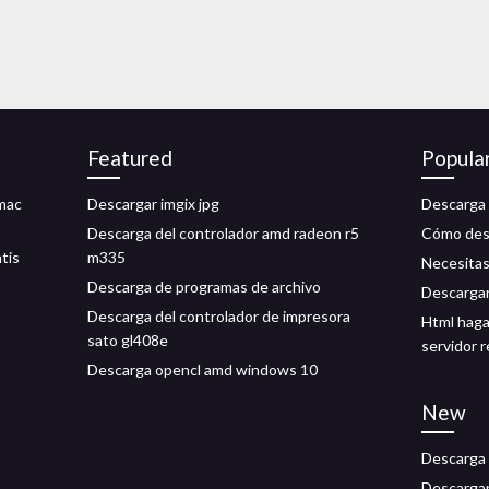
Featured
Popula
 mac
Descargar imgix jpg
Descarga 
Descarga del controlador amd radeon r5
Cómo desc
tis
m335
Necesitas 
Descarga de programas de archivo
Descargar
Descarga del controlador de impresora
Html haga
sato gl408e
servidor 
Descarga opencl amd windows 10
New
Descarga g
Descargar