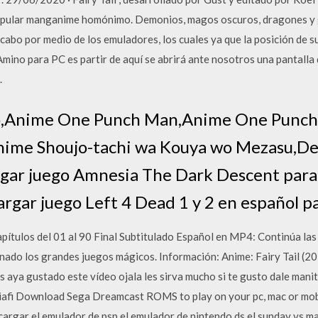
 popular manganime homónimo. Demonios, magos oscuros, dragones y
cabo por medio de los emuladores, los cuales ya que la posición de s
no para PC es partir de aquí se abrirá ante nosotros una pantalla q
.
ero,Anime One Punch Man,Anime One Punc
Anime Shoujo-tachi wa Kouya wo Mezasu,De
gar juego Amnesia The Dark Descent para
rgar juego Left 4 Dead 1 y 2 en español p
pítulos del 01 al 90 Final Subtitulado Español en MP4: Continúa las 
inado los grandes juegos mágicos. Información: Anime: Fairy Tail (20
 aya gustado este vídeo ojala les sirva mucho si te gusto dale mani
diafi Download Sega Dreamcast ROMS to play on your pc, mac or mobi
rgar el emulador de psp el emulador de nintendo ds el sunday vs ma