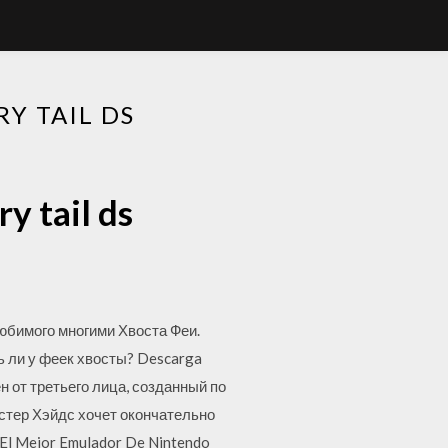
Y TAIL DS
y tail ds
 любимого многими Хвоста Феи.
ь ли у феек хвосты? Descarga
н от третьего лица, созданный по
астер Хэйдс хочет окончательно
 El Mejor Emulador De Nintendo