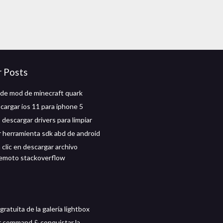
r Posts
de mod de minecraft quark
argar ios 11 para iphone 5
descargar drivers para limpiar
 herramienta sdk abd de android
 clic en descargar archivo
remoto stackoverflow
ratuita de la galería lightbox
 command & conquistar la