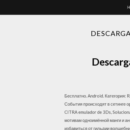
H
DESCARGA
Descarga
Бесплатно. Android. Категория: 
События происходят в сетинге ор
CITRA emulador de 3Ds, Solucion
мотивам одноимённой манги и ан
избавиться от гильдии волшебник