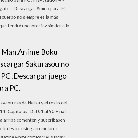
 gatos. Descargar Amino para PC
u cuerpo no siempre es la más
ue tendrá una interfaz similar a la
h Man,Anime Boku
scargar Sakurasou no
 PC ,Descargar juego
ara PC,
aventuras de Natsu y el resto del
14) Capítulos: Del 01 al 90 Final
ta arriba comenten y suscribasen
le device using an emulator.
gazine white comics y el sunday