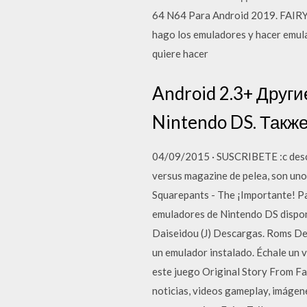
64 N64 Para Android 2019. FAIRY 
hago los emuladores y hacer emula
quiere hacer
Android 2.3+ Други
Nintendo DS. Также
04/09/2015 · SUSCRIBETE :c desca
versus magazine de pelea, son u
Squarepants - The ¡Importante! Par
emuladores de Nintendo DS disponi
Daiseidou (J) Descargas. Roms D
un emulador instalado. Échale un v
este juego Original Story From Fai
noticias, videos gameplay, imágene