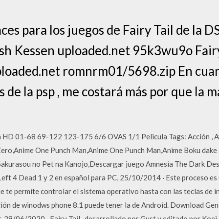
aces para los juegos de Fairy Tail de la 
sh Kessen uploaded.net 95k3wu9o Fairy
ploaded.net romnrm01/5698.zip En cuan
s de la psp , me costará más por que la 
 HD 01-68 69-122 123-175 6/6 OVAS 1/1 Pelicula Tags: Acción , Ave
l Zero,Anime One Punch Man,Anime One Punch Man,Anime Boku dake 
kurasou no Pet na Kanojo,Descargar juego Amnesia The Dark Des
eft 4 Dead 1 y 2 en español para PC, 25/10/2014 · Este proceso es
 te permite controlar el sistema operativo hasta con las teclas de ini
zación de winodws phone 8.1 puede tener la de Android. Download Ge
. 29/06/2020 · Fairy Tail , desarrollado por Gust y editado por Koei