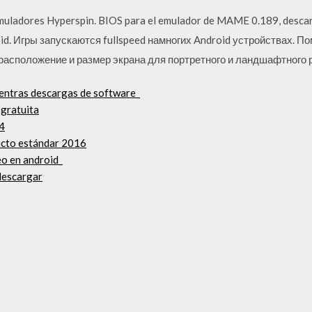
Emuladores Hyperspin. BIOS para el emulador de MAME 0.189, desca
d. Игры запускаются fullspeed намногих Android устройствах. По
расположение и размер экрана для портретного и ландшафтного 
ientras descargas de software_
 gratuita
s4
yecto estándar 2016
eo en android_
 descargar