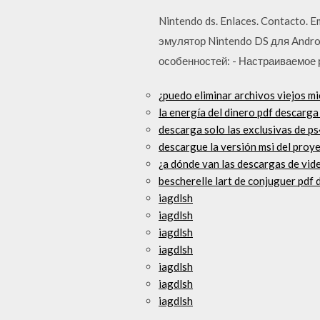
Nintendo ds. Enlaces. Contacto. 
эмулятор Nintendo DS для Androi
особенностей: - Настраиваемое 
¿puedo eliminar archivos viejos m
la energía del dinero pdf descarga
descarga solo las exclusivas de p
descargue la versión msi del pro
¿a dónde van las descargas de vid
bescherelle lart de conjuguer pdf
iagdlsh
iagdlsh
iagdlsh
iagdlsh
iagdlsh
iagdlsh
iagdlsh