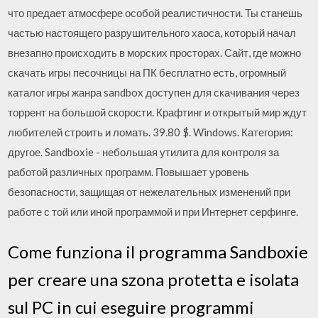
что предает атмосфере особой реалистичности. Ты станешь
частью настоящего разрушительного хаоса, который начал
внезапно происходить в морских просторах. Сайт, где можно
скачать игры песочницы на ПК бесплатно есть, огромный
каталог игры жанра sandbox доступен для скачивания через
торрент на большой скорости. Крафтинг и открытый мир ждут
любителей строить и ломать. 39.80 $. Windows. Категория:
другое. Sandboxie - небольшая утилита для контроля за
работой различных программ. Повышает уровень
безопасности, защищая от нежелательных изменений при
работе с той или иной программой и при Интернет серфинге.
Come funziona il programma Sandboxie
per creare una szona protetta e isolata
sul PC in cui eseguire programmi