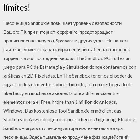
límites!
Песочница Sandboxie повышает уровень безопасности
Вашего ПК при интернет-серфинге, предотвращает
проникновение вирусов, Spyware и других угроз. На нашем
сайте вы можете скачать игры песочницы бесплатно через
торрент самой последней версии. The Sandbox PC Full es un
juego para PC de Estrategia y Simulacion donde contaremos con
gráficas en 2D Pixeladas. En The Sandbox tenemos el poder de
jugar con los elementos sobre el mundo, con un cierto grado de
libertad. y en muchas ocasiones la única diferencia entre
elementos será el Free. More than 1 million downloads.
Windows. Das kostenlose Tool Sandboxie ermöglicht das
Starten von Anwendungen in einer sicheren Umgebung. Floating
Sandbox – игра в стиле симулятора и элементами жанра
песочницы. Здесь тщательно продумана физика действий,