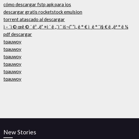
cómo descargar fstp apk para ios
descargar gratis rocketstock emulsion
torrent atascado al descargar
ì – ´ì © œë © ´ ë³ „ë“ ¤ì ´ ë „ˆì ˜ ìš¬í” ”ì„ ê ° € ì ¸ê ° ˆì§ € ë „ëª ° ë ¼
pdf descargar
tqauwoy
tqauwoy
tqauwoy
tqauwoy
tqauwoy
tqauwoy
New Stories