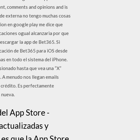
ent, comments and opinions and is
n de externa no tengo muchas cosas
cion en google play me dice que
icaciones ogual alcanzaria por que
escargar la app de Bet365. Si
licación de Bet365 para iOS desde
mas en todo el sistema del iPhone.
esionado hasta que vea una “X”
sa. A menudo nos llegan emails
 crédito. Es perfectamente
a nueva.
del App Store -
actualizadas y
 es que la App Store