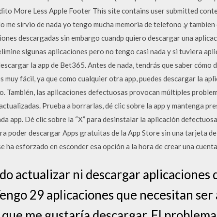
edito More Less Apple Footer This site contains user submitted cont
No me sirvio de nada yo tengo mucha memoria de telefono ,y tambie
caciones descargadas sin embargo cuandp quiero descargar una aplica
limine slgunas aplicaciones pero no tengo casi nada y si tuviera apl
scargar la app de Bet365. Antes de nada, tendrás que saber cómo d
es muy fácil, ya que como cualquier otra app, puedes descargar la ap
ivo. También, las aplicaciones defectuosas provocan múltiples proble
actualizadas. Prueba a borrarlas, dé clic sobre la app y mantenga pr
ada app. Dé clic sobre la “X” para desinstalar la aplicación defectuo
a poder descargar Apps gratuitas de la App Store sin una tarjeta de
e se ha esforzado en esconder esa opción a la hora de crear una cuent
do actualizar ni descargar aplicaciones 
Tengo 29 aplicaciones que necesitan ser 
 que me gustaría descargar. El problema