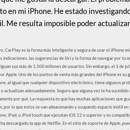
o en mi iPhone. He estado investigand
l. Me resulta imposible poder actualizar
vo. CarPlay es la forma más inteligente y segura de usar el iPhone 
s indicaciones, las sugerencias de Siri y la forma de navegar por tu 
uan sus más de 1.500 millones de usuarios. Sin embargo, el 1 de jul
por Apple. Uno de los puntos de venta más grandes del iPhone es su g
one, al igual que cualquier dispositivo electrónico, tiene algunos pr
 o actualizan adecuadamente. Seguro que alguna vez te ha sucedido 
amente por qué. La respuesta es que hay muchas aplicaciones que gu
n, por lo que estos se van almacenando y ocupando espacio inútil en t
ne, iPad, o iPod touch que ejecutan iOS 12 o superior y es compatib
e ha descargado la app de Netflix. En el sitio de soporte de Apple, p