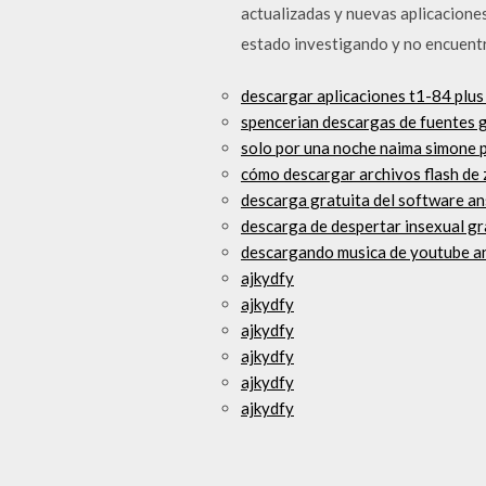
actualizadas y nuevas aplicacione
estado investigando y no encuentr
descargar aplicaciones t1-84 plus
spencerian descargas de fuentes g
solo por una noche naima simone 
cómo descargar archivos flash de
descarga gratuita del software an
descarga de despertar insexual gr
descargando musica de youtube a
ajkydfy
ajkydfy
ajkydfy
ajkydfy
ajkydfy
ajkydfy