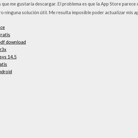
s que me gustaría descargar. El problema es que la App Store parece
o ninguna solución útil. Me resulta imposible poder actualizar mis 
 ce
ratis
pdf download
 z3x
sys 14.5
atis
ndroid