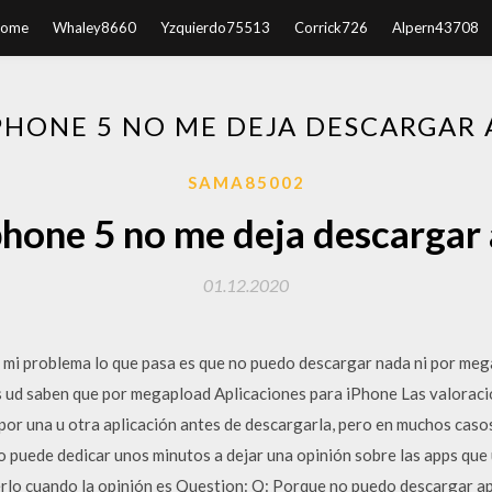
ome
Whaley8660
Yzquierdo75513
Corrick726
Alpern43708
IPHONE 5 NO ME DEJA DESCARGAR 
SAMA85002
phone 5 no me deja descargar
01.12.2020
 mi problema lo que pasa es que no puedo descargar nada ni por meg
ns ud saben que por megapload Aplicaciones para iPhone Las valoraci
or una u otra aplicación antes de descargarla, pero en muchos caso
 puede dedicar unos minutos a dejar una opinión sobre las apps que 
rlo cuando la opinión es Question: Q: Porque no puedo descargar ap