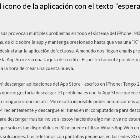
 icono de la aplicación con el texto "espe
osas provocan múltiples problemas en todo el sistema del iPhone. Más
s, dé clic sobre la app y mantenga presionado hasta que vea una “X” 
a desinstalar la aplicación defectuosa. A menudo nos llegan emails p
a App Store sin una tarjeta de crédito. Es perfectamente posible, y n
a la hora de crear una cuenta nueva.
ni descargar aplicaciones del App Store - escrito en iPhone: Tengo 2
s que me gustaría descargar. El problema es que la App Store parece
o ninguna solución útil. Me resulta imposible poder actualizar mis 
 4 recientemente y descargue el itunes en mi computadora para desca
ara descargar musica, no se si estoy haciendo algo mal o ya no estan 
 que solo estan disponibles en Si no puede utilizar WhatsApp Web en
tes soluciones. Los teléfonos con pantallas pequeñas en las redes 3G 