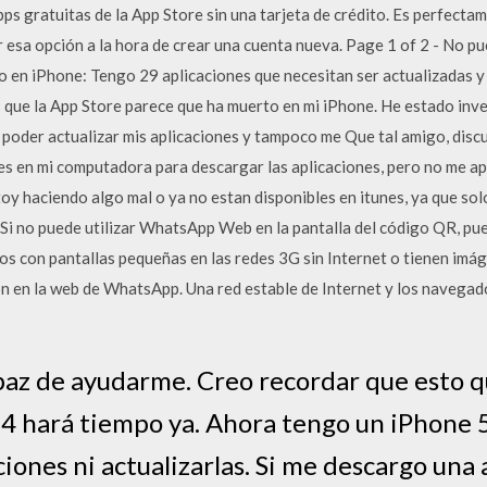
 gratuitas de la App Store sin una tarjeta de crédito. Es perfectamen
 esa opción a la hora de crear una cuenta nueva. Page 1 of 2 - No pu
to en iPhone: Tengo 29 aplicaciones que necesitan ser actualizadas 
s que la App Store parece que ha muerto en mi iPhone. He estado in
e poder actualizar mis aplicaciones y tampoco me Que tal amigo, disc
es en mi computadora para descargar las aplicaciones, pero no me ap
toy haciendo algo mal o ya no estan disponibles en itunes, ya que sol
 Si no puede utilizar WhatsApp Web en la pantalla del código QR, pued
os con pantallas pequeñas en las redes 3G sin Internet o tienen imá
n en la web de WhatsApp. Una red estable de Internet y los navega
capaz de ayudarme. Creo recordar que esto
 4 hará tiempo ya. Ahora tengo un iPhone 
ciones ni actualizarlas. Si me descargo una 