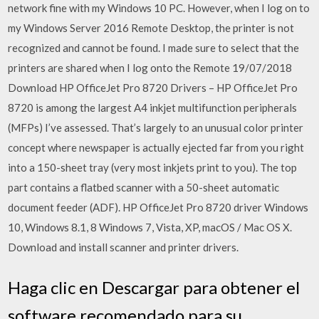
network fine with my Windows 10 PC. However, when I log on to
my Windows Server 2016 Remote Desktop, the printer is not
recognized and cannot be found. I made sure to select that the
printers are shared when I log onto the Remote 19/07/2018
Download HP OfficeJet Pro 8720 Drivers – HP OfficeJet Pro
8720 is among the largest A4 inkjet multifunction peripherals
(MFPs) I’ve assessed. That’s largely to an unusual color printer
concept where newspaper is actually ejected far from you right
into a 150-sheet tray (very most inkjets print to you). The top
part contains a flatbed scanner with a 50-sheet automatic
document feeder (ADF). HP OfficeJet Pro 8720 driver Windows
10, Windows 8.1, 8 Windows 7, Vista, XP, macOS / Mac OS X.
Download and install scanner and printer drivers.
Haga clic en Descargar para obtener el
software recomendado para su