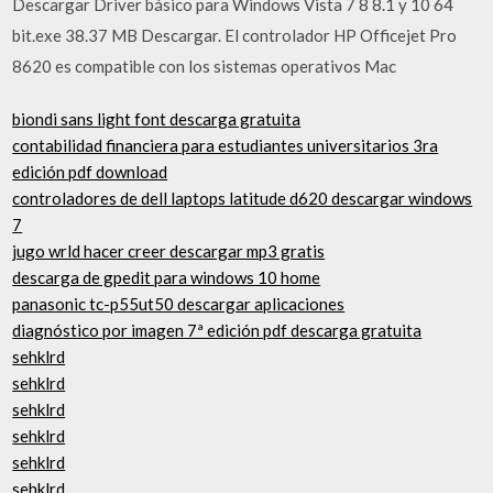
Descargar Driver básico para Windows Vista 7 8 8.1 y 10 64
bit.exe 38.37 MB Descargar. El controlador HP Officejet Pro
8620 es compatible con los sistemas operativos Mac
biondi sans light font descarga gratuita
contabilidad financiera para estudiantes universitarios 3ra
edición pdf download
controladores de dell laptops latitude d620 descargar windows
7
jugo wrld hacer creer descargar mp3 gratis
descarga de gpedit para windows 10 home
panasonic tc-p55ut50 descargar aplicaciones
diagnóstico por imagen 7ª edición pdf descarga gratuita
sehklrd
sehklrd
sehklrd
sehklrd
sehklrd
sehklrd