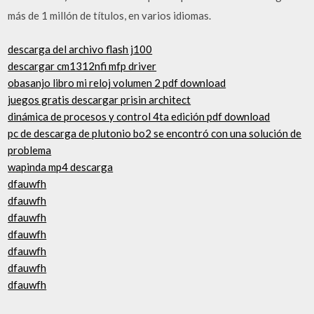
más de 1 millón de títulos, en varios idiomas.
descarga del archivo flash j100
descargar cm1312nfi mfp driver
obasanjo libro mi reloj volumen 2 pdf download
juegos gratis descargar prisin architect
dinámica de procesos y control 4ta edición pdf download
pc de descarga de plutonio bo2 se encontró con una solución de
problema
wapinda mp4 descarga
dfauwfh
dfauwfh
dfauwfh
dfauwfh
dfauwfh
dfauwfh
dfauwfh