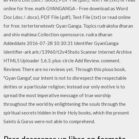
online for free. math GYANGANGA - Free download as Word
Doc (.doc / .docx), PDF File (.pdf), Text File (.txt) or read online
for free. terterterwtewtr Gyan Ganga. Topics rudraksha dharan
and shiv mahima Collection opensource. rudra dharan
Addeddate 2016-07-28 10:30:31 Identifier GyanGanga
Identifier-ark ark:/13960/t2v45hs6s Scanner Internet Archive
HTML5 Uploader 1.6.3. plus-circle Add Review. comment.
Reviews There are no reviews yet. Through this pious book,
"Gyan Ganga", our intent is not to disrespect the respectable
deities or a particular religion; instead our only motive is to
spread the most imperative message of true worship
throughout the world by enlightening the souls through the
spiritual secrets hidden in their Holy books, which the present
Saints & Gurus were not able to comprehend.