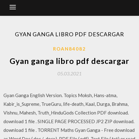
GYAN GANGA LIBRO PDF DESCARGAR
ROAN84082
Gyan ganga libro pdf descargar
05.03.2021
Gyan Ganga English Version. Topics Moksh, Hans-atma,
Kabir_is_Supreme, TrueGuru, life-death, Kaal, Durga, Brahma,
Vishnu, Mahesh, Truth_HinduGods Collection PDF download.
download 1 file . SINGLE PAGE PROCESSED JP2 ZIP download.
download 1 file . TORRENT Maths Gyan Ganga - Free download
as Word Doc (.doc / .docx), PDF File (.pdf), Text File (.txt) or read