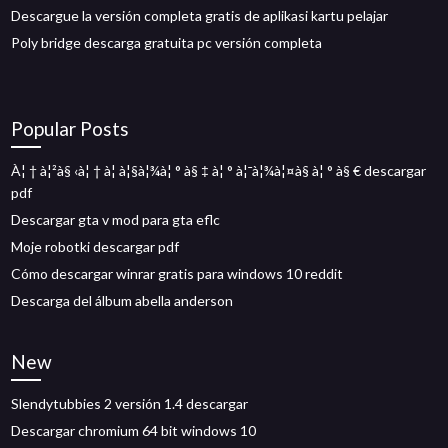
Descargue la versión completa gratis de aplikasi kartu pelajar
Poly bridge descarga gratuita pc versión completa
Popular Posts
À¦ † à¦²à§ ‹à¦ † à¦ à¦§à¦¾à¦ ° à§ ‡ à¦ ° à¦¯à¦¾à¦¤à§ à¦ ° à§ € descargar
pdf
Descargar gta v mod para gta eflc
Moje robotki descargar pdf
Cómo descargar winrar gratis para windows 10 reddit
Descarga del álbum abella anderson
New
Slendytubbies 2 versión 1.4 descargar
Descargar chromium 64 bit windows 10