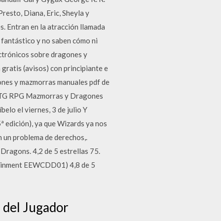
resto, Diana, Eric, Sheyla y
. Entran en la atracción llamada
 fantástico y no saben cómo ni
ectrónicos sobre dragones y
ratis (avisos) con principiante e
ones y mazmorras manuales pdf de
 MTG RPG Mazmorras y Dragones
o el viernes, 3 de julio Y
5ª edición), ya que Wizards ya nos
n un problema de derechos,.
agons. 4,2 de 5 estrellas 75.
tainment EEWCDD01) 4,8 de 5
l del Jugador