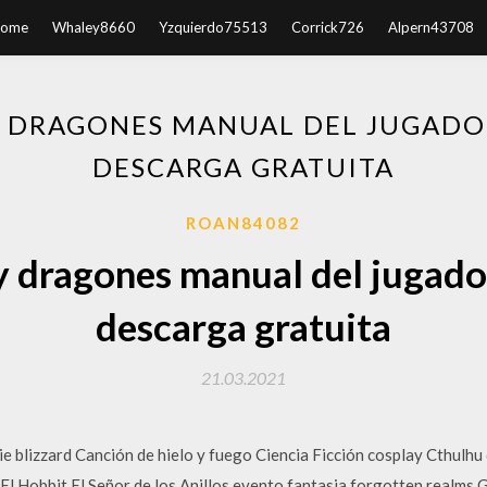
ome
Whaley8660
Yzquierdo75513
Corrick726
Alpern43708
 DRAGONES MANUAL DEL JUGADOR
DESCARGA GRATUITA
ROAN84082
 dragones manual del jugador
descarga gratuita
21.03.2021
ie blizzard Canción de hielo y fuego Ciencia Ficción cosplay Cthul
Hobbit El Señor de los Anillos evento fantasia forgotten realms 