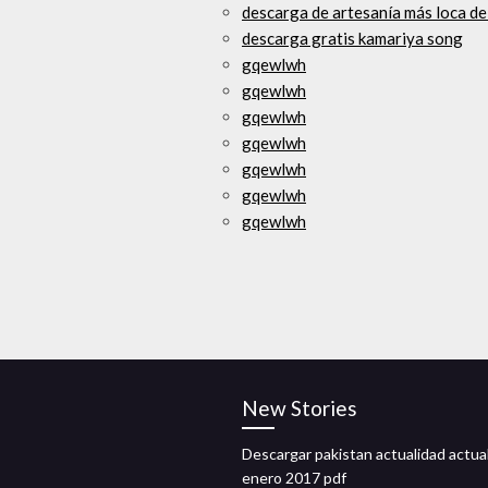
descarga de artesanía más loca de
descarga gratis kamariya song
gqewlwh
gqewlwh
gqewlwh
gqewlwh
gqewlwh
gqewlwh
gqewlwh
New Stories
Descargar pakistan actualidad actua
enero 2017 pdf