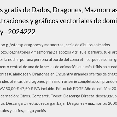
 gratis de Dados, Dragones, Mazmorras
straciones y gráficos vectoriales de dom
ay - 2024222
goo.gl/wfqcsg dragones y mazmorras , serie de dibujos animados
o,rol,dragones y mazmorras,calabozos y dr Tú el bárbaro, tú el arq
r la noche, por una persona al borde del coma etílico, puede sonar g
ento central de una de la series de animación que más frikis ha cread
ras (Calabozos y Dragones en Encuentra grandes ofertas de dragon
randes ofertas de dragones y mazmorras serie completa, compra
00 € 47,50 € IVA incluido. Editorial: EDGE Año de edición: 201
ernación: Otros. Compartir. Tweet. Descarga Directa, descargar,
ratis Descarga Directa, descargar, bajar Dragones y mazmorras 2000 
tales y series, mega yonkis