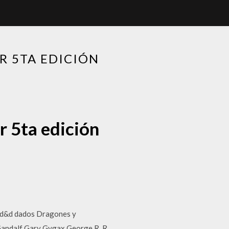
 5TA EDICIÓN
 5ta edición
hu d&d dados Dragones y
Gandalf Gary Gygax George R. R.