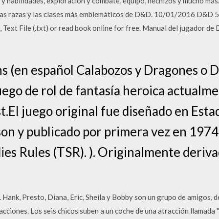
 y habilidades, exploración y combate, equipo, hechizos y mucho más. 
 las razas y las clases más emblemáticos de D&D. 10/01/2016 D&D 5
, Text File (.txt) or read book online for free. Manual del jugador 
 (en español Calabozos y Dragones o D
ego de rol de fantasía heroica actualme
t.El juego original fue diseñado en Est
n y publicado por primera vez en 1974
ies Rules (TSR). ). Originalmente deriv
Hank, Presto, Diana, Eric, Sheila y Bobby son un grupo de amigos, d
racciones. Los seis chicos suben a un coche de una atracción llamad