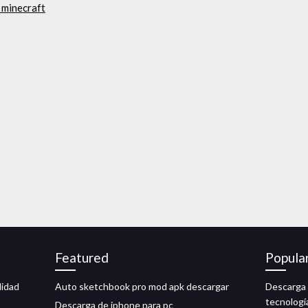
 minecraft
Featured
Popula
lidad
Auto sketchbook pro mod apk descargar
Descarga 
tecnología
Descarga de iphone para pc