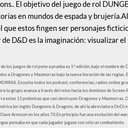
ons.. El objetivo del juego de rol D
orias en mundos de espada y brujería.Al
l que estos fingen ser personajes fictici
 de D&D es la imaginación: visualizar el
e los juegos de rol pone a prueba su 5ª edición, bajo el nombre de
ados a Dragones y Mazmorras bajo la nueva iteración de las reglas. 
S. Escucha todos los podcast, conferencias, radios online grati
ora tu grupo avanza a través del reino hacia los dominios de Screen
narra estas 15 polémicas que casi destruyen Dragones y Mazmorras.
rica (en inglés Dungeons & Dragons, de ahí la abreviatura DnD) es 
 Dave Arneson en los años 70.En principio fue una evolución del wa
ygax pensaba en que cada jugador jugase con sólo un combatiente.