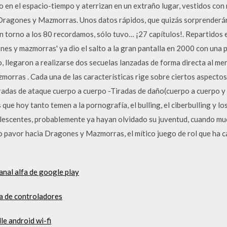
o en el espacio-tiempo y aterrizan en un extraño lugar, vestidos con
 Dragones y Mazmorras. Unos datos rápidos, que quizás sorprenderán.
 en torno a los 80 recordamos, sólo tuvo… ¡27 capítulos!. Repartido
nes y mazmorras' ya dio el salto a la gran pantalla en 2000 con una pe
lo, llegaron a realizarse dos secuelas lanzadas de forma directa al 
orras . Cada una de las características rige sobre ciertos aspectos 
adas de ataque cuerpo a cuerpo -Tiradas de daño(cuerpo a cuerpo y l
 que hoy tanto temen a la pornografía, el bulling, el ciberbulling y 
adolescentes, probablemente ya hayan olvidado su juventud, cuando m
 pavor hacia Dragones y Mazmorras, el mítico juego de rol que ha c
anal alfa de google play
a de controladores
le android wi-fi