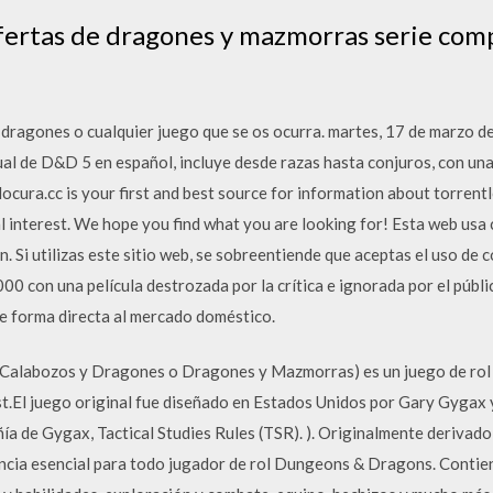
fertas de dragones y mazmorras serie com
dragones o cualquier juego que se os ocurra. martes, 17 de marzo d
l de D&D 5 en español, incluye desde razas hasta conjuros, con una 
ocura.cc is your first and best source for information about torrentlo
al interest. We hope you find what you are looking for! Esta web usa
n. Si utilizas este sitio web, se sobreentiende que aceptas el uso de
2000 con una película destrozada por la crítica e ignorada por el públic
de forma directa al mercado doméstico.
alabozos y Dragones o Dragones y Mazmorras) es un juego de rol 
t.El juego original fue diseñado en Estados Unidos por Gary Gygax
ía de Gygax, Tactical Studies Rules (TSR). ). Originalmente derivado
encia esencial para todo jugador de rol Dungeons & Dragons. Contien