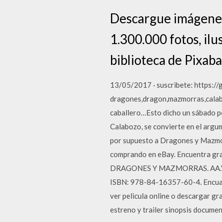
Descargue imágenes
1.300.000 fotos, ilu
biblioteca de Pixab
13/05/2017 · suscribete: https://
dragones,dragon,mazmorras,calaboz
caballero…Esto dicho un sábado po
Calabozo, se convierte en el argum
por supuesto a Dragones y Mazmor
comprando en eBay. Encuentra g
DRAGONES Y MAZMORRAS. AA.VV 50,
ISBN: 978-84-16357-60-4. Encuad
ver pelicula online o descargar g
estreno y trailer sinopsis documen