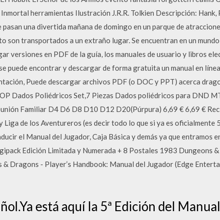
nmortal herramientas Ilustración J.R.R. Tolkien Descripción: Hank, P
pasan una divertida mañana de domingo en un parque de atracciones
o son transportados a un extraño lugar. Se encuentran en un mundo
ar versiones en PDF de la guía, los manuales de usuario y libros el
e puede encontrar y descargar de forma gratuita un manual en línea g
ntación, Puede descargar archivos PDF (o DOC y PPT) acerca drag
OP Dados Poliédricos Set,7 Piezas Dados poliédricos para DND
unión Familiar D4 D6 D8 D10 D12 D20(Púrpura) 6,69 € 6,69 € Recíbel
y Liga de los Aventureros (es decir todo lo que si ya es oficialmente 
ducir el Manual del Jugador, Caja Básica y demás ya que entramos e
pack Edición Limitada y Numerada + 8 Postales 1983 Dungeons & Dr
 & Dragons - Player’s Handbook: Manual del Jugador (Edge Enter
ñol.Ya está aquí la 5ª Edición del Manua