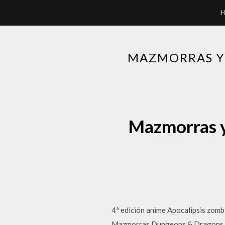
H
MAZMORRAS Y
Mazmorras y
4ª edición anime Apocalipsis zomb
Mazmorras Dungeons & Dragons El 