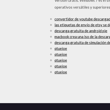
Versión Gratis. Windows 7 es el s
operativos versátiles y superiore
convertidor de youtube descarga
las etiquetas de envío de etsy se
descarga gratuita de android pie
macbook crea una iso de la descar
descarga gratuita de simulación de
qtueioe
qtueioe
qtueioe
qtueioe
qtueioe