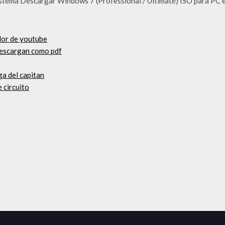
istema Descargar Windows 7 (Professional / Ultimate) ISO para PC e
s
dor de youtube
 descargan como pdf
ga del capitan
 circuito