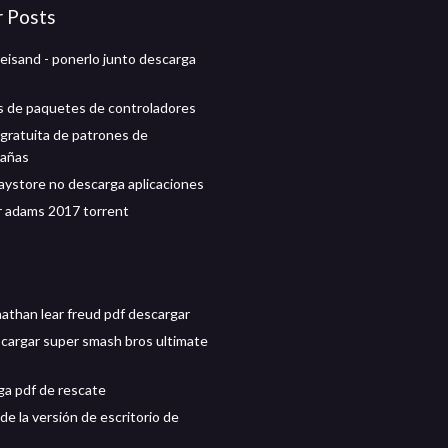
r Posts
reisand - ponerlo junto descarga
 de paquetes de controladores
gratuita de patrones de
añas
aystore no descarga aplicaciones
 adams 2017 torrent
nathan lear freud pdf descargar
argar super smash bros ultimate
ga pdf de rescate
e la versión de escritorio de