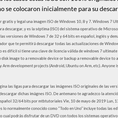
mo se colocaron inicialmente para su descar
 gratis y legal una imagen ISO de Windows 10, 8 y 7. Windows 7 Ul
 descargar, y es la séptima (ISO) del sistema operativo de Microsof
as versiones de Windows 7 de 32 y 64 bits en español, inglés y demá
vador que te permitirá descargar todas las actualizaciones de Windo
es difícil si tiene una clave de licencia válida de windows 7 ultimate
 disk image to a removable device or backup a removable device to a r
Arm development projects (Android, Ubuntu on Arm, etc). Anyone is 
gina las ligas para descargar las imágenes ISO originales de las ve
descargar dichas imágnes ISO. De antemano te agradezco la atención
añol 32/64 bits por mtbtutoriales Vie, 10 de mayo de 2019 Lun, 13 
s lo normalmente conocido como “Todo en Uno” incluye todas las edi
r lo cual podrás disfrutar de un DVD con todos los sistemas operativ