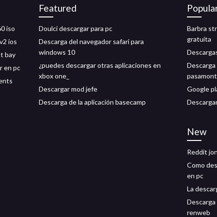
Featured
Popula
0 iso
Doulci descargar para pc
Barbra st
gratuita
v2 ios
Descarga del navegador safari para
windows 10
Descargas
t bay
¿puedes descargar otras aplicaciones en
Descarga 
r en pc
xbox one_
pasamont
rents
Descargar mod jefe
Google pl
Descarga de la aplicación basecamp
Descargar
New
Reddit jo
Como desc
en pc
La descar
Descarga d
renweb