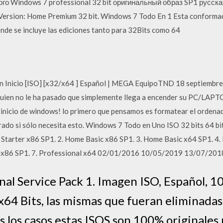
 Windows 7 professional 32 bit оригинальный образ SP1 русская
Version: Home Premium 32 bit. Windows 7 Todo En 1 Esta conformad
e se incluye las ediciones tanto para 32Bits como 64
 Inicio [ISO] [x32/x64 ] Español | MEGA EquipoTND 18 septiembre
quien no le ha pasado que simplemente llega a encender su PC/LAPT
 inicio de windows! lo primero que pensamos es formatear el orden
do si sólo necesita esto. Windows 7 Todo en Uno ISO 32 bits 64 bit
 Starter x86 SP1. 2. Home Basic x86 SP1. 3. Home Basic x64 SP1. 
l x86 SP1. 7. Professional x64 02/01/2016 10/05/2019 13/07/201
al Service Pack 1. Imagen ISO, Español, 1
 x64 Bits, las mismas que fueran eliminada
os los casos estas ISOS son 100% originales