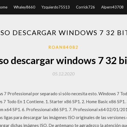
ome
Whaley8660
Yzquierdo75513
Corrick726
Alpern43708
ISO DESCARGAR WINDOWS 7 32 BI
ROAN84082
Iso descargar windows 7 32 bi
05.12.2020
7 Professional por separado si sólo necesita esto. Windows 7 Todo
s 7 Todo En 1 Contiene. 1. Starter x86 SP1. 2. Home Basic x86 SP1.
m x64 SP1. 6. Professional x86 SP1. 7. Professional x64 02/01/
as ligas para descargar las imágenes ISO originales de las versiones
rgar dichas imágnes ISO. De antemano te agradezco la atención que 