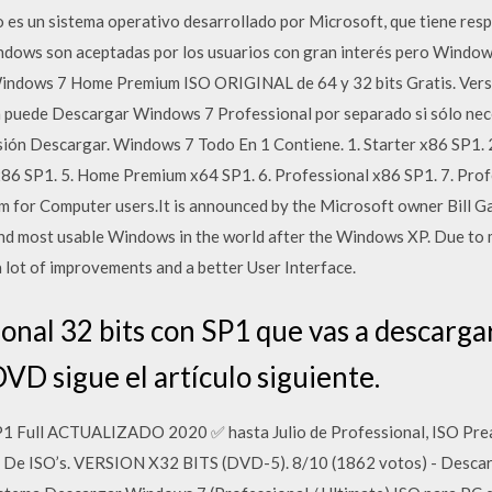
o es un sistema operativo desarrollado por Microsoft, que tiene resp
dows son aceptadas por los usuarios con gran interés pero Windows
indows 7 Home Premium ISO ORIGINAL de 64 y 32 bits Gratis. Versi
én puede Descargar Windows 7 Professional por separado si sólo ne
rsión Descargar. Windows 7 Todo En 1 Contiene. 1. Starter x86 SP1.
86 SP1. 5. Home Premium x64 SP1. 6. Professional x86 SP1. 7. Pro
for Computer users.It is announced by the Microsoft owner Bill Gate
cond most usable Windows in the world after the Windows XP. Due to 
 lot of improvements and a better User Interface.
nal 32 bits con SP1 que vas a descarga
DVD sigue el artículo siguiente.
1 Full ACTUALIZADO 2020 ✅ hasta Julio de Professional, ISO Prea
do De ISO’s. VERSION X32 BITS (DVD-5). 8/10 (1862 votos) - Desca