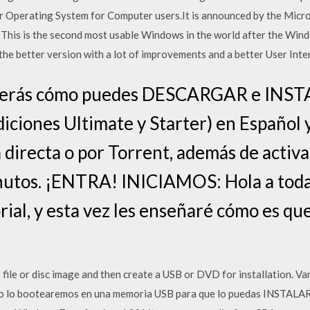
 Operating System for Computer users.It is announced by the Micros
9.. This is the second most usable Windows in the world after the Wi
the better version with a lot of improvements and a better User Inte
nderás cómo puedes DESCARGAR e INSTA
ciones Ultimate y Starter) en Español y
ga directa o por Torrent, además de act
inutos. ¡ENTRA! INICIAMOS: Hola a toda
rial, y esta vez les enseñaré cómo es q
file or disc image and then create a USB or DVD for installation
o lo bootearemos en una memoria USB para que lo puedas INSTALAR