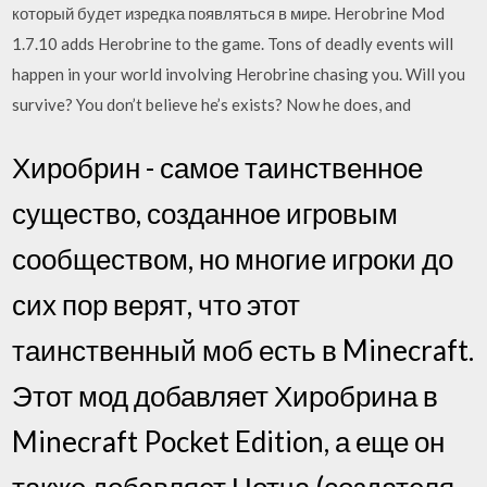
который будет изредка появляться в мире. Herobrine Mod
1.7.10 adds Herobrine to the game. Tons of deadly events will
happen in your world involving Herobrine chasing you. Will you
survive? You don’t believe he’s exists? Now he does, and
Хиробрин - самое таинственное
существо, созданное игровым
сообществом, но многие игроки до
сих пор верят, что этот
таинственный моб есть в Minecraft.
Этот мод добавляет Хиробрина в
Minecraft Pocket Edition, а еще он
также добавляет Нотча (создателя