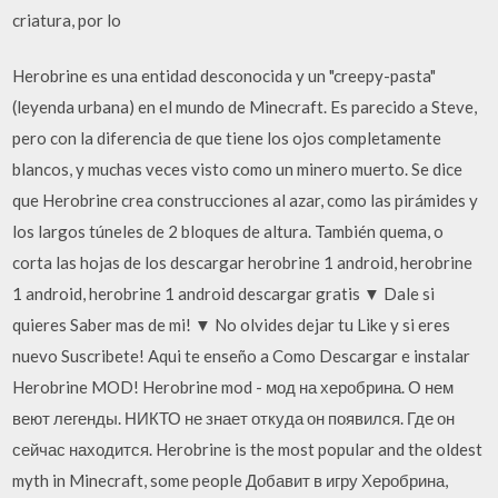
criatura, por lo
Herobrine es una entidad desconocida y un "creepy-pasta"
(leyenda urbana) en el mundo de Minecraft. Es parecido a Steve,
pero con la diferencia de que tiene los ojos completamente
blancos, y muchas veces visto como un minero muerto. Se dice
que Herobrine crea construcciones al azar, como las pirámides y
los largos túneles de 2 bloques de altura. También quema, o
corta las hojas de los descargar herobrine 1 android, herobrine
1 android, herobrine 1 android descargar gratis ▼ Dale si
quieres Saber mas de mi! ▼ No olvides dejar tu Like y si eres
nuevo Suscribete! Aqui te enseño a Como Descargar e instalar
Herobrine MOD! Herobrine mod - мод на херобрина. О нем
веют легенды. НИКТО не знает откуда он появился. Где он
сейчас находится. Herobrine is the most popular and the oldest
myth in Minecraft, some people Добавит в игру Херобрина,