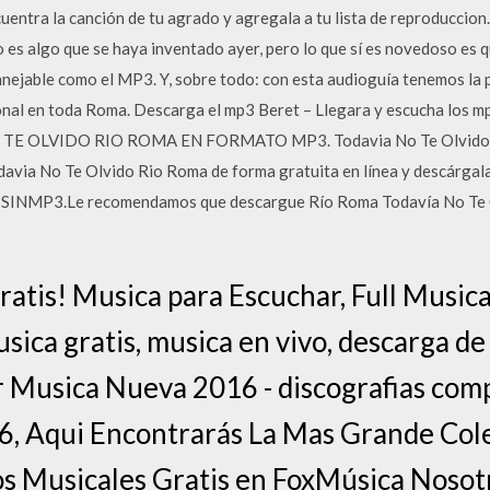
ncuentra la canción de tu agrado y agregala a tu lista de reproduccio
 es algo que se haya inventado ayer, pero lo que sí es novedoso es 
nejable como el MP3. Y, sobre todo: con esta audioguía tenemos la p
al en toda Roma. Descarga el mp3 Beret – Llegara y escucha los mp3
E OLVIDO RIO ROMA EN FORMATO MP3. Todavia No Te Olvido 
davia No Te Olvido Rio Roma de forma gratuita en línea y descárgala
de SINMP3.Le recomendamos que descargue Río Roma Todavía No Te O
is! Musica para Escuchar, Full Musica
sica gratis, musica en vivo, descarga de
 Musica Nueva 2016 - discografias compl
16, Aqui Encontrarás La Mas Grande Col
s Musicales Gratis en FoxMúsica Noso