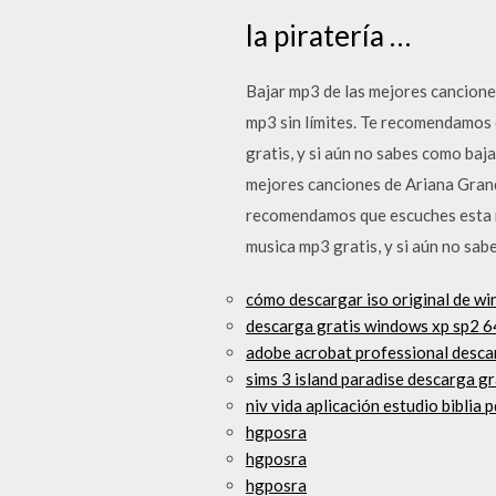
la piratería …
Bajar mp3 de las mejores canciones
mp3 sin límites. Te recomendamos 
gratis, y si aún no sabes como baj
mejores canciones de Ariana Grande
recomendamos que escuches esta m
musica mp3 gratis, y si aún no sab
cómo descargar iso original de w
descarga gratis windows xp sp2 6
adobe acrobat professional descar
sims 3 island paradise descarga gr
niv vida aplicación estudio biblia 
hgposra
hgposra
hgposra