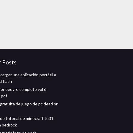
r Posts
argar una aplicación portátil a
d flash
ier oeuvre complete vol 6
 pdf
gratuita de juego de pc dead or
de tutorial de minecraft tu31
a bedrock
 gratis logo de boda