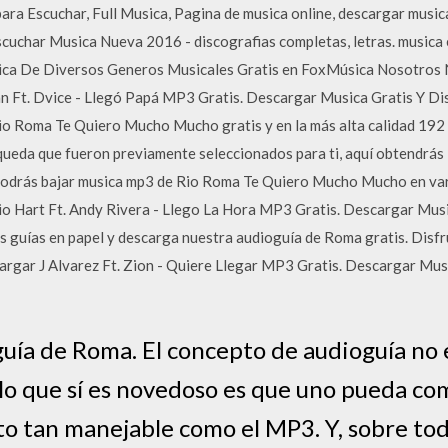
 Escuchar, Full Musica, Pagina de musica online, descargar musica 
scuchar Musica Nueva 2016 - discografias completas, letras. musica
ca De Diversos Generos Musicales Gratis en FoxMúsica Nosotros N
n Ft. Dvice - Llegó Papá MP3 Gratis. Descargar Musica Gratis Y Di
 Roma Te Quiero Mucho Mucho gratis y en la más alta calidad 192 k
queda que fueron previamente seleccionados para ti, aquí obtendrás 
podrás bajar musica mp3 de Rio Roma Te Quiero Mucho Mucho en va
Hart Ft. Andy Rivera - Llego La Hora MP3 Gratis. Descargar Musi
as guías en papel y descarga nuestra audioguía de Roma gratis. Disf
rgar J Alvarez Ft. Zion - Quiere Llegar MP3 Gratis. Descargar Mus
uía de Roma. El concepto de audioguía no 
lo que sí es novedoso es que uno pueda co
o tan manejable como el MP3. Y, sobre tod