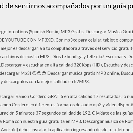
ad de sentirnos acompañados por un guía p
lego Intentions (Spanish Remix) MP3 Gratis. Descargar Musica Grat
 YOUTUBE CON MP3XD. Con mp3xd para celular, tablet o computa
mejor es descargarla a tu computadora a través del servicio gratuit
 archivos de música MP3. Dios te bendiga y feliz día.! Escuchar y De
escargar y escuchar en alta calidad 320Kbps (HD), Escucha y desca
 descargar Mp3! 😉😍😎 Descargar musica gratis MP3 online, Busque
s y descárgalos con la mejor calidad en h2MP3.
scargar Ramon Cordero GRATIS en alta calidad 17 resultados, lo nu
Ramon Cordero en diferentes formatos de audio mp3 y video dispo
ación 5 minutos 37 segundos calidad de 192. Olvídate de las guías
ta Roma con nuestra guía gratuita en MP3. Descargar música de Ro
Android) debes instalar la aplicación ingresando desde tu telefono 