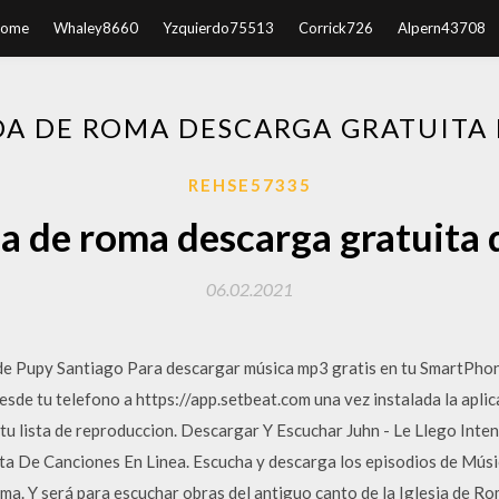
ome
Whaley8660
Yzquierdo75513
Corrick726
Alpern43708
A DE ROMA DESCARGA GRATUITA 
REHSE57335
a de roma descarga gratuita
06.02.2021
e Pupy Santiago Para descargar música mp3 gratis en tu SmartPhon
desde tu telefono a https://app.setbeat.com una vez instalada la aplic
 tu lista de reproduccion. Descargar Y Escuchar Juhn - Le Llego Inte
a De Canciones En Linea. Escucha y descarga los episodios de Músi
oma. Y será para escuchar obras del antiguo canto de la Iglesia de Ro