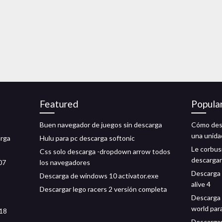
Featured
Popula
Buen navegador de juegos sin descarga
Cómo desc
una unida
arga
Hulu para pc descarga softonic
Le corbus
Css solo descarga -dropdown arrow todos
descargar
07
los navegadores
Descarga 
Descarga de windows 10 activator.exe
alive 4
Descargar lego racers 2 versión completa
Descarga 
world par
018
Descargar