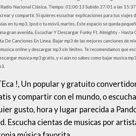
 Radio Nacional Clásica. Tiempo: 01:00:13 Subido 27/01 a las 15:
crear y compartir. Si quieres escuchar explicaciones para tus viajes 
ías en tu mp3, Ipod o tu móvil. martes, Este espacio se queda peque
 una gran avenida, Escuchar Y Descargar Funky Ft. Almighty - Hasta
a De Canciones En Linea. Bajar mp3 de las mejores canciones de mix
 musica online y descargar mp3 sin límites. Te recomendamos que esc
scargar musica mp3 gratis, y si aún no sabes como bajar musica mp3 
p3.
ca ️!, Un popular y gratuito convertid
tis y compartir con el mundo, o escucha
uier gusto, hora y lugar parecida a Pan
d. Escucha cientas de musicas por artis
ropia música favorita