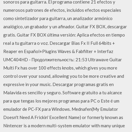
sonoros para guitarra. El programa contiene 21 efectos y
numerosos patrones de efectos, incluidos efectos especiales
como sintetizador para guitarra, un analizador armónico
analógico, un grabador y un afinador. Guitar FX BOX, descargar
gratis. Guitar FX BOX última versión: Aplica efectos en tiempo
real a tu guitarra o voz. Descargar Bias Fx II Full 64bits +
Reaper en Español+Plugins Waves & Fabfilter + Interfaz
UMC404HD - Продолжительность: 21:53 Ultrawave Guitar
Multi Fx has over 100 effects knobs, which gives you more
control over your sound, allowing you to be more creative and
expressive in your music. Descargar programas gratis en
Malavida es sencillo y seguro. Software gratuito a tu alcance
para que tengas los mejores programas para PC o Este é um
emulador de PC-FX para Windows. Mednafen(My Emulator
Doesn't Need A Frickin' Excellent Name) or formerly known as
Nintencer is a modern multi-system emulator with many unique