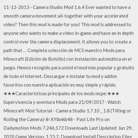
11-12-2013 - Camera Studio Mod 1.6.4 Ever wanted to have a
smooth camera movement all-together with your accelerated
video? Then this mod is made for you! This mod is addressed to
anyone who wants to make a video in-game and have an in depth
control over the camera displacement. It allows you to create a
path that … Completa colección de MCS maestro Mods para
Minecraft (Edición de Bolsillo) con instalación automática en el
juego. Hemos recogido para usted el mod más popular y gratuito
de todo el Internet. Descargar e instalar tu mod y addon
favoritos con nuestra aplicación es muy simple y rápido.
★★★Características principales de los mods mcpe:★★★
Supervivencia y aventura Mods para 21/09/2017 · Watch
Minecraft Mod Tutorial - Camera Studio 1.7.10 _ 1.8 (Tilting or
Rolling the Camera)-8-XYibnkb48 - Past Life Pro on
Dailymotion Mods 7,246,172 Downloads Last Updated: Jun 29,
2020 Game Version: 1.15.2. Download Install Description Files