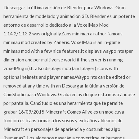
Descargar la última versión de Blender para Windows. Gran
herramienta de modelado y animación 3D. Blender es un potente
entorno de desarrollo dedicado a la VoxelMap Mod
1.14.2/1.13.2 was originallyZans minimap a rather famous
minimap mod created by Zaneris. VoxelMap is an in-game
minimap mod with a few nice features.It displays waypoints (per
dimension and per multiverse world if the server is running
voxelPlugin).It also displays mob (and player) icons with
optional helmets and player names.Waypoints can be edited or
removed at any time with an Descargar la última versión de
CamStudio para Windows. Graba en avi lo que está mostrándose
por pantalla. CamStudio es una herarmienta que te permite
grabar 16/09/2015 Minecraft Comes Alive es un mod cuya
función es transformar a los sosos y extraños aldeanos de
Minecraft en personajes de apariencia y costumbres algo
“humanas”.. Los aldeanos pasarán a convertirse en humanos