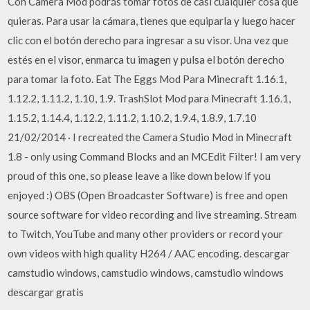
Con Camera Mod podrás tomar fotos de casi cualquier cosa que
quieras. Para usar la cámara, tienes que equiparla y luego hacer
clic con el botón derecho para ingresar a su visor. Una vez que
estés en el visor, enmarca tu imagen y pulsa el botón derecho
para tomar la foto. Eat The Eggs Mod Para Minecraft 1.16.1,
1.12.2, 1.11.2, 1.10, 1.9. TrashSlot Mod para Minecraft 1.16.1,
1.15.2, 1.14.4, 1.12.2, 1.11.2, 1.10.2, 1.9.4, 1.8.9, 1.7.10
21/02/2014 · I recreated the Camera Studio Mod in Minecraft
1.8 - only using Command Blocks and an MCEdit Filter! I am very
proud of this one, so please leave a like down below if you
enjoyed :) OBS (Open Broadcaster Software) is free and open
source software for video recording and live streaming. Stream
to Twitch, YouTube and many other providers or record your
own videos with high quality H264 / AAC encoding. descargar
camstudio windows, camstudio windows, camstudio windows
descargar gratis