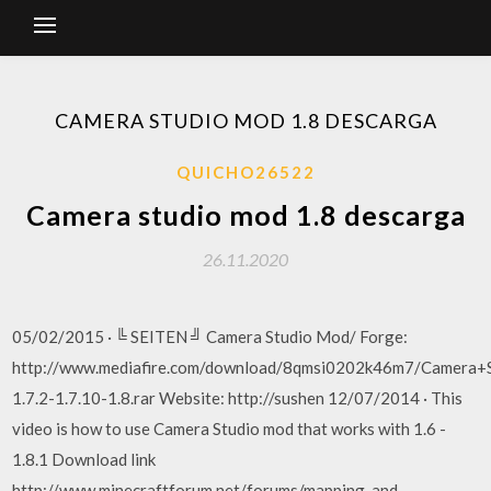
CAMERA STUDIO MOD 1.8 DESCARGA
QUICHO26522
Camera studio mod 1.8 descarga
26.11.2020
05/02/2015 · ╚ SEITEN ╝ Camera Studio Mod/ Forge:
http://www.mediafire.com/download/8qmsi0202k46m7/Camera+
1.7.2-1.7.10-1.8.rar Website: http://sushen 12/07/2014 · This
video is how to use Camera Studio mod that works with 1.6 -
1.8.1 Download link
http://www.minecraftforum.net/forums/mapping-and-