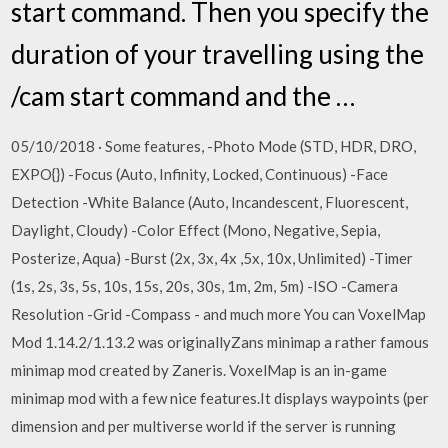
start command. Then you specify the
duration of your travelling using the
/cam start command and the …
05/10/2018 · Some features, -Photo Mode (STD, HDR, DRO,
EXPO{}) -Focus (Auto, Infinity, Locked, Continuous) -Face
Detection -White Balance (Auto, Incandescent, Fluorescent,
Daylight, Cloudy) -Color Effect (Mono, Negative, Sepia,
Posterize, Aqua) -Burst (2x, 3x, 4x ,5x, 10x, Unlimited) -Timer
(1s, 2s, 3s, 5s, 10s, 15s, 20s, 30s, 1m, 2m, 5m) -ISO -Camera
Resolution -Grid -Compass - and much more You can VoxelMap
Mod 1.14.2/1.13.2 was originallyZans minimap a rather famous
minimap mod created by Zaneris. VoxelMap is an in-game
minimap mod with a few nice features.It displays waypoints (per
dimension and per multiverse world if the server is running