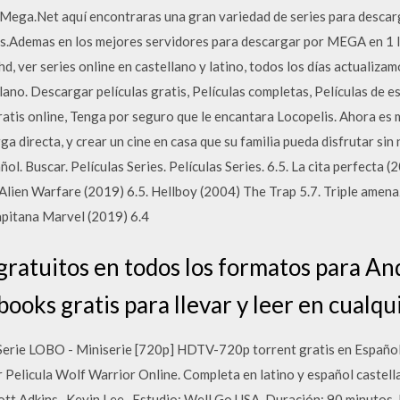
eMega.Net aquí encontraras una gran variedad de series para descarg
as.Ademas en los mejores servidores para descargar por MEGA en 1 l
hd, ver series online en castellano y latino, todos los días actualiza
no. Descargar películas gratis, Películas completas, Películas de es
gratis online, Tenga por seguro que le encantara Locopelis. Ahora es 
ga directa, y crear un cine en casa que su familia pueda disfrutar si
ol. Buscar. Películas Series. Películas Series. 6.5. La cita perfecta (2
Alien Warfare (2019) 6.5. Hellboy (2004) The Trap 5.7. Triple amena
Capitana Marvel (2019) 6.4
 gratuitos en todos los formatos para An
ooks gratis para llevar y leer en cualqui
 Serie LOBO - Miniserie [720p] HDTV-720p torrent gratis en Español
r Pelicula Wolf Warrior Online. Completa en latino y español castel
cott Adkins , Kevin Lee . Estudio: Well Go USA. Duración: 90 minutos