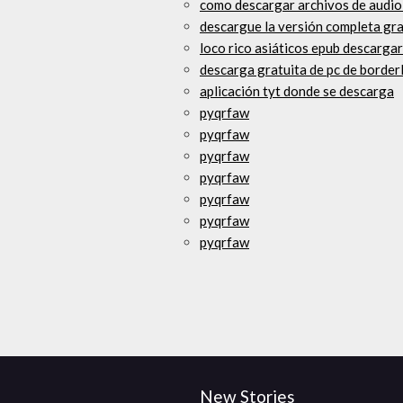
como descargar archivos de audi
descargue la versión completa gra
loco rico asiáticos epub descargar
descarga gratuita de pc de border
aplicación tyt donde se descarga
pyqrfaw
pyqrfaw
pyqrfaw
pyqrfaw
pyqrfaw
pyqrfaw
pyqrfaw
New Stories