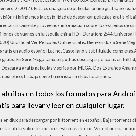
errero 2 (2017). Esta es una guía de películas online gratis, no real
isión ni brindamos la posibilidad de descargar películas gratis ni baj
irecta, únicamente proveemos información sobre los estrenos de ci
llones de yuanes en la taquila china HD - Duration: 2:44. Universal 
20) Unofficial Ver Películas Online Gratis. Bienvenidos a SerieMeg
 gratis en audio español Latino, Castellano y subtitulado completas
gratis. En SerieMega también podrás descargar películas en full hd, 
os Descarga gratis películas y series por MEGA. Dos Extraños Aman
e neurótico, trabaja como humorista en clubs nocturnos.
ratuitos en todos los formatos para Androi
s para llevar y leer en cualquier lugar.
s en divx para descargar por bittorrent en español. Bajar torrents di
 estar al día sobre los mejores estrenos de cine. Ver online una pelícu