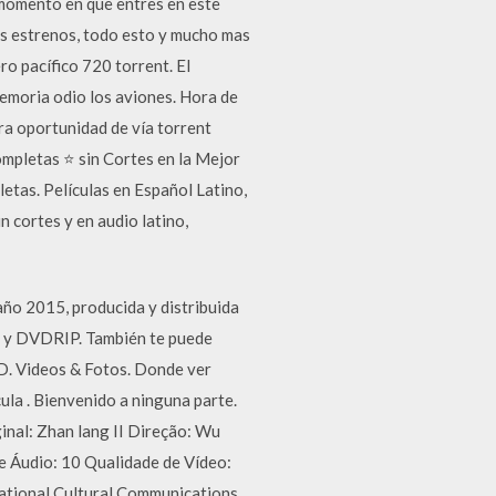
l momento en que entres en este
os estrenos, todo esto y mucho mas
ro pacífico 720 torrent. El
memoria odio los aviones. Hora de
ra oportunidad de vía torrent
Completas ⭐ sin Cortes en la Mejor
etas. Películas en Español Latino,
n cortes y en audio latino,
año 2015, producida y distribuida
0p y DVDRIP. También te puede
HD. Videos & Fotos. Donde ver
ula . Bienvenido a ninguna parte.
ginal: Zhan lang II Direção: Wu
 Áudio: 10 Qualidade de Vídeo:
national Cultural Communications