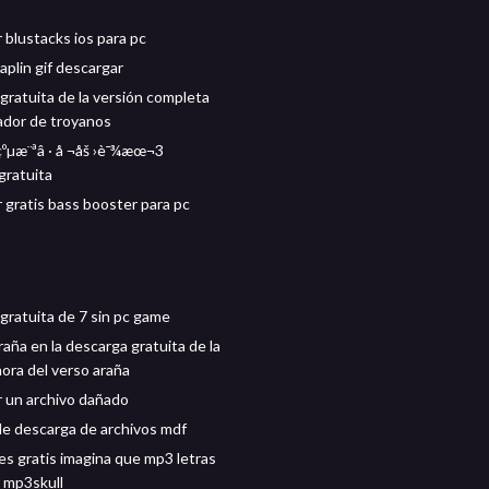
 blustacks ios para pc
aplin gif descargar
gratuita de la versión completa
nador de troyanos
ºµæ¨ªâ · å ¬åš ›è¯¾æœ¬3
gratuita
 gratis bass booster para pc
gratuita de 7 sin pc game
aña en la descarga gratuita de la
ora del verso araña
 un archivo dañado
e descarga de archivos mdf
es gratis imagina que mp3 letras
 mp3skull