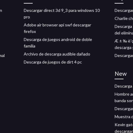
en
Descargar direct 3d 9_3 para windows 10
Descargar
pro
Charlie ch
Adobe air browser api swf descargar
Descarga 
firefox
del elimi
Descarga de juegos android de doble
Æ ± ‰ è¯ç
familia
descarga 
Archivo de descarga audible dañado
mal
Descargar
Descarga de juegos de dirt 4 pc
New
Descarga 
Hombre ar
banda son
Descargar
Muestra d
Kevin gat
descargar