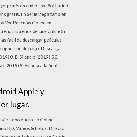
ar gratis en audio español Latino,
ink gratis. En SerieMega también
mos Ver Peliculas Online en
treno. Estrenos de cine online Si
más facil de descargar peliculas
n ningun tipo de pago. Descargar
019) 0. El Silencio (2019) 5.8.
za (2019) 8. Emboscada final
droid Apple y
er lugar.
 Ver Lobo guerrero Online.
lano HD. Videos & Fotos. Director:
. Donde ver Lobo guerrero Gratis.