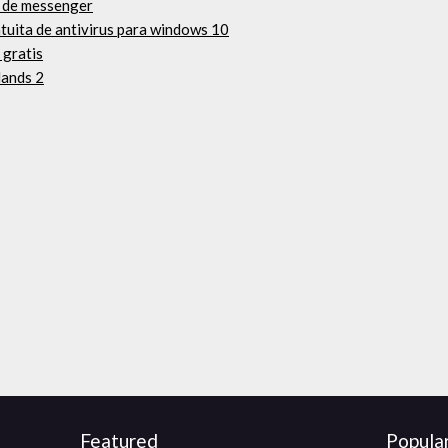
o de messenger
tuita de antivirus para windows 10
 gratis
lands 2
Featured
Popula