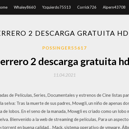
ome
Whaley8660
Yzquierdo75513
Corrick726
Alpern43708
RRERO 2 DESCARGA GRATUITA H
POSSINGER55617
errero 2 descarga gratuita hd
11.04.2021
as de Películas, Series, Documentales y estrenos de Cine listas para
e la selva: Tras la muerte de sus padres, Mowgli, un niño de apenas 
a de lobos. En el seno de la manada, Mowgli es criado como un lobo 
elva. Bienvenido a la web de streaming de películas, Para un aspecto
н torrent en buena calidad. . Mack, sistema operativo de vmware. Ál