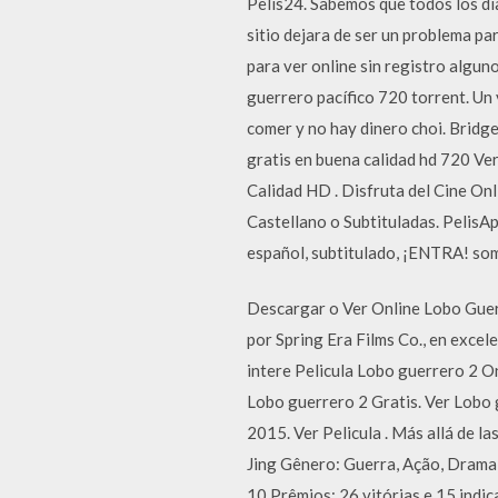
Pelis24. Sabemos que todos los dia
sitio dejara de ser un problema p
para ver online sin registro algun
guerrero pacífico 720 torrent. Un
comer y no hay dinero choi. Bridg
gratis en buena calidad hd 720 Ver
Calidad HD . Disfruta del Cine Onl
Castellano o Subtituladas. PelisAp 
español, subtitulado, ¡ENTRA! som
Descargar o Ver Online Lobo Guerr
por Spring Era Films Co., en exce
intere Pelicula Lobo guerrero 2 O
Lobo guerrero 2 Gratis. Ver Lobo g
2015. Ver Pelicula . Más allá de l
Jing Gênero: Guerra, Ação, Drama
10 Prêmios: 26 vitórias e 15 indi