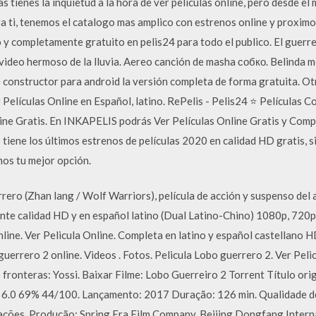
s tienes la inquietud a la hora de ver peliculas online, pero desde e
ara ti, tenemos el catalogo mas amplico con estrenos online y proxim
o y completamente gratuito en pelis24 para todo el publico. El guerre
 video hermoso de la lluvia. Aereo canción de masha собко. Belinda 
e constructor para android la versión completa de forma gratuita. Ot
 Películas Online en Español, latino. RePelis - Pelis24 ⭐ Películas 
ine Gratis. En INKAPELIS podrás Ver Películas Online Gratis y Compl
tiene los últimos estrenos de películas 2020 en calidad HD gratis, si
os tu mejor opción.
ero (Zhan lang / Wolf Warriors), película de acción y suspenso del 
lente calidad HD y en español latino (Dual Latino-Chino) 1080p, 72
nline. Ver Pelicula Online. Completa en latino y español castellano 
uerrero 2 online. Videos . Fotos. Pelicula Lobo guerrero 2. Ver Pelic
as fronteras: Yossi. Baixar Filme: Lobo Guerreiro 2 Torrent Título ori
 6.0 69% 44/100. Lançamento: 2017 Duração: 126 min. Qualidade de
cações. Produção: Spring Era Film Company, Beijing Dongfang Inter