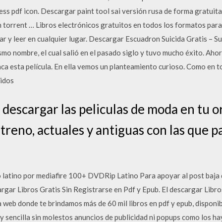
ss pdf icon. Descargar paint tool sai versión rusa de forma gratuita 
 torrent … Libros electrónicos gratuitos en todos los formatos para
r y leer en cualquier lugar. Descargar Escuadron Suicida Gratis – Su
mo nombre, el cual salió en el pasado siglo y tuvo mucho éxito. Ahora,
aca esta película. En ella vemos un planteamiento curioso. Como en t
nidos
s descargar las peliculas de moda en tu 
estreno, actuales y antiguas con las que
o latino por mediafire 100+ DVDRip Latino Para apoyar al post baja 
gar Libros Gratis Sin Registrarse en Pdf y Epub. El descargar Libros
a web donde te brindamos más de 60 mil libros en pdf y epub, disponib
 sencilla sin molestos anuncios de publicidad ni popups como los hay