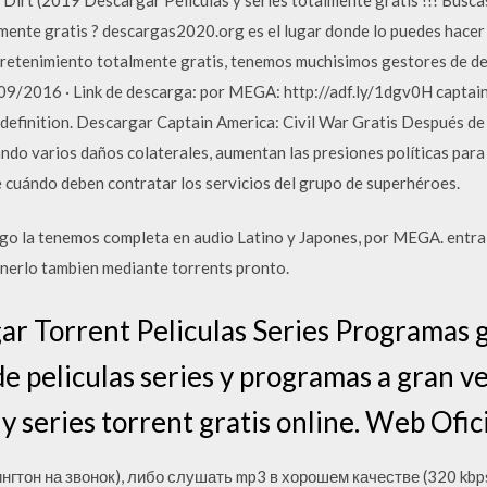
lmente gratis ? descargas2020.org es el lugar donde lo puedes hace
tretenimiento totalmente gratis, tenemos muchisimos gestores de de
09/2016 · Link de descarga: por MEGA: http://adf.ly/1dgv0H captain 
gh definition. Descargar Captain America: Civil War Gratis Después de
ndo varios daños colaterales, aumentan las presiones políticas para 
 cuándo deben contratar los servicios del grupo de superhéroes.
igo la tenemos completa en audio Latino y Japones, por MEGA. entr
nerlo tambien mediante torrents pronto.
ar Torrent Peliculas Series Programas g
 peliculas series y programas a gran ve
y series torrent gratis online. Web Ofic
ингтон на звонок), либо слушать mp3 в хорошем качестве (320 kbp