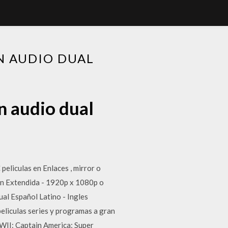
N AUDIO DUAL
n audio dual
eliculas en Enlaces , mirror o
sion Extendida - 1920p x 1080p o
ual Español Latino - Ingles
eliculas series y programas a gran
 WII: Captain America: Super