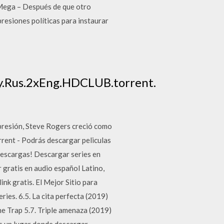
Mega – Después de que otro
resiones políticas para instaurar
ay.Rus.2xEng.HDCLUB.torrent.
presión, Steve Rogers creció como
rrent - Podrás descargar peliculas
 descargas! Descargar series en
 gratis en audio español Latino,
nk gratis. El Mejor Sitio para
ries. 6.5. La cita perfecta (2019)
he Trap 5.7. Triple amenaza (2019)
as un lugar donde descargar