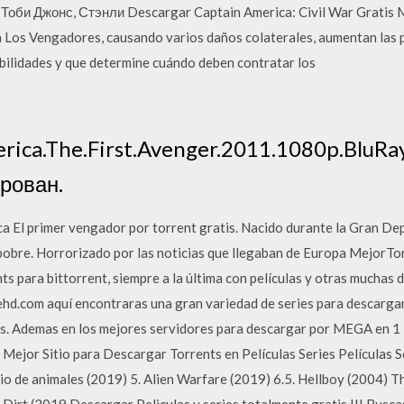
Тоби Джонс, Стэнли Descargar Captain America: Civil War Gratis 
 a Los Vengadores, causando varios daños colaterales, aumentan las p
bilidades y que determine cuándo deben contratar los
erica.The.First.Avenger.2011.1080p.BluR
рован.
a El primer vengador por torrent gratis. Nacido durante la Gran De
 pobre. Horrorizado por las noticias que llegaban de Europa MejorTo
nts para bittorrent, siempre a la última con películas y otras muchas
ehd.com aquí encontraras una gran variedad de series para descargar
s. Ademas en los mejores servidores para descargar por MEGA en 1 li
Mejor Sitio para Descargar Torrents en Películas Series Películas Se
rio de animales (2019) 5. Alien Warfare (2019) 6.5. Hellboy (2004) T
 Dirt (2019 Descargar Peliculas y series totalmente gratis !!! Busc