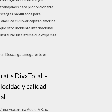
r trabajamos para proporcionarte
scargas habilitados para
america civil war capitán américa
 que otro incidente internacional
instaurar un sistema que exija más
a en Descargalamega, este es
ratis DivxTotaL -
locidad y calidad.
ial
s) вы можете на Audio-VK.ru.