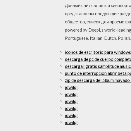
Данный сайт является кинопортал
представлены следующие разделы
общество, список для просмотра Us
powered by DeepL’s world-leading 
Portuguese, Italian, Dutch, Polish
iconos de escritorio para windows
descarga de pc de cuerpo complet
descargar gratis samplitude music
punto de interrupción abrir beta 
zip de descarga del álbum mavado
jdwilql
jdwilql
jdwilql
jdwilql
jdwilql
jdwilql