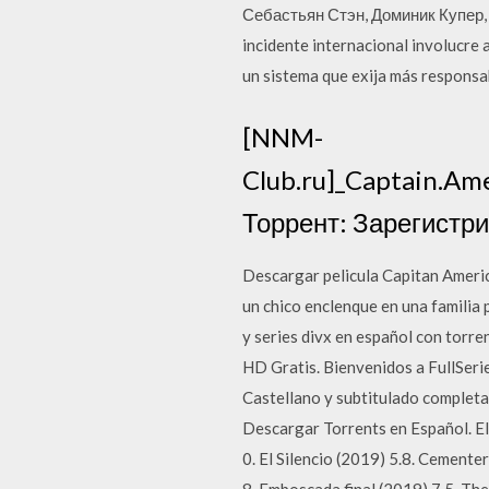
Себастьян Стэн, Доминик Купер, 
incidente internacional involucre
un sistema que exija más responsa
[NNM-
Club.ru]_Captain.Am
Торрент: Зарегистри
Descargar pelicula Capitan Americ
un chico enclenque en una familia
y series divx en español con torre
HD Gratis. Bienvenidos a FullSeri
Castellano y subtitulado completa
Descargar Torrents en Español. El 
0. El Silencio (2019) 5.8. Cemente
8. Emboscada final (2019) 7.5. The