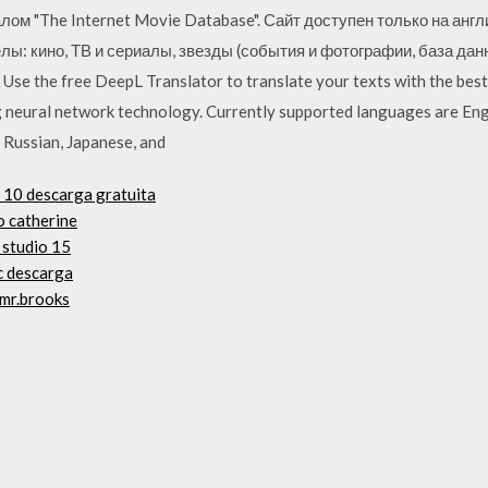
ом "The Internet Movie Database". Сайт доступен только на англ
: кино, ТВ и сериалы, звезды (события и фотографии, база данн
e the free DeepL Translator to translate your texts with the best 
neural network technology. Currently supported languages are Engl
, Russian, Japanese, and
 10 descarga gratuita
o catherine
 studio 15
pc descarga
 mr.brooks