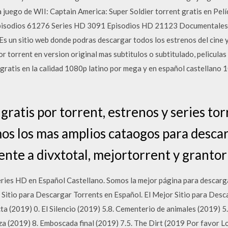
a juego de WII: Captain America: Super Soldier torrent gratis en Pe
Episodios 61276 Series HD 3091 Episodios HD 21123 Documentale
un sitio web donde podras descargar todos los estrenos del cine y t
r torrent en version original mas subtitulos o subtitulado, peliculas
gratis en la calidad 1080p latino por mega y en español castellano 10
gratis por torrent, estrenos y series to
os los mas amplios cataogos para descar
te a divxtotal, mejortorrent y grantor
eries HD en Español Castellano. Somos la mejor página para descarga
Sitio para Descargar Torrents en Español. El Mejor Sitio para Desca
ecta (2019) 0. El Silencio (2019) 5.8. Cementerio de animales (2019) 
za (2019) 8. Emboscada final (2019) 7.5. The Dirt (2019 Por favor Lo