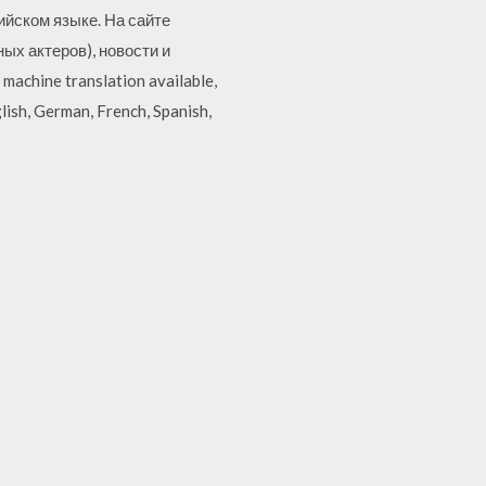
ийском языке. На сайте
ых актеров), новости и
machine translation available,
ish, German, French, Spanish,