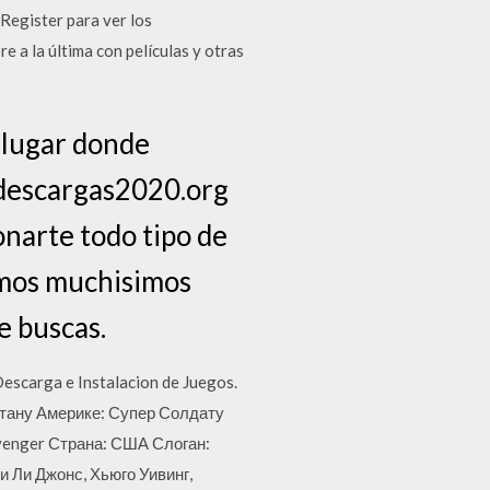
 Register para ver los
e a la última con películas y otras
n lugar donde
 descargas2020.org
onarte todo tipo de
emos muchisimos
e buscas.
escarga e Instalacion de Juegos.
питану Америке: Супер Солдату
Avenger Страна: США Слоган:
и Ли Джонс, Хьюго Уивинг,