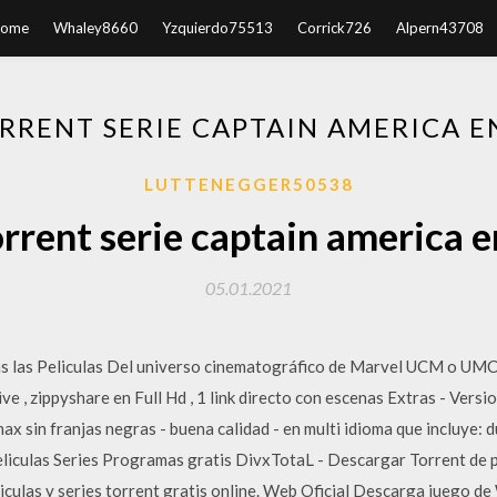
ome
Whaley8660
Yzquierdo75513
Corrick726
Alpern43708
RRENT SERIE CAPTAIN AMERICA E
LUTTENEGGER50538
rrent serie captain america e
05.01.2021
 las Peliculas Del universo cinematográfico de Marvel UCM o UMC p
ve , zippyshare en Full Hd , 1 link directo con escenas Extras - Ver
x sin franjas negras - buena calidad - en multi idioma que incluye: d
iculas Series Programas gratis DivxTotaL - Descargar Torrent de p
iculas y series torrent gratis online. Web Oficial Descarga juego de