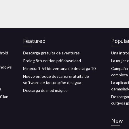
Featured
Popula
droid
Descarga gratuita de aventuras
Una introd
Prolog 8th edition pdf download
La mujer 
windows
Minecraft 64 bit ventana de descarga 10
Campaña c
completa
Nuevo enfoque descarga gratuita de
software de facturación de agua
La aplica
s
demasiad
Descarga de mod mágico
0 lan
Descargar
cultivos j
New