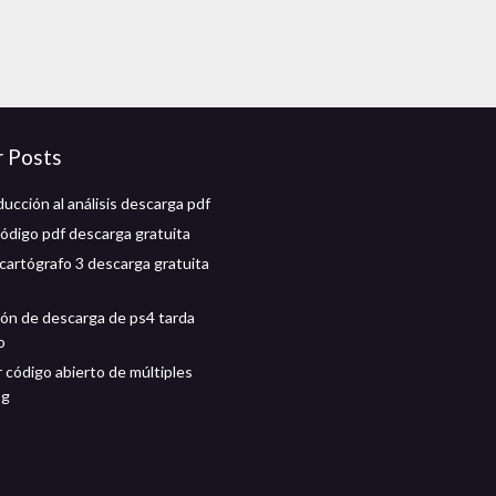
r Posts
ucción al análisis descarga pdf
código pdf descarga gratuita
artógrafo 3 descarga gratuita
ción de descarga de ps4 tarda
o
 código abierto de múltiples
pg