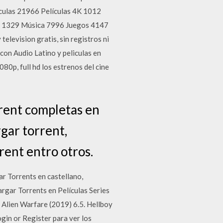
lículas 21966 Películas 4K 1012
s 1329 Música 7996 Juegos 4147
elevision gratis, sin registros ni
 con Audio Latino y peliculas en
80p, full hd los estrenos del cine
rrent completas en
gar torrent,
rent entro otros.
r Torrents en castellano,
rgar Torrents en Películas Series
5. Alien Warfare (2019) 6.5. Hellboy
gin or Register para ver los