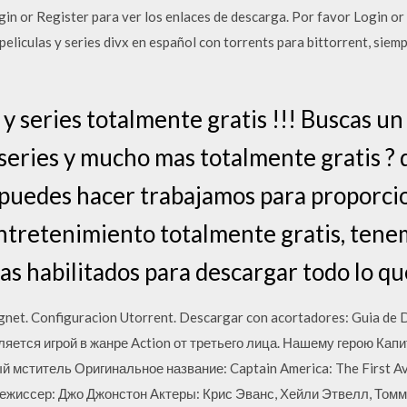
in or Register para ver los enlaces de descarga. Por favor Login or
liculas y series divx en español con torrents para bittorrent, siempr
y series totalmente gratis !!! Buscas u
,series y mucho mas totalmente gratis ?
o puedes hacer trabajamos para proporci
entretenimiento totalmente gratis, ten
as habilitados para descargar todo lo qu
net. Configuracion Utorrent. Descargar con acortadores: Guia de D
является игрой в жанре Action от третьего лица. Нашему герою Ка
й мститель Оригинальное название: Captain America: The First 
Режиссер: Джо Джонстон Актеры: Крис Эванс, Хейли Этвелл, Томм