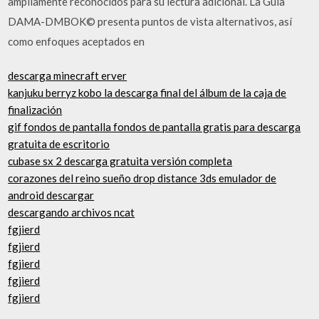
ampliamente reconocidos para su lectura adicional. La Guía
DAMA-DMBOK© presenta puntos de vista alternativos, así
como enfoques aceptados en
descarga minecraft erver
kanjuku berryz kobo la descarga final del álbum de la caja de
finalización
gif fondos de pantalla fondos de pantalla gratis para descarga
gratuita de escritorio
cubase sx 2 descarga gratuita versión completa
corazones del reino sueño drop distance 3ds emulador de
android descargar
descargando archivos ncat
fgjierd
fgjierd
fgjierd
fgjierd
fgjierd