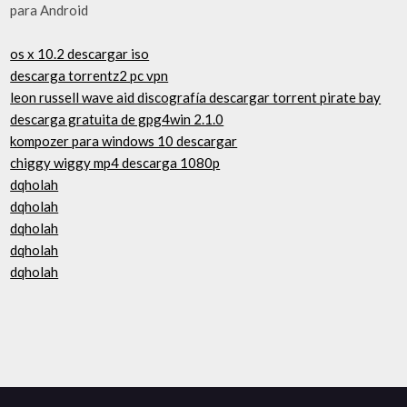
para Android
os x 10.2 descargar iso
descarga torrentz2 pc vpn
leon russell wave aid discografía descargar torrent pirate bay
descarga gratuita de gpg4win 2.1.0
kompozer para windows 10 descargar
chiggy wiggy mp4 descarga 1080p
dqholah
dqholah
dqholah
dqholah
dqholah