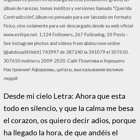
álbum de rarezas, temas inéditos y versiones llamado "Querida
Contradicción", álbum no pensado para ser lanzado en formato
físico, sino solamente para ser descargado desde su web oficial
www.estirpe.net. 1,124 Followers, 267 Following, 10 Posts -
See Instagram photos and videos from abdou now online
(@abdoualittlebit) 743997 de 387240 la 341079 el 307650 .
307650 mobiw.ru 2009-2020. Сайт Позитива и Хорошего
Настроения! Афоризмы, цитаты, высказывания великих
людей
Desde mi cielo Letra: Ahora que esta
todo en silencio, y que la calma me besa
el corazon, os quiero decir adios, porque
ha llegado la hora, de que andéis el