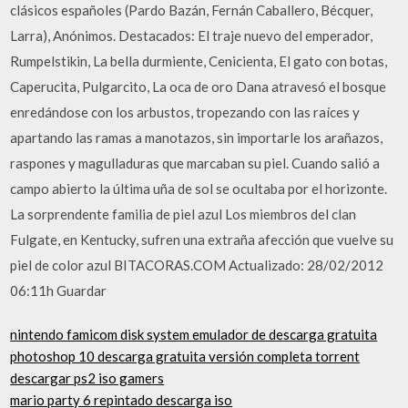
clásicos españoles (Pardo Bazán, Fernán Caballero, Bécquer,
Larra), Anónimos. Destacados: El traje nuevo del emperador,
Rumpelstikin, La bella durmiente, Cenicienta, El gato con botas,
Caperucita, Pulgarcito, La oca de oro Dana atravesó el bosque
enredándose con los arbustos, tropezando con las raíces y
apartando las ramas a manotazos, sin importarle los arañazos,
raspones y magulladuras que marcaban su piel. Cuando salió a
campo abierto la última uña de sol se ocultaba por el horizonte.
La sorprendente familia de piel azul Los miembros del clan
Fulgate, en Kentucky, sufren una extraña afección que vuelve su
piel de color azul BITACORAS.COM Actualizado: 28/02/2012
06:11h Guardar
nintendo famicom disk system emulador de descarga gratuita
photoshop 10 descarga gratuita versión completa torrent
descargar ps2 iso gamers
mario party 6 repintado descarga iso