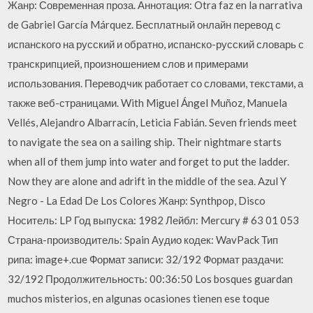
Жанр: Современная проза. Аннотация: Otra faz en la narrativa
de Gabriel García Márquez. Бесплатный онлайн перевод с
испанского на русский и обратно, испанско-русский словарь с
транскрипцией, произношением слов и примерами
использования. Переводчик работает со словами, текстами, а
также веб-страницами. With Miguel Ángel Muñoz, Manuela
Vellés, Alejandro Albarracín, Leticia Fabián. Seven friends meet
to navigate the sea on a sailing ship. Their nightmare starts
when all of them jump into water and forget to put the ladder.
Now they are alone and adrift in the middle of the sea. Azul Y
Negro - La Edad De Los Colores Жанр: Synthpop, Disco
Носитель: LP Год выпуска: 1982 Лейбл: Mercury # 63 01 053
Страна-производитель: Spain Аудио кодек: WavPack Тип
рипа: image+.cue Формат записи: 32/192 Формат раздачи:
32/192 Продолжительность: 00:36:50 Los bosques guardan
muchos misterios, en algunas ocasiones tienen ese toque