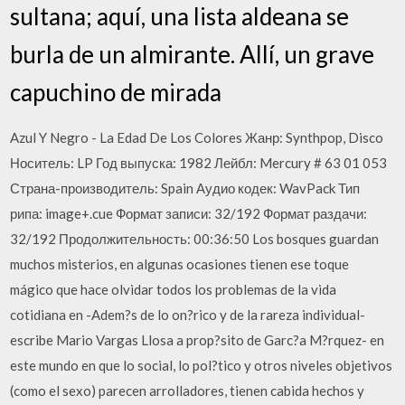
sultana; aquí, una lista aldeana se
burla de un almirante. Allí, un grave
capuchino de mirada
Azul Y Negro - La Edad De Los Colores Жанр: Synthpop, Disco
Носитель: LP Год выпуска: 1982 Лейбл: Mercury # 63 01 053
Страна-производитель: Spain Аудио кодек: WavPack Тип
рипа: image+.cue Формат записи: 32/192 Формат раздачи:
32/192 Продолжительность: 00:36:50 Los bosques guardan
muchos misterios, en algunas ocasiones tienen ese toque
mágico que hace olvidar todos los problemas de la vida
cotidiana en -Adem?s de lo on?rico y de la rareza individual-
escribe Mario Vargas Llosa a prop?sito de Garc?a M?rquez- en
este mundo en que lo social, lo pol?tico y otros niveles objetivos
(como el sexo) parecen arrolladores, tienen cabida hechos y