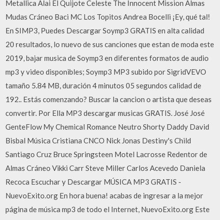
Metallica Alai El Quijote Celeste The Innocent Mission Almas
Mudas Cráneo Baci MC Los Topitos Andrea Bocelli ¡Ey, qué tal!
En SIMP3, Puedes Descargar Soymp3 GRATIS en alta calidad
20 resultados, lo nuevo de sus canciones que estan de moda este
2019, bajar musica de Soymp3 en diferentes formatos de audio
mp3 y video disponibles; Soymp3 MP3 subido por SigridVEVO
tamaño 5.84 MB, duración 4 minutos 05 segundos calidad de
192.. Estás comenzando? Buscar la cancion o artista que deseas
convertir. Por Ella MP3 descargar musicas GRATIS. José José
GenteFlow My Chemical Romance Neutro Shorty Daddy David
Bisbal Música Cristiana CNCO Nick Jonas Destiny's Child
Santiago Cruz Bruce Springsteen Motel Lacrosse Redentor de
Almas Cráneo Vikki Carr Steve Miller Carlos Acevedo Daniela
Recoca Escuchar y Descargar MÚSICA MP3 GRATIS -
NuevoExito.org En hora buena! acabas de ingresar a la mejor
página de música mp3 de todo el Internet, NuevoExito.org Este