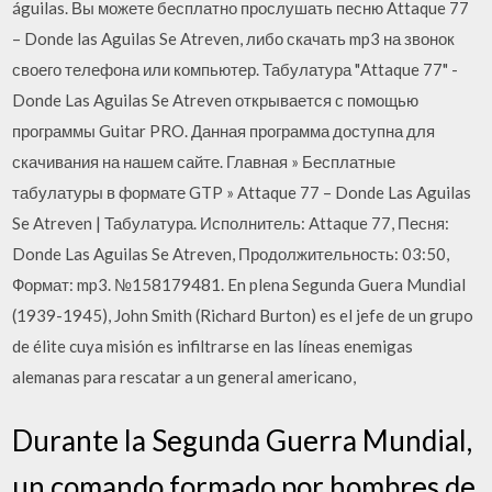
águilas. Вы можете бесплатно прослушать песню Attaque 77
– Donde las Aguilas Se Atreven, либо скачать mp3 на звонок
своего телефона или компьютер. Табулатура "Attaque 77" -
Donde Las Aguilas Se Atreven открывается с помощью
программы Guitar PRO. Данная программа доступна для
скачивания на нашем сайте. Главная » Бесплатные
табулатуры в формате GTP » Attaque 77 – Donde Las Aguilas
Se Atreven | Табулатура. Исполнитель: Attaque 77, Песня:
Donde Las Aguilas Se Atreven, Продолжительность: 03:50,
Формат: mp3. №158179481. En plena Segunda Guera Mundial
(1939-1945), John Smith (Richard Burton) es el jefe de un grupo
de élite cuya misión es infiltrarse en las líneas enemigas
alemanas para rescatar a un general americano,
Durante la Segunda Guerra Mundial,
un comando formado por hombres de