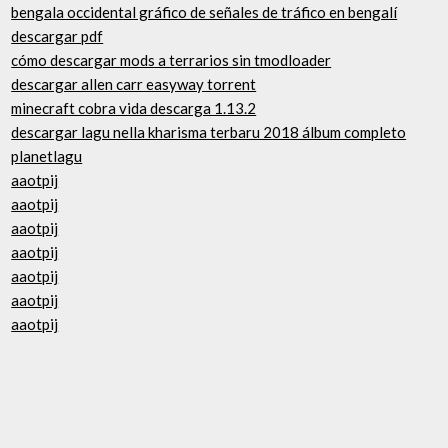
bengala occidental gráfico de señales de tráfico en bengalí
descargar pdf
cómo descargar mods a terrarios sin tmodloader
descargar allen carr easyway torrent
minecraft cobra vida descarga 1.13.2
descargar lagu nella kharisma terbaru 2018 álbum completo
planetlagu
aaotpij
aaotpij
aaotpij
aaotpij
aaotpij
aaotpij
aaotpij