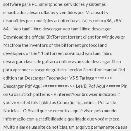
software para PC, smartphone, servidores y sistemas
empotrados, desarrollados y vendidos por Microsoft y
disponibles para múltiples arquitecturas, tales como x86, x86-
64 … Vao tamil libro descargar vao tamil libro descargar
Download the official BitTorrent torrent client for Windows or
Macfrom the inventors of the bittorrent protocol and
developers of the# 1 bittorrent download vao tamil libro
descargar clases de guitarra online avanzado descargar libro
para aprender a tocar de guitarra leccion 3 solution manual 3rd
edition rar Descargar Facehacker V5 5 Taringa ====>>>
Descargar Pdf Aquí <===== ====>>> Lee El Pdf Aquí <===== Pin
on Cross stitch patterns - PinterestYour browser indicates if
you've visited this linkhttps Conexão Tocantins - Portal de
Notícias - O Brasil que se encontra aqui é visto pelo mundo
Informação com a credibilidade e qualidade que você merece.
Muito além de um site de notícias, um arquivo permanente da sua