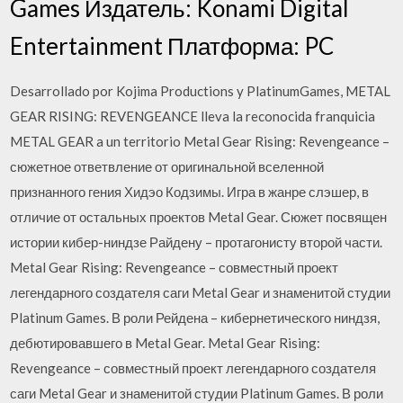
Games Издатель: Konami Digital
Entertainment Платформа: PC
Desarrollado por Kojima Productions y PlatinumGames, METAL
GEAR RISING: REVENGEANCE lleva la reconocida franquicia
METAL GEAR a un territorio Metal Gear Rising: Revengeance –
сюжетное ответвление от оригинальной вселенной
признанного гения Хидэо Кодзимы. Игра в жанре слэшер, в
отличие от остальных проектов Metal Gear. Сюжет посвящен
истории кибер-ниндзе Райдену – протагонисту второй части.
Metal Gear Rising: Revengeance – совместный проект
легендарного создателя саги Metal Gear и знаменитой студии
Platinum Games. В роли Рейдена – кибернетического ниндзя,
дебютировавшего в Metal Gear. Metal Gear Rising:
Revengeance – совместный проект легендарного создателя
саги Metal Gear и знаменитой студии Platinum Games. В роли