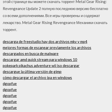
этой странице вы можете скачать торрент Metal Gear Rising:
Revengeance Update 2 полную последнюю версию бесплатно
со всеми дополнениями. Все игры проверены и содержат
лекарство. Metal Gear Rising Revengeance Механики скачать
торрент.
descarga de freestudio hay dos archivos mkv y mp4
mejores formas de escanear previamente los archivos
descargados en busca de malware
descargar amd quick stream para windows 10
pokepark pikachus adventure wii iso descargar
descargue la última versión de gimp
cómo descargar el archivo ipa en windows
dgopfue
dgopfue
dgopfue
dgopfue
dgopfue