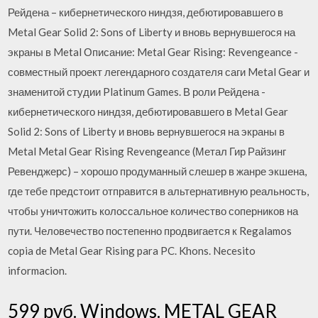
Рейдена – кибернетического ниндзя, дебютировавшего в
Metal Gear Solid 2: Sons of Liberty и вновь вернувшегося на
экраны в Metal Описание: Metal Gear Rising: Revengeance -
совместный проект легендарного создателя саги Metal Gear и
знаменитой студии Platinum Games. В роли Рейдена -
кибернетического ниндзя, дебютировавшего в Metal Gear
Solid 2: Sons of Liberty и вновь вернувшегося на экраны в
Metal Metal Gear Rising Revengeance (Метал Гир Райзинг
Ревенджерс) – хорошо продуманный слешер в жанре экшена,
где тебе предстоит отправится в альтернативную реальность,
чтобы уничтожить колоссальное количество соперников на
пути. Человечество постепенно продвигается к Regalamos
copia de Metal Gear Rising para PC. Khons. Necesito
informacion.
599 руб. Windows. METAL GEAR