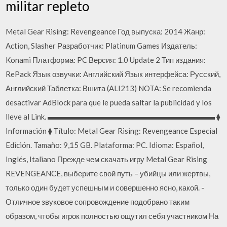
militar repleto
Metal Gear Rising: Revengeance Год выпуска: 2014 Жанр:
Action, Slasher Разработчик: Platinum Games Издатель:
Konami Платформа: PC Версия: 1.0 Update 2 Тип издания:
RePack Язык озвучки: Английский Язык интерфейса: Русский,
Английский Таблетка: Вшита (ALI213) NOTA: Se recomienda
desactivar AdBlock para que le pueda saltar la publicidad y los
lleve al Link. ▬▬▬▬▬▬▬▬▬▬▬▬▬▬▬▬▬▬▬▬▬▬ ⧫
Información ⧫ Título: Metal Gear Rising: Revengeance Especial
Edición. Tamaño: 9,15 GB. Plataforma: PC. Idioma: Español,
Inglés, Italiano Прежде чем скачать игру Metal Gear Rising
REVENGEANCE, выберите свой путь – убийцы или жертвы,
только один будет успешным и совершенно ясно, какой. -
Отличное звуковое сопровождение подобрано таким
образом, чтобы игрок полностью ощутил себя участником На