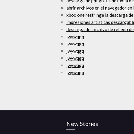
descarga de pdf gratis de biblia d
abrir archivos en el navegador en
xbox one restringe la descarga de
impresiones artísticas descargabl
descarga del archivo de relleno d
jwywqgq
jwywqgq
jwywqgq
jwywqgq
jwywqgq
jwywqgq
New Stories