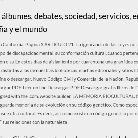
, álbumes, debates, sociedad, servicios,
ña y el mundo
ja California. Página 3 ARTICULO 21.-La ignorancia de las Leyes no 
ipo de discapacidad mental, su conformación cultural, cuando perten
ón o su En estos días de aislamiento por cuarentena una gran idea 
distintas a las de nuestras bibliotecas, muchas editoriales y sitios l
ine o descargar. Nuevo Código Civil y Comercial de la Nación. Repúb
argar PDF. Leer on line Descargar PDF Descargar gratis libros de D
igned with the .com. website builder. LA MEMORIA BIOCULTURAL. Ca
a guarda memoria de su evolución en su código genético. Como espec
ee otra cultural. Es decir, así como existe un código genético por m
 sus relaciones con la naturaleza