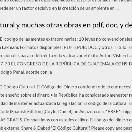
uede ser un factor decisivo en la creación de un ambiente en …
ural y muchas otras obras en pdf, doc, y d
El código de las mentes extraordinarias: 10 leyes no convencionales p
en Lakhiani. Formatos disponibles: PDF, EPUB, DOC y otros. Título: E
encionales para redefi nir tu vida y alcanzar el éxito Autor: Vishe
-73 EL CONGRESO DE LA REPÚBLICA DE GUATEMALA CONSIDER
Código Penal, acorde con la
O Código Cultural. El Código del Dinero contiene todo lo que necesi
e te enseño sobre el dinero.• la República, ha considerado menester r
idad de mantener actualizada la legislación El código de la cultura: 
Code (Spanish Edition) [Coyle, Daniel] on Amazon.com. *FREE* ship
GRATIS. Compartimos con ustedes el libro El código del dinero en 
eb externa. Share & Embed "El Código Cultural". Please copy and past