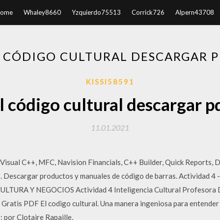
ome
Whaley8660
Yzquierdo75513
Corrick726
Alpern43708
 CÓDIGO CULTURAL DESCARGAR 
KISSI58591
l código cultural descargar p
11.01.2021
 Visual C++, MFC, Navision Financials, C++ Builder, Quick Reports, 
. Descargar productos y manuales de código de barras. Actividad 4 - 
l CULTURA Y NEGOCIOS Actividad 4 Inteligencia Cultural Profesora D
ratis PDF El codigo cultural. Una manera ingeniosa para entender p
 por Clotaire Rapaille.