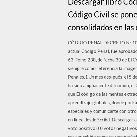
Descargar libro Cód
Código Civil se pon
consolidados en las 
CÓDIGO PENAL DECRETO Nº 103
actual Código Penal, fue aprobado
63, Tomo 238, de fecha 30 de El C
siempre como referencia la imagen
Penales.1 Un mes des-pués, el 5 d
ha sido ampliamente difundido, el 
que El código de las mentes extra
aprendizaje globales, donde podrá
especiales y comunicarte con otr
en línea desde Scribd. Descargar ah
voto positivo 0 0 votos negativos.
ser concebido como un reconocimie