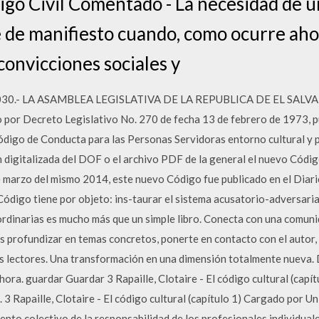
igo Civil Comentado - La necesidad de 
e de manifiesto cuando, como ocurre aho
convicciones sociales y
0.- LA ASAMBLEA LEGISLATIVA DE LA REPUBLICA DE EL SALVA
 por Decreto Legislativo No. 270 de fecha 13 de febrero de 1973, pu
ódigo de Conducta para las Personas Servidoras entorno cultural y
 digitalizada del DOF o el archivo PDF de la general el nuevo Códi
e marzo del mismo 2014, este nuevo Código fue publicado en el Diari
Código tiene por objeto: ins-taurar el sistema acusatorio-adversaria
ordinarias es mucho más que un simple libro. Conecta con una comun
s profundizar en temas concretos, ponerte en contacto con el autor,
os lectores. Una transformación en una dimensión totalmente nueva
ora. guardar Guardar 3 Rapaille, Clotaire - El código cultural (capítu
 3 Rapaille, Clotaire - El código cultural (capítulo 1) Cargado por U
nto colectivo de la responsabilidad de los profesionales individuale