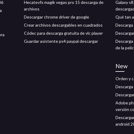
36
Hecatevfx magik vegas pro 15 descarga de
Galaxy s8 
archivos
descarga
a
Descargar chrome driver de google
Qué tan a
Crear archivos descargables en cuadrados
Descarga 
Códec para descarga gratuita de vlc player
Descargar
ora
Guardar asistente ps4 paypal descargar
Descarga g
de la pelí
New
Orden y c
Descarga 
Descargar
Adobe pho
versión c
Descargar
android 2