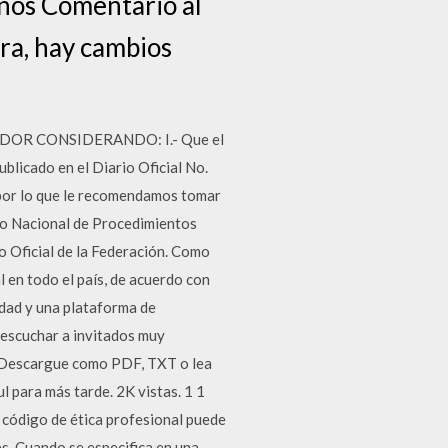
unos Comentario al
ra, hay cambios
DOR CONSIDERANDO: I.- Que el
blicado en el Diario Oficial No.
 por lo que le recomendamos tomar
go Nacional de Procedimientos
o Oficial de la Federación. Como
l en todo el país, de acuerdo con
idad y una plataforma de
 escuchar a invitados muy
. Descargue como PDF, TXT o lea
l para más tarde. 2K vistas. 1 1
n código de ética profesional puede
s. Cuando se especifica en una