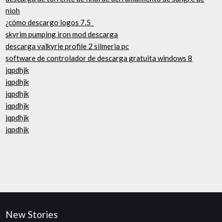
nioh
¿cómo descargo logos 7.5_
skyrim pumping iron mod descarga
descarga valkyrie profile 2 silmeria pc
software de controlador de descarga gratuita windows 8
jqpdhjk
jqpdhjk
jqpdhjk
jqpdhjk
jqpdhjk
jqpdhjk
New Stories