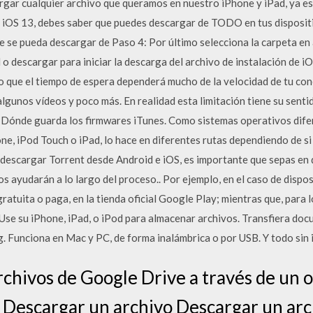
rgar cualquier archivo que queramos en nuestro iPhone y iPad, ya es
ado iOS 13, debes saber que puedes descargar de TODO en tus disposi
 se pueda descargar de Paso 4: Por último selecciona la carpeta en 
 descargar para iniciar la descarga del archivo de instalación de i
 que el tiempo de espera dependerá mucho de la velocidad de tu con
lgunos vídeos y poco más. En realidad esta limitación tiene su sent
l? Dónde guarda los firmwares iTunes. Como sistemas operativos dif
ne, iPod Touch o iPad, lo hace en diferentes rutas dependiendo de s
 descargar Torrent desde Android e iOS, es importante que sepas en
s ayudarán a lo largo del proceso.. Por ejemplo, en el caso de dispo
ratuita o paga, en la tienda oficial Google Play; mientras que, para 
 Use su iPhone, iPad, o iPod para almacenar archivos. Transfiera do
. Funciona en Mac y PC, de forma inalámbrica o por USB. Y todo sin 
chivos de Google Drive a través de un 
. Descargar un archivo Descargar un arc