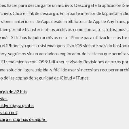
bes hacer para descargarte un archivo: Descárgate la aplicación iSave
hivo. Clica el link de descarga. En la parte inferior de la pantalla c
rsiones anteriores de Apps desde la biblioteca de App de AnyTrans, p
bién permite transferir otros archivos como contactos, fotos, músic
y más. Si te has bajado archivos en tu iPhone para utilizarlos más ta
 el iPhone, ya que su sistema operativo iOS siempre ha sido bastant
e hoy, seguimos sin un verdadero explorador del sistema que permita
• El rendimiento con iOS 9 falta ser revisado Revisiones de otros po
a solución ligera, rápida, y fácil de usar si necesitas recuperar arc
o de las copias de seguridad de iCloud y iTunes.
rga de 32 bits
wlas
oklyn nigga gratis
as torrent
cargar páginas de apple_