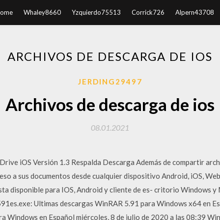
ome
Whaley8660
Yzquierdo75513
Corrick726
Alpern43708
ARCHIVOS DE DESCARGA DE IOS
JERDING29497
Archivos de descarga de ios
08.01.2021
rive iOS Versión 1.3 Respalda Descarga Además de compartir archi
eso a sus documentos desde cualquier dispositivo Android, iOS, Web 
a disponible para IOS, Android y cliente de es- critorio Windows y
1es.exe: Ultimas descargas WinRAR 5.91 para Windows x64 en Españ
a Windows en Español miércoles, 8 de julio de 2020 a las 08:39 Wi