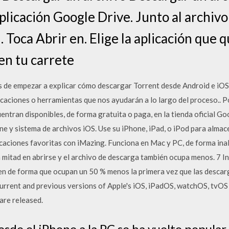
aplicación Google Drive. Junto al archiv
. Toca Abrir en. Elige la aplicación que 
en tu carrete
 de empezar a explicar cómo descargar Torrent desde Android e iOS
caciones o herramientas que nos ayudarán a lo largo del proceso.. Po
entran disponibles, de forma gratuita o paga, en la tienda oficial Go
e y sistema de archivos iOS. Use su iPhone, iPad, o iPod para almac
caciones favoritas con iMazing. Funciona en Mac y PC, de forma inal
a mitad en abrirse y el archivo de descarga también ocupa menos. 7 I
en de forma que ocupan un 50 % menos la primera vez que las desca
urrent and previous versions of Apple's iOS, iPadOS, watchOS, tvO
are released.
esde el iPhone a la PC se ha vuelto popular 