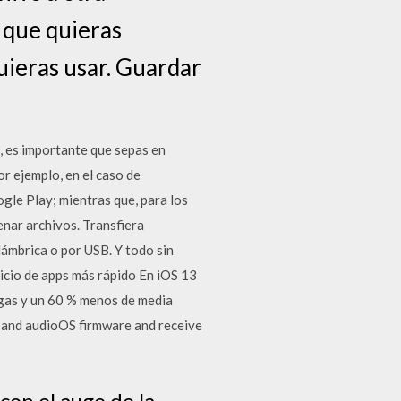
o que quieras
quieras usar. Guardar
, es importante que sepas en
r ejemplo, en el caso de
ogle Play; mientras que, para los
enar archivos. Transfiera
ámbrica o por USB. Y todo sin
nicio de apps más rápido En iOS 13
rgas y un 60 % menos de media
S and audioOS firmware and receive
con el auge de la