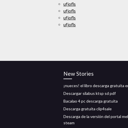
ufjofls
ufjofls
ufjofls
ufjofls
New Stories
¡nueces! el libro descarga gratuita e
Descargar silabus ktsp sd pdf
Bacalao 4 pc descarga gratuita
Descarga gratuita clip4sale
Descarga de la versión del portal me
steam