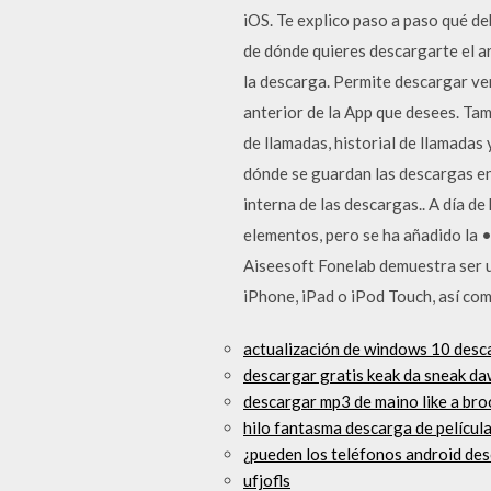
iOS. Te explico paso a paso qué de
de dónde quieres descargarte el arc
la descarga. Permite descargar ve
anterior de la App que desees. Tam
de llamadas, historial de llamadas 
dónde se guardan las descargas en
interna de las descargas.. A día d
elementos, pero se ha añadido la 
Aiseesoft Fonelab demuestra ser un
iPhone, iPad o iPod Touch, así com
actualización de windows 10 desca
descargar gratis keak da sneak da
descargar mp3 de maino like a bro
hilo fantasma descarga de películ
¿pueden los teléfonos android des
ufjofls