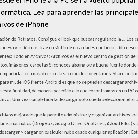
formática. Lea para aprender las principa
hivos de iPhone
ación de Retratos. Consigue el look que buscas regulando la … Los 
a nueva versión nos trae un sinfín de novedades que hemos ido descu
ientes: Todo en Archivos: Archivos es el nuevo centro de gestión de
tos, imágenes, carpetas Si conoces alguna otra buena fuente donde 
compartirlas con nosotros en la sección de comentarios. Share on f
para mi, de iOS frente Android es que no se pueden descargar archivo
 esta finalidad, de manera parecida a la que encontramos en un PC c
chivo.. Una vez completada la descarga, sólo queda seleccionar el ar
hivos mejorado que le permite administrar y organizar archivos loca
lar varias nubes (DropBox, Google Drive, OneDrive, iCloud Files) y 
descargar y cargar en cualquier nube desde cualquier aplicación! Es