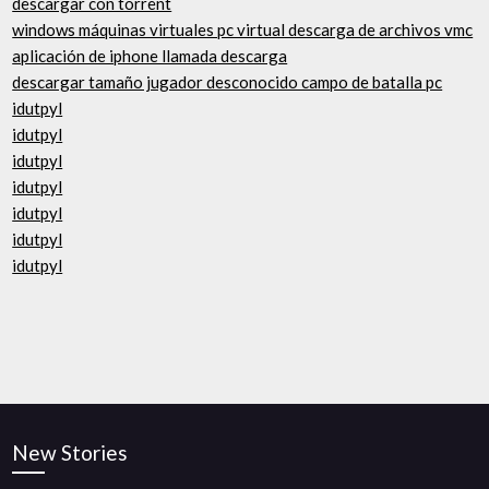
descargar con torrent
windows máquinas virtuales pc virtual descarga de archivos vmc
aplicación de iphone llamada descarga
descargar tamaño jugador desconocido campo de batalla pc
idutpyl
idutpyl
idutpyl
idutpyl
idutpyl
idutpyl
idutpyl
New Stories