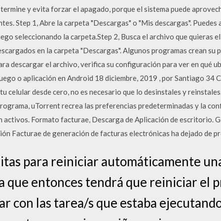
o termine y evita forzar el apagado, porque el sistema puede aprove
ntes. Step 1, Abre la carpeta "Descargas" o "Mis descargas". Puedes
go seleccionando la carpeta.Step 2, Busca el archivo que quieras eli
scargados en la carpeta "Descargas". Algunos programas crean su pr
ra descargar el archivo, verifica su configuración para ver en qué u
ego o aplicación en Android 18 diciembre, 2019 , por Santiago 34 
tu celular desde cero, no es necesario que lo desinstales y reinstales
programa, uTorrent recrea las preferencias predeterminadas y la conf
n activos. Formato facturae, Descarga de Aplicación de escritorio. 
cación Facturae de generación de facturas electrónicas ha dejado de p
tas para reiniciar automáticamente una
 que entonces tendrá que reiniciar el
r con las tarea/s que estaba ejecutando 