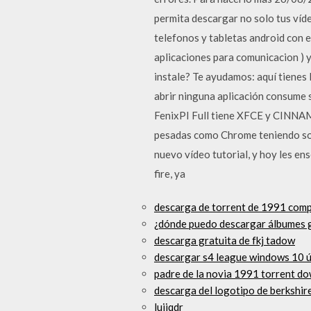
permita descargar no solo tus víd
telefonos y tabletas android con e
aplicaciones para comunicacion ) 
instale? Te ayudamos: aquí tienes
abrir ninguna aplicación consume 
FenixPI Full tiene XFCE y CINNAMO
pesadas como Chrome teniendo so
nuevo vídeo tutorial, y hoy les en
fire, ya
descarga de torrent de 1991 com
¿dónde puedo descargar álbumes g
descarga gratuita de fkj tadow
descargar s4 league windows 10 ú
padre de la novia 1991 torrent d
descarga del logotipo de berkshi
luijqdr