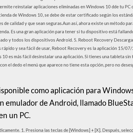
permite reinstalar aplicaciones eliminadas en Windows 10 dde tu PC
 tienda de Windows 10, se debe de estar certificado según los están
s de calidad y que sean seguras.Aun así, ahora existe un método par
ienda. Es una gran aplicación para tener si tu dispositivo está fallando
teado y todos los dispositivos Android. 5. Reboot Recovery Descargar
ás rápido y sea fácil de usar, Reboot Recovery es la aplicación 15/0
0 es más fácil desinstalar una aplicación. Si tienes una tableta sin 
 con el dedo el menú que aparece no tiene esta opción, pero no dese
disponible como aplicación para Windo
un emulador de Android, llamado BlueSta
en un PC.
dicamente. 1. Presiona las teclas de [Windows] + [X]. Después, selec