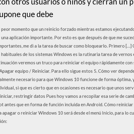
con otros usuarios o niños y cierran un
supone que debe
n peor momento que un reinicio forzado mientras estamos ejecutand
una aplicación importante. Por esto es que después de que me suce
portantes, me di a la tarea de buscar como bloquearlo. Primero […] C
 habituales de los sistemas Windows es la rutinaria tarea de vernos e
uación veremos un truco para reiniciar el equipo rápidamente con só
/ Apagar equipo / Reiniciar. Para ello sigue estos 5. Cómo ver depend
almente necesario para que Windows 10 funcione de forma óptima, y
dividual, si que es cierto que en ocasiones es necesario que unos ser
niciar, restringir datos Pues hoy vamos a recopilar esa serie de cam
ot antes que en forma de función incluida en Android. Cómo reinici
 apagar o reiniciar Windows 10 será desde el menú Inicio, para lo cu
ión: