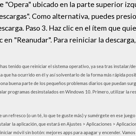
de "Opera" ubicado en la parte superior iz
escargas". Como alternativa, puedes presion
escarga. Paso 3. Haz clic en el ítem que qui
 en "Reanudar". Para reiniciar la descarga,
as tenido que reiniciar el sistema operativo, ya sea tras instalar/de
que ha ocurrido en él y así solventarlo de la forma más rápida posi
ciona buena parte de los pequeños problemas diarios que puedan surg
alar programas desinstalados en Windows 10. Primero, utilizar la re
e un refresco (o un té, lo que te guste más) y sumérgete en ese juego
stalar la aplicación, que estará en Ajustes > Aplicaciones > Aplicacion
einiciar móvil sin botón: mejores apps para apagar y encender. Vamo