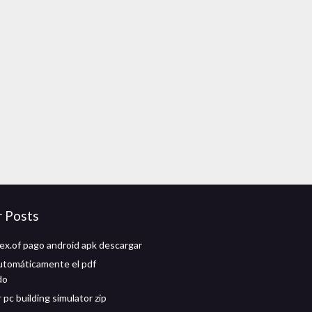
r Posts
dex.of pago android apk descargar
utomáticamente el pdf
do
pc building simulator zip