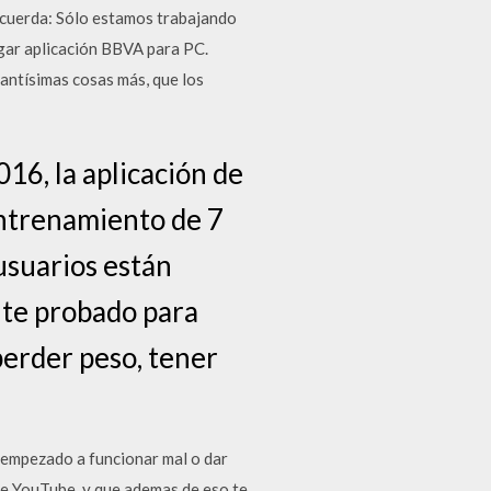
 Recuerda: Sólo estamos trabajando
gar aplicación BBVA para PC.
tantísimas cosas más, que los
16, la aplicación de
Entrenamiento de 7
usuarios están
nte probado para
perder peso, tener
 empezado a funcionar mal o dar
de YouTube, y que ademas de eso te