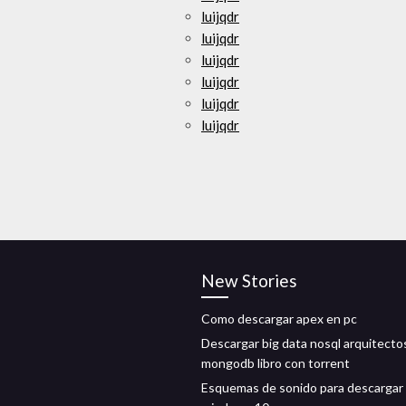
luijqdr
luijqdr
luijqdr
luijqdr
luijqdr
luijqdr
New Stories
Como descargar apex en pc
Descargar big data nosql arquitecto
mongodb libro con torrent
Esquemas de sonido para descargar