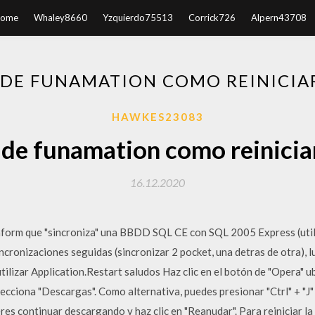
ome
Whaley8660
Yzquierdo75513
Corrick726
Alpern43708
 DE FUNAMATION COMO REINICIA
HAWKES23083
 de funamation como reinicia
16.12.2020
form que "sincroniza" una BBDD SQL CE con SQL 2005 Express (utiliz
ncronizaciones seguidas (sincronizar 2 pocket, una detras de otra), l
utilizar Application.Restart saludos Haz clic en el botón de "Opera" u
lecciona "Descargas". Como alternativa, puedes presionar "Ctrl" + "J"
eres continuar descargando y haz clic en "Reanudar". Para reiniciar la d