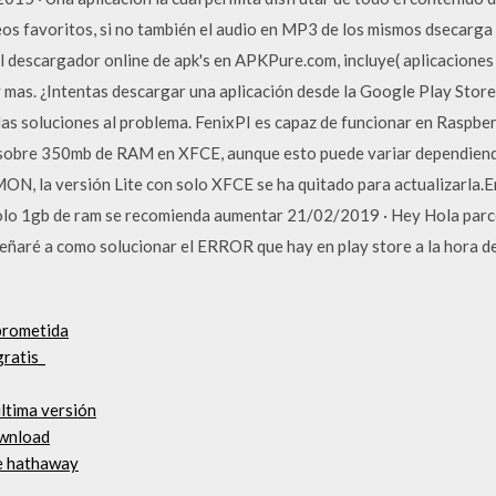
eos favoritos, si no también el audio en MP3 de los mismos dsecarga 
l descargador online de apk's en APKPure.com, incluye( aplicaciones
y mas. ¿Intentas descargar una aplicación desde la Google Play Stor
 las soluciones al problema. FenixPI es capaz de funcionar en Raspbe
sobre 350mb de RAM en XFCE, aunque esto puede variar dependiendo d
N, la versión Lite con solo XFCE se ha quitado para actualizarla.En
lo 1gb de ram se recomienda aumentar 21/02/2019 · Hey Hola parce
señaré a como solucionar el ERROR que hay en play store a la hora d
prometida
ratis_
ltima versión
ownload
re hathaway