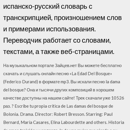
испанско-русский словарь с
транскрипцией, произношением слов
и примерами использования.
Переводчик работает со словами,
текстами, а также веб-страницами.
На музыкальном портале Зайцев.нет Вы можете бесплатно
скачать и слушать онлайн песню «La Edad Del Bosque»
(Federico Durand) в формате mp3. Вы искали песню la dama
del bosque? Она и тысячи других композиций в хорошем
качестве доступны на нашем сайте! Трек скачали уже 10526
раз. ? Escribe tu propia crítica de Las damas del bosque de
Bolonia. Drama. Director: Robert Bresson. Starring: Paul
Bernard, María Casares, Elina Labourdette and others. Historia