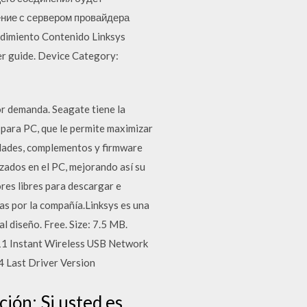
ение с сервером провайдера
ndimiento Contenido Linksys
r guide. Device Category:
r demanda. Seagate tiene la
para PC, que le permite maximizar
lidades, complementos y firmware
izados en el PC, mejorando así su
res libres para descargar e
ías por la compañía.Linksys es una
 diseño. Free. Size: 7.5 MB.
11 Instant Wireless USB Network
4 Last Driver Version
ón: Si usted es