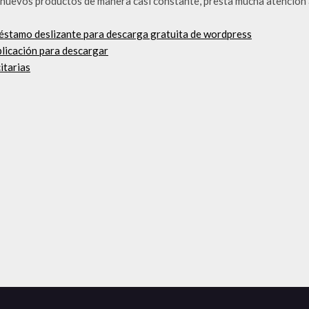
nuevos productos de manera casi constante, presta mucha atención a
éstamo deslizante para descarga gratuita de wordpress
plicación para descargar
itarias