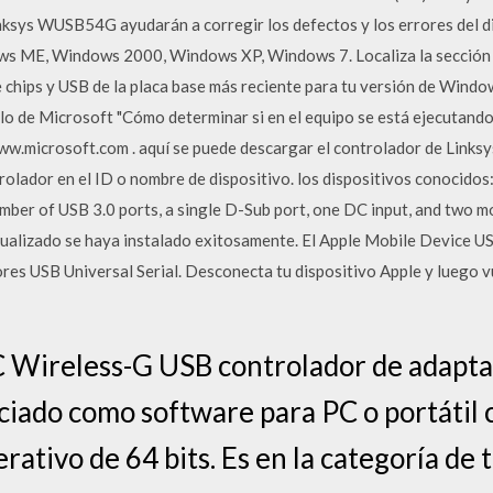
inksys WUSB54G ayudarán a corregir los defectos y los errores del d
 ME, Windows 2000, Windows XP, Windows 7. Localiza la sección d
chips y USB de la placa base más reciente para tu versión de Window
ulo de Microsoft "Cómo determinar si en el equipo se está ejecutando
w.microsoft.com . aquí se puede descargar el controlador de Link
rolador en el ID o nombre de dispositivo. los dispositivos conocido
mber of USB 3.0 ports, a single D-Sub port, one DC input, and two m
ualizado se haya instalado exitosamente. El Apple Mobile Device USB
es USB Universal Serial. Desconecta tu dispositivo Apple y luego vu
ireless-G USB controlador de adapta
ciado como software para PC o portáti
rativo de 64 bits. Es en la categoría de 