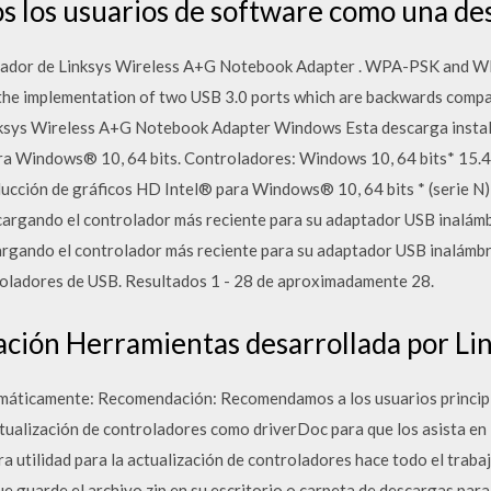
os los usuarios de software como una des
rolador de Linksys Wireless A+G Notebook Adapter . WPA-PSK and W
 the implementation of two USB 3.0 ports which are backwards comp
inksys Wireless A+G Notebook Adapter Windows Esta descarga instal
ara Windows® 10, 64 bits. Controladores: Windows 10, 64 bits* 15.
ción de gráficos HD Intel® para Windows® 10, 64 bits * (serie N) 
cargando el controlador más reciente para su adaptador USB inalámb
rgando el controlador más reciente para su adaptador USB inalámbr
roladores de USB. Resultados 1 - 28 de aproximadamente 28.
cación Herramientas desarrollada por Li
omáticamente: Recomendación: Recomendamos a los usuarios princi
ualización de controladores como driverDoc para que los asista en l
 utilidad para la actualización de controladores hace todo el trabaj
e guarde el archivo zip en su escritorio o carpeta de descargas para