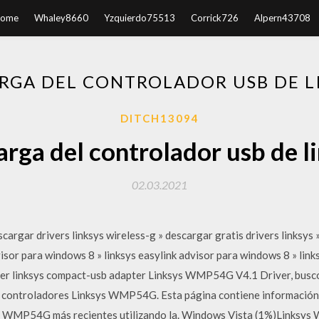
ome
Whaley8660
Yzquierdo75513
Corrick726
Alpern43708
RGA DEL CONTROLADOR USB DE L
DITCH13094
rga del controlador usb de l
02.03.2021
scargar drivers linksys wireless-g » descargar gratis drivers linksys »
visor para windows 8 » linksys easylink advisor para windows 8 » lin
per linksys compact-usb adapter Linksys WMP54G V4.1 Driver, busco 
controladores Linksys WMP54G. Esta página contiene información ac
ys WMP54G más recientes utilizando la. Windows Vista (1%)Links