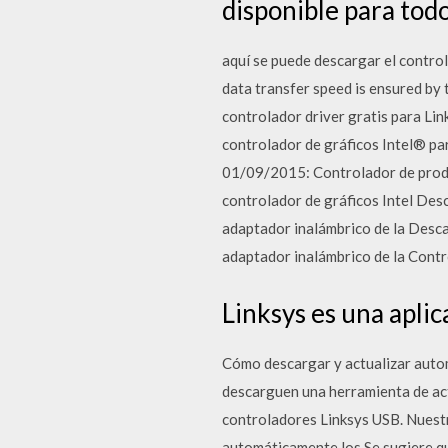
disponible para tod
aquí se puede descargar el cont
data transfer speed is ensured by
controlador driver gratis para L
controlador de gráficos Intel® p
01/09/2015: Controlador de produc
controlador de gráficos Intel Des
adaptador inalámbrico de la Desca
adaptador inalámbrico de la Cont
Linksys es una apli
Cómo descargar y actualizar aut
descarguen una herramienta de act
controladores Linksys USB. Nuestra
automáticamente los Se sugiere qu