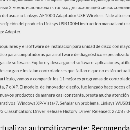
ьные 3 можно использовать только для исходящей связи. соедин
 del usuario Linksys AE1000 Adaptador USB Wireless-N de alto re
cripción del producto Linksys USB100M instruction manual and use
p: Adapter.
pulares y el software de instalación para unidad de disco con mayo
ico para computadoras para software de diagnóstico especializado 
rgas de software. Explore y descargue el software, aplicaciones, uti
descargan e instalan controladores que faltan o que no están actual
e artículo, vamos a compartir los 11 mejores programas de controlado
sta, 7 o XP. El modelo, de innovador diseño, fue lanzado hace pocos d
uevos productos de manera casi constante, presta mucha atención al
erativos: Windows XP/Vista/7. Señalar un problema. Linksys WUSB
Classification: Driver Release History Driver Released: 27.08 / 0
ctualizar automáticamente: Recomendaci