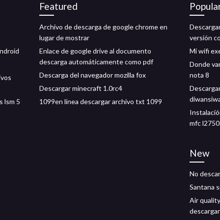
Featured
Popula
Archivo de descarga de google chrome en
Descarga
lugar de mostrar
versión c
android
Enlace de google drive al documento
Mi wifi ex
descarga automáticamente como pdf
Donde van
Descarga del navegador mozilla fox
nota 8
ivos
Descargar minecraft 1.0rc4
Descargar
diwansiw
s lsm 5
1099en línea descargar archivo txt 1099
Instalaci
mfc l275
New
No descarg
Santana s
Air qualit
descargar