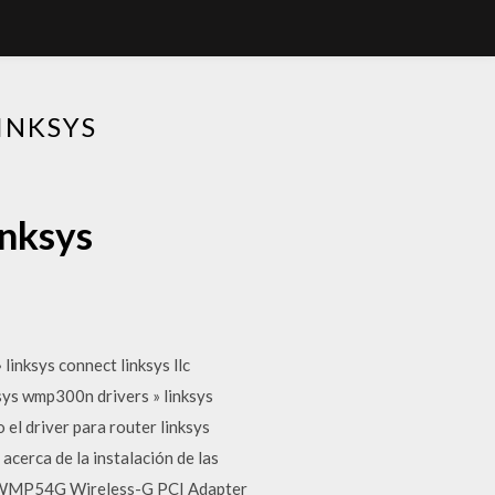
INKSYS
inksys
 linksys connect linksys llc
ksys wmp300n drivers » linksys
el driver para router linksys
erca de la instalación de las
ys WMP54G Wireless-G PCI Adapter