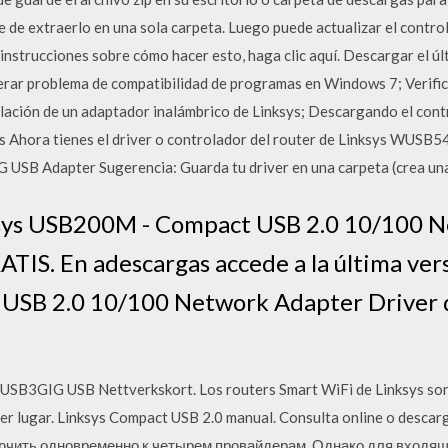
se de extraerlo en una sola carpeta. Luego puede actualizar el contr
 instrucciones sobre cómo hacer esto, haga clic aquí. Descargar el ú
uperar problema de compatibilidad de programas en Windows 7; Verific
ación de un adaptador inalámbrico de Linksys; Descargando el cont
s Ahora tienes el driver o controlador del router de Linksys WUS
 USB Adapter Sugerencia: Guarda tu driver en una carpeta (crea un
sys USB200M - Compact USB 2.0 10/100 
TIS. En adescargas accede a la última ver
SB 2.0 10/100 Network Adapter Driver d
s USB3GIG USB Nettverkskort. Los routers Smart WiFi de Linksys son
er lugar. Linksys Compact USB 2.0 manual. Consulta online o descarg
лючить одновременно к четырем провайдерам. Однако для входящ