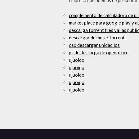
empresa que además de presentar 
complemento de calculadora de pr
market place para google play y a
descarga torrent tres vallas public
descargar du meter torrent
osx descargar unidad ios
pc de descarga de openoffice
ujuoiqo
ujuoiqo
ujuoiqo
ujuoiqo
ujuoiqo