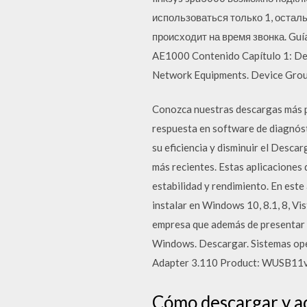
использоваться только 1, остал
происходит на время звонка. Guía
AE1000 Contenido Capítulo 1: Des
Network Equipments. Device Grou
Conozca nuestras descargas más po
respuesta en software de diagnóst
su eficiencia y disminuir el Desca
más recientes. Estas aplicaciones 
estabilidad y rendimiento. En est
instalar en Windows 10, 8.1, 8, Vi
empresa que además de presentar n
Windows. Descargar. Sistemas op
Adapter 3.110 Product: WUSB11v3 
Cómo descargar y a