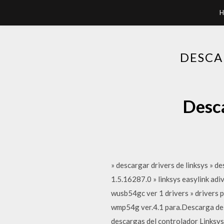
H
DESCA
Desca
» descargar drivers de linksys » de
1.5.16287.0 » linksys easylink adi
wusb54gc ver 1 drivers » drivers 
wmp54g ver.4.1 para.Descarga de 
descargas del controlador Links