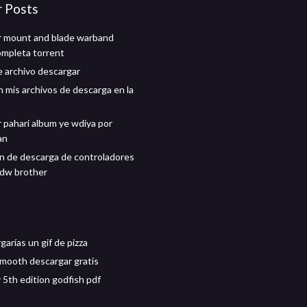
r Posts
r mount and blade warband
ompleta torrent
e archivo descargar
 mis archivos de descarga en la
 pahari album ye wdiya por
an
ón de descarga de controladores
0dw brother
arías un gif de pizza
mooth descargar gratis
y 5th edition godfish pdf