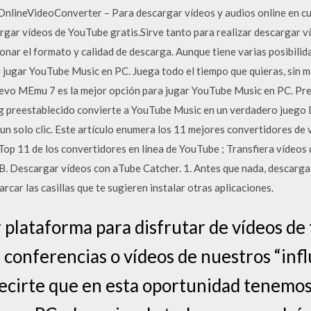
 OnlineVideoConverter – Para descargar vídeos y audios online en cu
gar vídeos de YouTube gratis.Sirve tanto para realizar descargar 
onar el formato y calidad de descarga. Aunque tiene varias posibilid
 jugar YouTube Music en PC. Juega todo el tiempo que quieras, sin má
uevo MEmu 7 es la mejor opción para jugar YouTube Music en PC. Pr
ng preestablecido convierte a YouTube Music en un verdadero juego
n solo clic. Este artículo enumera los 11 mejores convertidores de 
. Top 11 de los convertidores en línea de YouTube ; Transfiera vídeo
. Descargar vídeos con aTube Catcher. 1. Antes que nada, descarga
rcar las casillas que te sugieren instalar otras aplicaciones.
 plataforma para disfrutar de vídeos de 
s, conferencias o vídeos de nuestros “inf
ecirte que en esta oportunidad tenemo