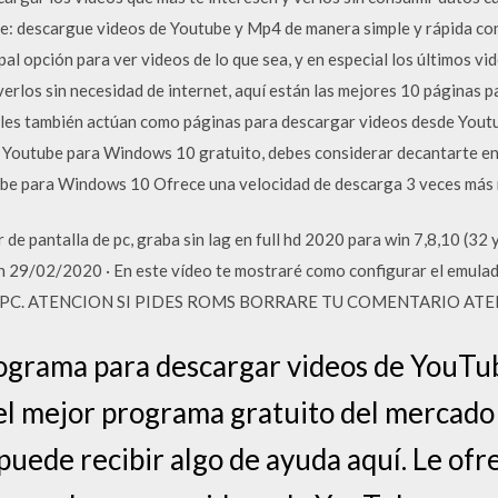
: descargue videos de Youtube y Mp4 de manera simple y rápida con
pal opción para ver videos de lo que sea, y en especial los últimos vi
verlos sin necesidad de internet, aquí están las mejores 10 páginas 
ales también actúan como páginas para descargar videos desde Youtu
Youtube para Windows 10 gratuito, debes considerar decantarte ent
 para Windows 10 Ofrece una velocidad de descarga 3 veces más rá
de pantalla de pc, graba sin lag en full hd 2020 para win 7,8,10 (32 
n 29/02/2020 · En este vídeo te mostraré como configurar el emulad
en tu PC. ATENCION SI PIDES ROMS BORRARE TU COMENTARIO A
rograma para descargar videos de YouTub
r el mejor programa gratuito del mercad
puede recibir algo de ayuda aquí. Le ofr