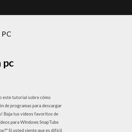
 PC
 pc
o este tutorial sobre cómo
ón de programas para descargar
s! Baja tus vídeos favoritos de
 vídeos para Windows SnapTube
" Si usted siente que es difícil