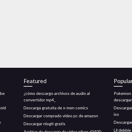
Featured
Popula
ube
¿cómo descargo archivos de audio al
Pokemon e
convertidor mp4_
descargar
roid
Descarga gratuita de x-men comics
Descargar
ios
Descargar comprado video pc de amazon
e
Descargar 
Descargar nlogit gratis
Lil debbi
Archivo de descarga de video nikon d3400