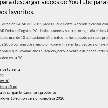
para descargar videos de YouTube para
eos favoritos.
S el mejor KARAOKE 2015 para PC que existe. Aprende a cantar con
R Deluxe (Singstar PC). Hola alumnos y suscriptores, el dia de hoy 
obado mas de 10 aplicaciones diferentes me he quedado con este pr
de 2005 con una clara ambición: convertirse en la videoteca online po
e vídeo que llevabas años buscando, pero la ventaja de poder verlo 
vídeo en tu PC.
r de torrents
mod
ows 10
inecraft pc
ta se cargan lentamente a propósito
indows 10 edition versión completa 2020