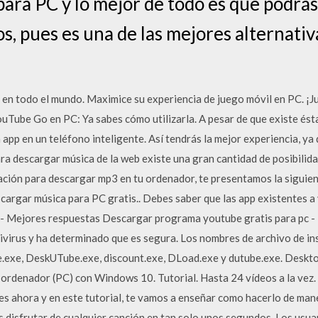
ara PC y lo mejor de todo es que podrás
s, pues es una de las mejores alternati
en todo el mundo. Maximice su experiencia de juego móvil en PC. ¡J
uTube Go en PC: Ya sabes cómo utilizarla. A pesar de que existe és
 app en un teléfono inteligente. Así tendrás la mejor experiencia, ya
ara descargar música de la web existe una gran cantidad de posibilida
ación para descargar mp3 en tu ordenador, te presentamos la siguien
argar música para PC gratis.. Debes saber que las app existentes a 
 - Mejores respuestas Descargar programa youtube gratis para pc -
ivirus y ha determinado que es segura. Los nombres de archivo de in
.exe, DeskUTube.exe, discount.exe, DLoad.exe y dutube.exe. Desk
 ordenador (PC) con Windows 10. Tutorial. Hasta 24 vídeos a la vez
 es ahora y en este tutorial, te vamos a enseñar como hacerlo de mane
 disfrutar de cualquier canción en tan solo unos segundos. Los usu