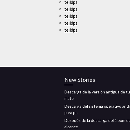
teildps
teildps
teildps
teildps
teildps
New Stories
Descarga de la versión antigua de t
mate
Descarga del sistema operativo and
para pc
Después de la descarga del álbum d
alcance