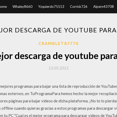
ome
Whaley8660
Yzquierdo75513
Corrick726
Alpern43708
JOR DESCARGA DE YOUTUBE PARA
CRAMBLET87770
jor descarga de youtube para
12.05.2021
 mejores programas para bajar una lista de reproducción de YouTube
amas externos, en TuProgramaPara hemos hecho la mejor recopilaci
ores páginas para bajar vídeos de dicha plataforma. ¡No te lo pierda
s offline cuando quieras gracias a estos programas para descargar
n tu PC "Cual es el mejor programa para descargar videos de YouTube?