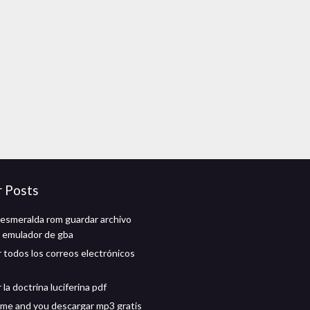
r Posts
smeralda rom guardar archivo
 emulador de gba
 todos los correos electrónicos
la doctrina luciferina pdf
e me and you descargar mp3 gratis