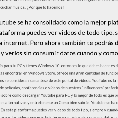
cuchar música.. ¿Por qué lo hacemos?
utube se ha consolidado como la mejor pla
lataforma puedes ver videos de todo tipo,
a internet. Pero ahora también te podrás d
y verlos sin consumir datos cuando y como 
is para tu PC y tienes Windows 10, entonces lo que debes hacer es 
rás encontrar en Windows Store, ofrece una gran cantidad de funcion
es se consideran «amantes» de este portal de videos. YouTube es la 
 de películas, conferencias o vídeos de nuestros “influencers” preferi
 sobre cómo descargar Youtube para PC y lo mejor de todo es que po
res alternativas y entretenerte un Como bien sabrás, Youtube se ha
 En esta plataforma puedes ver videos de todo tipo, siempre y cuand
argar los videos que más te interesen y verlos sin consumir datos c