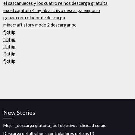
el cascanueces y los cuatro reinos descarga gratuita
excel capítulo 4 mylab archivo descarga emporio
ganar controlador de descarga
minecraft story mode 2 descargar pc
fjqtjip
fjqtjip
fjqtjip
fjqtjip
fjqtjip
New Stories
Mejor _descarga gratuita_ pdf objetivos felicidad coraje
Descarga del ultrabook controladores dell xps13