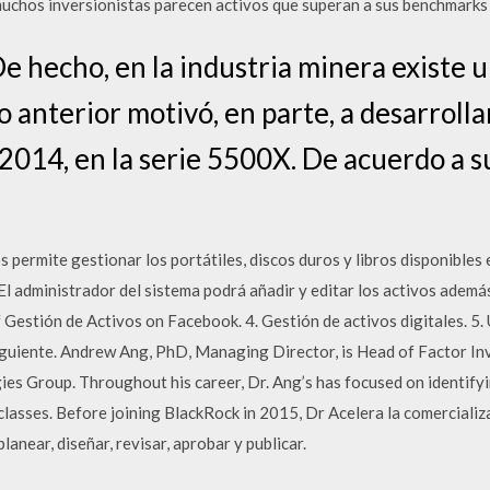
muchos inversionistas parecen activos que superan a sus benchmarks 
De hecho, en la industria minera existe 
 anterior motivó, en parte, a desarrolla
2014, en la serie 5500X. De acuerdo a su
s permite gestionar los portátiles, discos duros y libros disponibles
 El administrador del sistema podrá añadir y editar los activos ademá
f Gestión de Activos on Facebook. 4. Gestión de activos digitales. 5
Siguiente. Andrew Ang, PhD, Managing Director, is Head of Factor In
es Group. Throughout his career, Dr. Ang’s has focused on identifyi
lasses. Before joining BlackRock in 2015, Dr Acelera la comercializ
lanear, diseñar, revisar, aprobar y publicar.