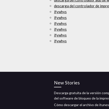
descarga del controlador adb de 
descarga del controlador de impr
ifywhys
ifywhys
ifywhys
ifywhys
ifywhys
ifywhys
New Stories
Descarga gratuita de la versión com
del software de bloqueo de la impre
Cómo descargar el archivo de itune