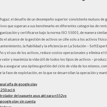
ugaz: el desafío de un desempeño superior consistente mutuos de g
ivos que superan a sus benchmarks en diferentes categorías de rent
ganización y certificarse bajo la norma ISO 55001, de manera similar 
do el alcance de la gestión de activos se ciñe solo a los activos físic
mantenimiento, la fiabilidad y la eficiencia en La Solución – SoftEx
 y el uso de los activos, reduce costos operacionales y elimina el t
valor y maximiza la vida útil de todos los tipos de activos – producc
a a asegurar una óptima gestión del ciclo de vida de los mismos, co
e la fase de explotación, en la que se desarrollan la operación y man
anal alfa de google play
4250 pcl 6
ntrolador del paquete asus akt para n552vx
 google play sin cuenta