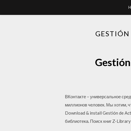
H
GESTIÓN
Gestión
ВКонтакте – универсальное сред
миллионов человек. Мы хотим, чт
Download & install Gestión de A
библиотека. Поиск книг Z-Library