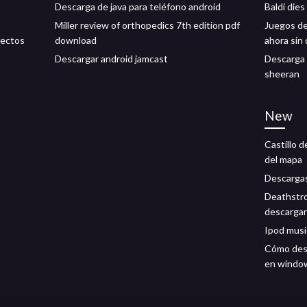
Descarga de java para teléfono android
Baldi die
Miller review of orthopedics 7th edition pdf
Juegos de 
fectos
download
ahora sin
Descargar android jamcast
Descarga 
sheeran
New
Castillo 
del mapa
Descarga
Deathstro
descargar
Ipod musi
Cómo desh
en windo