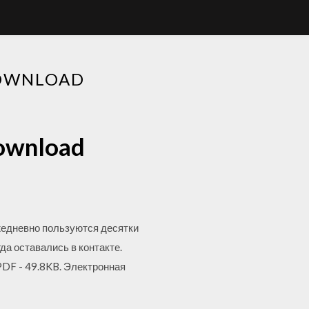
DOWNLOAD
download
жедневно пользуются десятки
да оставались в контакте.
 PDF - 49.8KB. Электронная