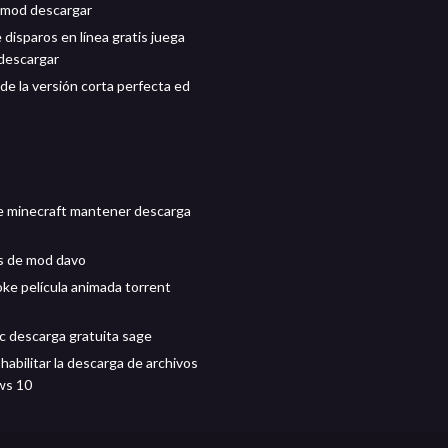
s mod descargar
disparos en línea gratis juega
 descargar
de la versión corta perfecta ed
de minecraft mantener descarga
s de mod davo
ke película animada torrent
c descarga gratuita sage
abilitar la descarga de archivos
ws 10