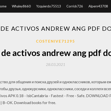
ome
Whaley8660
Yzquierdo75513
Corrick726
Alpern43708
 DE ACTIVOS ANDREW ANG PDF 
COSTENIVE71295
 de activos andrew ang pdf 
28.03.2021
ство для общения и поиска друзей и одноклассников, которым е
обы друзья, однокурсники, одноклассники, соседи и коллеги всег
ctivos APK 0.18 - IsbCantabria - Fastest - Free - Safe. DOWNLOAD
 | B–OK. Download books for free.