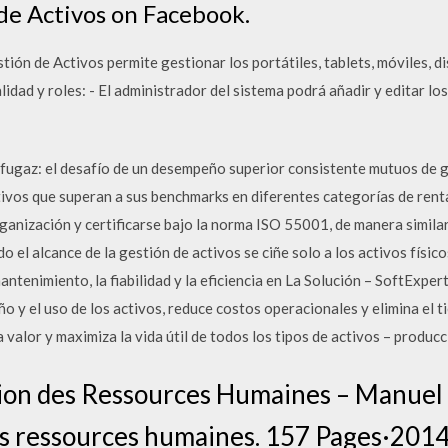
de Activos on Facebook.
tión de Activos permite gestionar los portátiles, tablets, móviles, di
lidad y roles: - El administrador del sistema podrá añadir y editar l
ugaz: el desafío de un desempeño superior consistente mutuos de g
ivos que superan a sus benchmarks en diferentes categorías de rent
ganización y certificarse bajo la norma ISO 55001, de manera similar 
do el alcance de la gestión de activos se ciñe solo a los activos físic
mantenimiento, la fiabilidad y la eficiencia en La Solución – SoftEx
 y el uso de los activos, reduce costos operacionales y elimina el t
valor y maximiza la vida útil de todos los tipos de activos – producc
ion des Ressources Humaines – Manuel d
es ressources humaines. 157 Pages·201