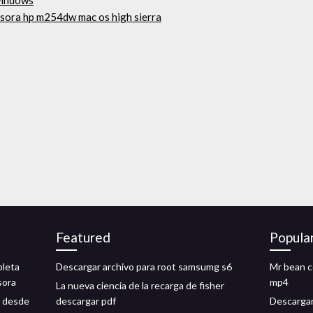
windows
esora hp m254dw mac os high sierra
Featured
Popula
pleta
Descargar archivo para root samsumg s6
Mr bean c
sora
mp4
La nueva ciencia de la recarga de fisher
s desde
descargar pdf
Descarga