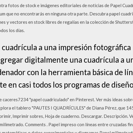
ntra fotos de stock e imágenes editoriales de noticias de Papel Cuad
m que no encontrarás en ninguna otra parte. Descubra papel cuadr
nes y vectores en stock libres de regalías en la colección de Shutter
dos los días.
cuadrícula a una impresión fotográfica u
agregar digitalmente una cuadrícula a u
denador con la herramienta básica de lín
te en casi todos los programas de diseñ
de caceres7234 "papel cuadriculado" en Pinterest. Ver más ideas sob
Explora el tablero "PAUTES I QUADRÍCULES" de Diana Pérez, que 145
rimir, Imprimir sobres, Hoja de cuaderno. Descargar. Descripción. V
milimetrado. Comments . Papel impreso con líneas entre cruzadas fina
es matemáticas o datos experimentales y diagramas Papel milimetrado