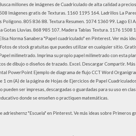
usca millones de imágenes de Cuadriculado de alta calidad a precio
08 Imágenes gratis de Texturas. 1160 1195 164. Ladrillos La Pare
s Polígono. 805 836 88. Textura Resumen. 1074 1360 99. Lago El Ag
ia Gotas Lluvias. 868 985 107. Madera Tablas Textura. 1176 1508 
Elisa Norma Sanabera "Papel cuadriculado" en Pinterest. Ver más ide
Fotos de stock gratuitas que puedes utilizar en cualquier sitio. Grati
apel milimetrado. Imprima su propio papel milimetrado con esta planti
cos de dibujo o diseños de trazado. Excel. Descargar Compartir. Más 
ntal PowerPoint Ejemplo de diagrama de flujo CCT Word Organigram
de 1 cm (A) de la página de Hojas de Ejercicios de Papel Cuadriculad
do pueden ser impresas, descargadas o guardadas para su uso en clas
 educativo donde se enseñen o practiquen matemáticas.
de adrieshernz "Escuela" en Pinterest. Ve más ideas sobre Primeros g