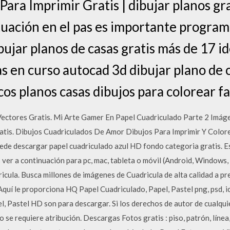
ara Imprimir Gratis | dibujar planos gra
ituación en el pas es importante progra
ujar planos de casas gratis más de 17 id
s en curso autocad 3d dibujar plano de 
os planos casas dibujos para colorear fa
Vectores Gratis. Mi Arte Gamer En Papel Cuadriculado Parte 2 Imág
atis. Dibujos Cuadriculados De Amor Dibujos Para Imprimir Y Colore
e descargar papel cuadriculado azul HD fondo categoria gratis. Es
ver a continuación para pc, mac, tableta o móvil (Android, Windows, 
icula. Busca millones de imágenes de Cuadricula de alta calidad a p
uí le proporciona HQ Papel Cuadriculado, Papel, Pastel png, psd, i
l, Pastel HD son para descargar. Si los derechos de autor de cualqu
se requiere atribución. Descargas Fotos gratis : piso, patrón, línea,