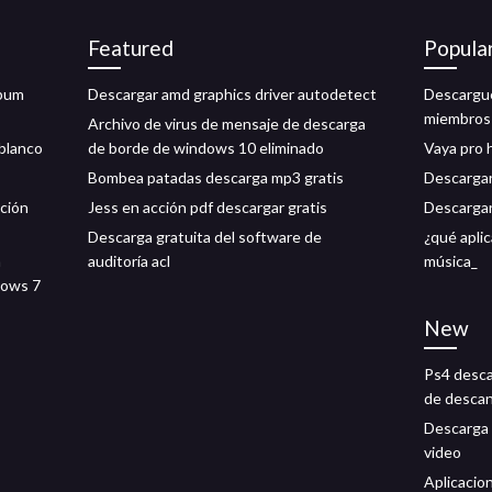
Featured
Popula
lbum
Descargar amd graphics driver autodetect
Descargue 
miembros
Archivo de virus de mensaje de descarga
 blanco
de borde de windows 10 eliminado
Vaya pro 
Bombea patadas descarga mp3 gratis
Descargar
ición
Jess en acción pdf descargar gratis
Descargar
Descarga gratuita del software de
¿qué aplic
a
auditoría acl
música_
dows 7
New
Ps4 desca
de desca
Descarga 
video
Aplicacio