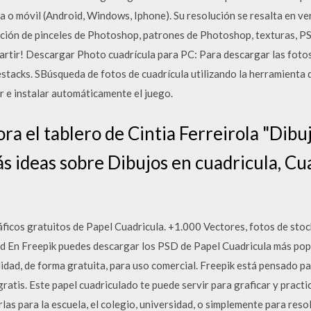
ta o móvil (Android, Windows, Iphone). Su resolución se resalta en v
ón de pinceles de Photoshop, patrones de Photoshop, texturas, PSD,
rtir! Descargar Photo cuadrícula para PC: Para descargar las fotos
tacks. SBúsqueda de fotos de cuadrícula utilizando la herramienta 
r e instalar automáticamente el juego.
a el tablero de Cintia Ferreirola "Dibu
s ideas sobre Dibujos en cuadricula, Cu
ficos gratuitos de Papel Cuadricula. +1.000 Vectores, fotos de stoc
ad En Freepik puedes descargar los PSD de Papel Cuadricula más po
lidad, de forma gratuita, para uso comercial. Freepik está pensado p
ratis. Este papel cuadriculado te puede servir para graficar y practi
as para la escuela, el colegio, universidad, o simplemente para resolv