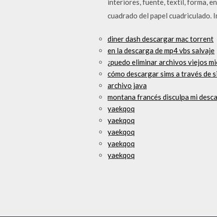
interiores, fuente, textil, forma, 
cuadrado del papel cuadriculado.
diner dash descargar mac torrent
en la descarga de mp4 vbs salvaje
¿puedo eliminar archivos viejos m
cómo descargar sims a través de s
archivo java
montana francés disculpa mi desc
yaekqoq
yaekqoq
yaekqoq
yaekqoq
yaekqoq