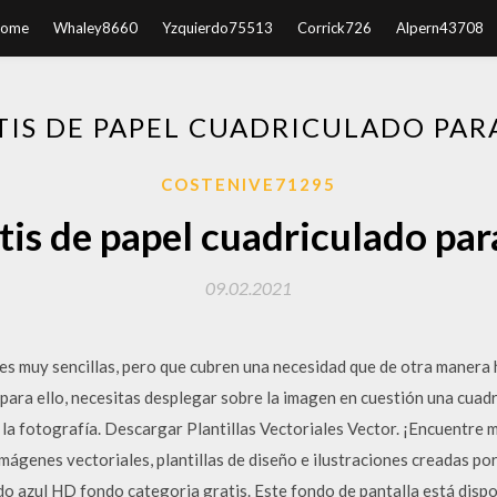
ome
Whaley8660
Yzquierdo75513
Corrick726
Alpern43708
TIS DE PAPEL CUADRICULADO PAR
COSTENIVE71295
tis de papel cuadriculado par
09.02.2021
nes muy sencillas, pero que cubren una necesidad que de otra manera 
y para ello, necesitas desplegar sobre la imagen en cuestión una cuadr
la fotografía. Descargar Plantillas Vectoriales Vector. ¡Encuentre 
, imágenes vectoriales, plantillas de diseño e ilustraciones creadas p
o azul HD fondo categoria gratis. Este fondo de pantalla está disp